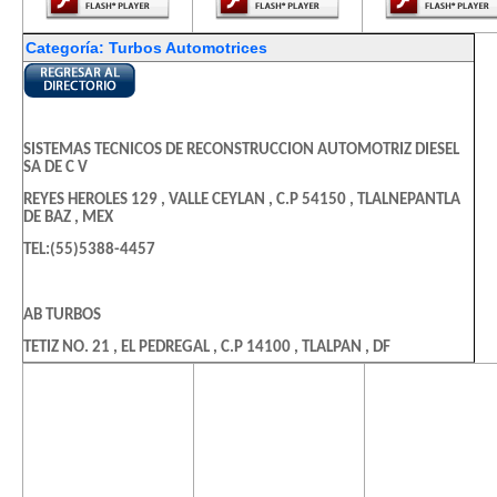
Categoría: Turbos Automotrices
SISTEMAS TECNICOS DE RECONSTRUCCION AUTOMOTRIZ DIESEL
SA DE C V
REYES HEROLES 129 , VALLE CEYLAN , C.P 54150 , TLALNEPANTLA
DE BAZ , MEX
TEL:(55)5388-4457
AB TURBOS
TETIZ NO. 21 , EL PEDREGAL , C.P 14100 , TLALPAN , DF
TEL:(55)5645-3390
El contenido de
El contenido de
El contenido
esta página
esta página
esta págin
requiere una
requiere una
requiere u
NACIONAL DE TURBOS
versión más
versión más
versión m
reciente de
reciente de
reciente d
DIAMANTE 58 , LA JOYA IXTACALA , C.P 54160 , TLALNEPANTLA DE
BAZ , MEX