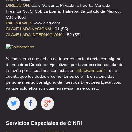
DIRECCIÓN:
Calle Galeana, Privada la Huerta, Cerrada
CLLE DIAMANTE 58 , LA JOYA IXTACALA
Fresnos No. 5, Col. La Loma, Tlalnepantla Estado de México,
TEL:(55)5369-5623
C.P. 54060
PÁGINA WEB:
www.cinri.com
CLAVE LADA NACIONAL:
01 (55):
PROTURBO
CLAVE LADA INTERNACIONAL:
52 (55):
AVE CUITLAHUAC 102 B , GUADALUPE VICTORIA
TEL:(55)5355-0699
Si consideras que debes de tener contacto directo con alguno
de nuestros Directores Ejecutivos, por favor escríbenos, dando
RECUPERADORA DE TURBOS
la razón por la cual nos contactas en:
info@cinri.com
. Ten en
cuenta que tus dudas o comentarios serán bien atendidos
CLLE EMPERADORES 55 , SAN PEDRO
personalmente, por alguno de nuestros Directores Ejecutivos,
TEL:(55)5698-6156
ya que solo ellos son quienes revisan este correo.
TURBOCARGADORES DE GUADALAJARA
AVE LAS GRANJAS 155 A , JARDIN AZPEITIA
TEL:(55)5342-5225
Servicios Especiales de CINRI