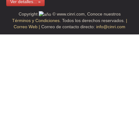
Ver detalles... »
Copyright
© www.cinri.com, Conoce nuestros
Términos y Condiciones.
Todos los derechos reservados.
|
Correo Web |
Correo de contacto directo:
info@cinri.com