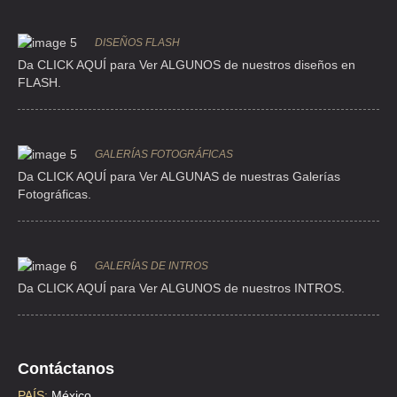
, C.P 02060 , GUADALAJARA , DF
TEL:(55)5396-9240
DISEÑOS FLASH
Da CLICK AQUÍ para Ver ALGUNOS de nuestros diseños en
TURBOS DEL VALLE DE MEXICO
FLASH.
TOLTECAS 424 , LA ROMANA , C.P 54030 , EDO MEXICO , MEX
TEL:(55)5565-0362
GALERÍAS FOTOGRÁFICAS
Da CLICK AQUÍ para Ver ALGUNAS de nuestras Galerías
EL MUNDO DEL TURBO
Fotográficas.
AVE JESUS REYES HEROLES 47 , VALLE CEYLAN
TEL:(55)5300-8625
GALERÍAS DE INTROS
Da
CLICK AQUÍ para Ver ALGUNOS de nuestros INTROS.
LAB. DE TURBOS
AVE PROGRESO NACIONAL 87 , PROGRESO NACIONAL
TEL:(55)5388-9517
Contáctanos
NACIONAL DE TURBOS
PAÍS:
México.