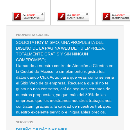
Adobe Flash
Adobe Flash
Adobe Fla
Player.
Player.
Player.
TEL:(55)5369-5623
RECUPERADORA DE TURBOS
EMPERADORES 55 , SAN PEDRO , C.P 08220 , MEXICO , DF
PROPUESTA GRATIS.
TEL:(55)5698-6156
SOLICITA HOY MISMO, UNA PROPUESTA DEL
DISEÑO DE LA PÁGINA WEB DE TU EMPRESA,
TOTALMENTE GRATIS Y SIN NINGÚN
LAB. DE TURBOS
COMPROMISO;
Llamando a nuestro centro de Atención a Clientes en
PROGRESO NACIONAL 87 , PROGRESO NACIONAL , C.P 07600 ,
la Ciudad de México, o simplemente registra tus
GUSTAVO A MADERO , DF
datos dando Click Aquí, para que veas cómo se vería
TEL:(55)5388-9517
el Sitio Web de tu empresa. Recuerda que si no te
gusta no nos contratas, así de seguros estamos de
nuestras propuestas, ya que más del 80% de las
TURBO RAYO
empresas que les mostramos nuestros trabajos nos
contratan, gracias a la calidad de nuestros trabajos,
GUSTAVO BAZ 89 LOC A , EL MIRADOR , C.P 54080 ,
TLALNEPANTLA DE BAZ , MEX
nuestro excelente servicio e inigualables precios.
TEL:(55)5362-3382
SERVICIOS.
DISEÑO DE PÁGINAS WEB