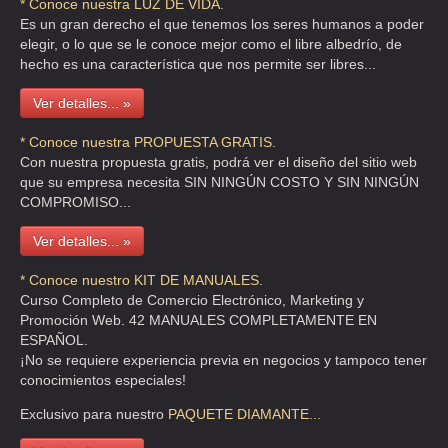
* Conoce nuestra LUZ DE VIDA.
TURBOS DEL VALLE DE MEXICO
Es un gran derecho el que tenemos los seres humanos a poder
elegir, o lo que se le conoce mejor como el libre albedrío, de
CLL TOLTECAS 424 , LA ROMANA
hecho es una característica que nos permite ser libres...
TEL:(55)5565-0362
Ver detalles... »
* Conoce nuestra PROPUESTA GRATIS.
Con nuestra propuesta gratis, podrá ver el diseño del sitio web
que su empresa necesita SIN NINGÚN COSTO Y SIN NINGÚN
COMPROMISO...
Ver detalles... »
* Conoce nuestro KIT DE MANUALES.
Curso Completo de Comercio Electrónico, Marketing y
Promoción Web. 42 MANUALES COMPLETAMENTE EN
ESPAÑOL.
¡No se requiere experiencia previa en negocios y tampoco tener
conocimientos especiales!
Exclusivo para nuestro
PAQUETE
DIAMANTE...