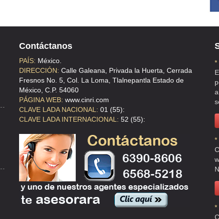
Contáctanos
S
PAÍS:
México.
*
DIRECCIÓN:
Calle Galeana, Privada la Huerta, Cerrada
E
Fresnos No. 5, Col. La Loma, Tlalnepantla Estado de
p
México, C.P. 54060
a
PÁGINA WEB:
www.cinri.com
s
CLAVE LADA NACIONAL:
01 (55):
CLAVE LADA INTERNACIONAL:
52 (55):
*
C
w
N
*
C