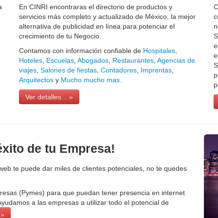
a
En CINRI encontraras el directorio de productos y
C
servicios más completo y actualizado de México, la mejor
c
alternativa de publicidad en línea para potenciar el
n
crecimiento de tu Negocio.
S
e
Contamos con información confiable de
Hospitales
,
e
Hoteles
,
Escuelas
,
Abogados
,
Restaurantes
,
Agencias de
S
viajes
,
Salones de fiestas
,
Contadores
,
Imprentas
,
p
Arquitectos
y
Mucho mucho mas.
p
Ver detalles... »
éxito de tu Empresa!
o web te puede dar miles de clientes potenciales, no te quedes
esas (Pymes) para que puedan tener presencia en internet
yudamos a las empresas a utilizar todo el potencial de
 »