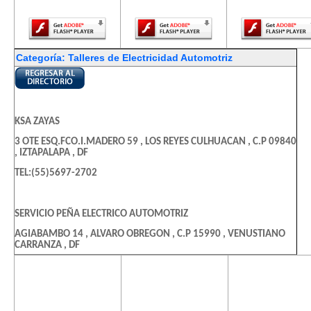
Player.
Player.
Player.
Categoría: Talleres de Electricidad Automotriz
KSA ZAYAS
3 OTE ESQ.FCO.I.MADERO 59 , LOS REYES CULHUACAN , C.P 09840
, IZTAPALAPA , DF
TEL:(55)5697-2702
SERVICIO PEÑA ELECTRICO AUTOMOTRIZ
AGIABAMBO 14 , ALVARO OBREGON , C.P 15990 , VENUSTIANO
CARRANZA , DF
TEL:(55)5764-2584
El contenido de
El contenido de
El contenido
esta página
esta página
esta págin
requiere una
requiere una
requiere u
AUTO SERVICIO RENNAN