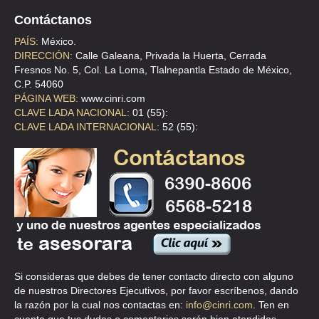
CLL SAN FRANCISCO 2 , SAN PEDRO BARRIO
Contáctanos
TEL:(55)5579-3686
PAÍS:
México.
DIRECCIÓN:
Calle Galeana, Privada la Huerta, Cerrada
Fresnos No. 5, Col. La Loma, Tlalnepantla Estado de México,
ALONSO GALLEGOS MARGARITA
C.P. 54060
AVE FRONTERA 48 E , LAS PALMAS
PÁGINA WEB:
www.cinri.com
CLAVE LADA NACIONAL:
01 (55):
TEL:(55)5550-7037
CLAVE LADA INTERNACIONAL:
52 (55):
AUTO ELECTRICA HERNANDEZ
AVE EDUARDO MOLINA 925 , GERTRUDIS SANCHEZ 2A SECC
TEL:(55)5551-4360
AUTO ELECTRICO MONTIEL
CLL HOMBRES ILUSTRES 63 1 , METROPOLITANA 1A SECCION
Si consideras que debes de tener contacto directo con alguno
TEL:(55)5792-7519
de nuestros Directores Ejecutivos, por favor escríbenos, dando
la razón por la cual nos contactas en:
info@cinri.com
. Ten en