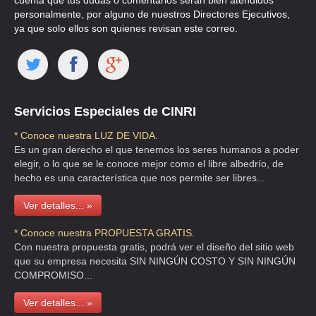
cuenta que tus dudas o comentarios serán bien atendidos
AUTO REFACCIONES Y ACCESORIOS
personalmente, por alguno de nuestros Directores Ejecutivos,
CLL LAGO COMO 55 , ANAHUAC I SECCION
ya que solo ellos son quienes revisan este correo.
TEL:(55)5399-8916
AUTO SERVICIO ELECTRICO CHAVEZ
Servicios Especiales de CINRI
AVE CHAPULTEPEC 392 , ROMA NORTE
TEL:(55)5525-8915
* Conoce nuestra LUZ DE VIDA.
Es un gran derecho el que tenemos los seres humanos a poder
elegir, o lo que se le conoce mejor como el libre albedrío, de
AUTO SERVICIO ELECTRICO NARVARTE
hecho es una característica que nos permite ser libres...
CLLE VERTIZ 1002 A , NARVARTE PONIENTE
Ver detalles... »
TEL:(55)5682-5650
* Conoce nuestra PROPUESTA GRATIS.
Con nuestra propuesta gratis, podrá ver el diseño del sitio web
AUTOMOTRIZ COUGAR
que su empresa necesita SIN NINGÚN COSTO Y SIN NINGÚN
COMPROMISO...
CLLE MACARIO GAXILIA 53 , SAN PEDRO XALPA
TEL:(55)5352-4298
Ver detalles... »