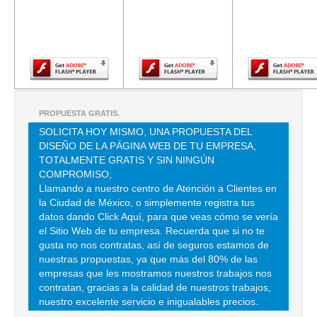
versión más
versión más
versión m
reciente de
reciente de
reciente d
TEHUANTEPEC 244 2 , ROMA SUR , C.P 06760 , CUAUHTEMOC , DF
Adobe Flash
Adobe Flash
Adobe Fla
TEL:(55)5545-8393
Player.
Player.
Player.
AUTOS Y CAMIONES CENTRO DE SERVICIO DIESEL Y GASOLINA
ZOQUIPA CAR
ZOQUIPA 45 , LORENZO BOTURINI , C.P 15820 , VENUSTIANO
PROPUESTA GRATIS.
CARRANZA , DF
SOLICITA HOY MISMO, UNA PROPUESTA DEL
TEL:(55)5768-7024
DISEÑO DE LA PÁGINA WEB DE TU EMPRESA,
TOTALMENTE GRATIS Y SIN NINGÚN
COMPROMISO;
HANGAR UNO
Llamando a nuestro centro de Atención a Clientes en
la Ciudad de México, o simplemente registra tus
AV. CUAUHTEMOC 742 , NARVARTE , C.P 03020 , DF
datos dando Click Aquí, para que veas cómo se vería
TEL:(55)5523-9051
el Sitio Web de tu empresa. Recuerda que si no te
gusta no nos contratas, así de seguros estamos de
nuestras propuestas, ya que más del 80% de las
SERVICIO BENITEZ
empresas que les mostramos nuestros trabajos nos
contratan, gracias a la calidad de nuestros trabajos,
EL PANAL 80 , LOS OLIVOS , C.P 13210 , TLAHUAC , DF
nuestro excelente servicio e inigualables precios.
TEL:(55)5840-1602