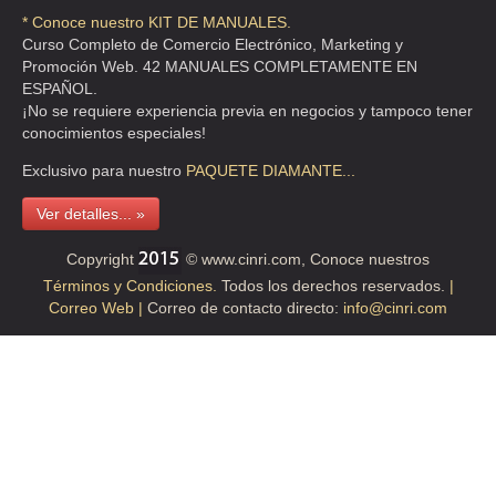
* Conoce nuestro KIT DE MANUALES.
AUTOMOTRIZ HERT
Curso Completo de Comercio Electrónico, Marketing y
Promoción Web. 42 MANUALES COMPLETAMENTE EN
CLL 5 DE FEBRERO 767 , ALAMOS
ESPAÑOL.
TEL:(55)5590-5001
¡No se requiere experiencia previa en negocios y tampoco tener
conocimientos especiales!
AUTOMOTRIZ VALLES GOMEZ
Exclusivo para nuestro
PAQUETE
DIAMANTE...
AVE RIO CONSULADO 1755 , VALLE GOMEZ
Ver detalles... »
TEL:(55)5537-7153
Copyright
© www.cinri.com, Conoce nuestros
Términos y Condiciones.
Todos los derechos reservados.
|
AUTOTRIONIC SERVS
Correo Web |
Correo de contacto directo:
info@cinri.com
CLL CUANAHUATL 13 , SAN PABLO TEPETLAPA
TEL:(55)5338-9752
BARAJAS PEREZ CANDIDO
AVE JUAREZ 40 , ROMERO
TEL:(55)5797-1374