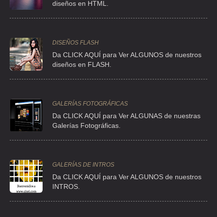
diseños en HTML.
TEL:(55)5574-3178
ABREU JUAREZ RODOLFO
DISEÑOS FLASH
Da CLICK AQUÍ para Ver ALGUNOS de nuestros
CIR PLZ DEL AGUILA 69 , ALFONSO ORTIZ TIRADO
diseños en FLASH.
TEL:(55)5701-4787
ACUMULADORES FIGUEROA
GALERÍAS FOTOGRÁFICAS
BLVD BOULEVARD DE LOA AZTECAS 423 A LT. 37 , CIUDAD AZTECA
Da CLICK AQUÍ para Ver ALGUNAS de nuestras
Galerías Fotográficas.
TEL:(55)5787-7574
ALBA SANCHEZ GERARDO
GALERÍAS DE INTROS
CLL ALBINO GARCIA 231 , VIADUCTO PIEDAD
Da
CLICK AQUÍ para Ver ALGUNOS de nuestros
TEL:(55)5741-0273
INTROS.
ALFARO CORTES RUBEN