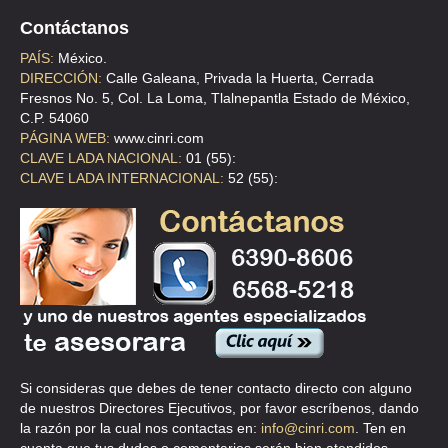
CASA BARBA LINDAVISTA
Contáctanos
AVE MONTEVIDEO 109-A , LINDAVISTA SUR
PAÍS:
México.
TEL:(55)5781-6893
DIRECCIÓN:
Calle Galeana, Privada la Huerta, Cerrada
Fresnos No. 5, Col. La Loma, Tlalnepantla Estado de México,
C.P. 54060
CASA BARBA MIRAMONTES
PÁGINA WEB:
www.cinri.com
AVE CANAL DE MIRAMONTES 2700 , LOS CIPRESES
CLAVE LADA NACIONAL:
01 (55):
CLAVE LADA INTERNACIONAL:
52 (55):
TEL:(55)5679-1322
CASA BARBA NAPOLES
AVE SAN ANTONIO 131 , NAPOLES
TEL:(55)5611-8153
CASA BARBA OBRERA
CLLE LORENZO BOTURINI 14 , OBRERA
Si consideras que debes de tener contacto directo con alguno
de nuestros Directores Ejecutivos, por favor escríbenos, dando
TEL:(55)5578-3190
la razón por la cual nos contactas en:
info@cinri.com
. Ten en