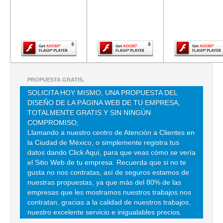
versión más
versión más
versión m
CASA LUNA
reciente de
reciente de
reciente d
Adobe Flash
Adobe Flash
Adobe Fla
MEXICO TACUBA 188 , ANAHUAC , C.P 11320 , DF
Player.
Player.
Player.
TEL:(55)5341-2966
GLORIA KIM BARTO ALVA
MORENA 854 , PIEDAD NARVARTE , C.P 03000 , BENITO JUAREZ ,
PROPUESTA GRATIS.
DF
SOLICITA HOY MISMO, UNA PROPUESTA DEL
TEL:(55)5639-3122
DISEÑO DE LA PÁGINA WEB DE TU EMPRESA,
TOTALMENTE GRATIS Y SIN NINGÚN
COMPROMISO;
PRODCUTOS PROFESIONALES PARA UÑAS
Llamando a nuestro centro de Atención a Clientes en
la Ciudad de México, o simplemente registra tus
MINEROS METALURGICOS 126 , TRABAJADORES DE HIERRO , C.P
02650 , AZCAPOTZALCO , DF
datos dando Click Aquí, para que veas cómo se vería
el Sitio Web de tu empresa. Recuerda que si no te
TEL:(55)5368-0453
gusta no nos contratas, así de seguros estamos de
nuestras propuestas, ya que más del 80% de las
empresas que les mostramos nuestros trabajos nos
ISSUE GROUP
contratan, gracias a la calidad de nuestros trabajos,
DOLORES JIMENEZ MURO 10 , PERIODISTA , C.P 11220 , MIGUEL
nuestro excelente servicio e inigualables precios.
HIDALGO , DF