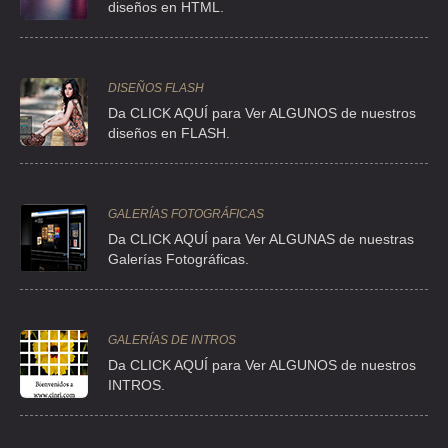
diseños en HTML.
CLL 2 S/N , INDUSTRIAL NAUCALPAN
TEL:(55)5576-7581
DISEÑOS FLASH
BRAUN DE MEXICO Y CIA DE CV
Da CLICK AQUÍ para Ver ALGUNOS de nuestros
CLL 2 S/N , INDUSTRIAL NAUCALPAN
diseños en FLASH.
TEL:(55)5358-2847
GALERÍAS FOTOGRÁFICAS
CAMACHO MAYA MA FELICITAS
Da CLICK AQUÍ para Ver ALGUNAS de nuestras
AVE AMSTERDAM 34 , HIPODROMO CONDESA
Galerías Fotográficas.
TEL:(55)5211-3145
CASA BARBA DEL VALLE
GALERÍAS DE INTROS
AVE AMORES 1415 , DEL VALLE CENTRO
Da
CLICK AQUÍ para Ver ALGUNOS de nuestros
INTROS.
TEL:(55)5604-5583