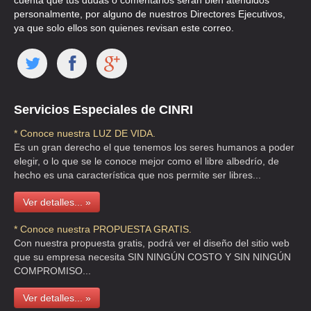
cuenta que tus dudas o comentarios serán bien atendidos
personalmente, por alguno de nuestros Directores Ejecutivos,
CASA BARBA POLANCO 2
ya que solo ellos son quienes revisan este correo.
CLLE ARQUIMEDES 22 , BOSQUE DE CHAPULTEPEC I SECC
TEL:(55)5281-4355
CASA BARBA SATELITE
Servicios Especiales de CINRI
CIR MEDICOS 25 , CIUDAD SATELITE
* Conoce nuestra LUZ DE VIDA.
TEL:(55)5572-4943
Es un gran derecho el que tenemos los seres humanos a poder
elegir, o lo que se le conoce mejor como el libre albedrío, de
hecho es una característica que nos permite ser libres...
D GALERI BEAUTY CENTER
CECO SANTA FE 3800 , PASEO DE LAS LOMAS
Ver detalles... »
TEL:(55)5261-1013
* Conoce nuestra PROPUESTA GRATIS.
Con nuestra propuesta gratis, podrá ver el diseño del sitio web
que su empresa necesita SIN NINGÚN COSTO Y SIN NINGÚN
D GALERI BEAUTY CENTER
COMPROMISO...
AVE VASCO DE QUIROGA 3800 382 , PUEBLO SANTA FE
Ver detalles... »
TEL:(55)5257-1658