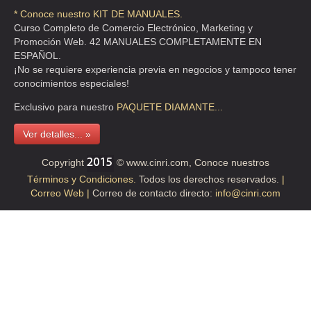
* Conoce nuestro KIT DE MANUALES.
Curso Completo de Comercio Electrónico, Marketing y
ESTETICA NUEVA IMAGEN
Promoción Web. 42 MANUALES COMPLETAMENTE EN
CDA PALOMA ZURITA MZ 14 LT 9 , VISTA HERMOSA
ESPAÑOL.
¡No se requiere experiencia previa en negocios y tampoco tener
TEL:(55)1675-5579
conocimientos especiales!
Exclusivo para nuestro
PAQUETE
DIAMANTE...
EVERBELLE INTERNATIONAL
Ver detalles... »
CLL MILLET 71 , EXTREMADURA INSURGENTES
TEL:(55)5598-2191
Copyright
© www.cinri.com, Conoce nuestros
Términos y Condiciones.
Todos los derechos reservados.
|
Correo Web |
Correo de contacto directo:
info@cinri.com
GLAM SALON & NAIL'S SPA
CLL LONDRES 204 LC 3 , JUAREZ
TEL:(55)5533-9193
GONZALEZ RUBI MAYTE
CLL LAGUNA DE MAYRAN 26 , AGUA AZUL