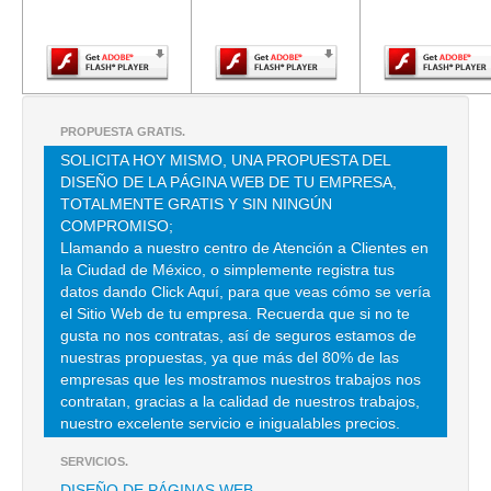
Adobe Flash
Adobe Flash
Adobe Fla
Player.
Player.
Player.
ALAS RENT A CAR
LISBOA 29 , JUAREZ , C.P 06600 , CUAUHTEMOC , DF
TEL:(55)5546-9906
PROPUESTA GRATIS.
SOLICITA HOY MISMO, UNA PROPUESTA DEL
DISEÑO DE LA PÁGINA WEB DE TU EMPRESA,
BAMBA RENT
TOTALMENTE GRATIS Y SIN NINGÚN
CAMPECHE 228 D , HIPODROMO , C.P 06100 , CUAUHTEMOC , DF
COMPROMISO;
Llamando a nuestro centro de Atención a Clientes en
TEL:(55)3603-6943
la Ciudad de México, o simplemente registra tus
datos dando Click Aquí, para que veas cómo se vería
el Sitio Web de tu empresa. Recuerda que si no te
BUDGET CAR RENTAL
gusta no nos contratas, así de seguros estamos de
AEROPUERTO INTERNACIONAL BENITO JUAREZ S/N ,
nuestras propuestas, ya que más del 80% de las
AEROPUERTO CD. DE MEXICO , C.P 15620 , VENUSTIANO
empresas que les mostramos nuestros trabajos nos
CARRANZA , DF
contratan, gracias a la calidad de nuestros trabajos,
TEL:(55)5784-3011
nuestro excelente servicio e inigualables precios.
SERVICIOS.
ECONOMOVIL RENT
DISEÑO DE PÁGINAS WEB