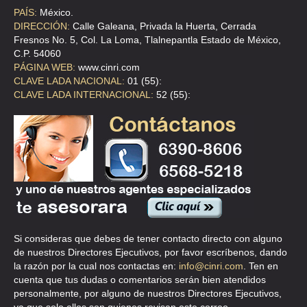
TEL:(55)5292-0414
PAÍS:
México.
DIRECCIÓN:
Calle Galeana, Privada la Huerta, Cerrada
Fresnos No. 5, Col. La Loma, Tlalnepantla Estado de México,
CASANOVA RENT
C.P. 54060
PATRIOTISMO 735 , MIXCOAC , C.P 03930 , MEXICO , DF
PÁGINA WEB:
www.cinri.com
CLAVE LADA NACIONAL:
01 (55):
TEL:(55)5563-7606
CLAVE LADA INTERNACIONAL:
52 (55):
A AUTO RENT
SINALOA 85 004 , PEÑON DE LOS BAÑOS , C.P 15520 ,
VENUSTIANO CARRANZA , DF
TEL:(55)4328-4256
A AUTOS & NEXTRANSPORT
MONTEVIDEO EDIF 79 ENT C DEP 201 , U. HAB LINDAVISTA
Si consideras que debes de tener contacto directo con alguno
VALLEJO , C.P 07720 , DF
de nuestros Directores Ejecutivos, por favor escríbenos, dando
la razón por la cual nos contactas en:
info@cinri.com
. Ten en
TEL:(55)1018-0023
cuenta que tus dudas o comentarios serán bien atendidos
personalmente, por alguno de nuestros Directores Ejecutivos,