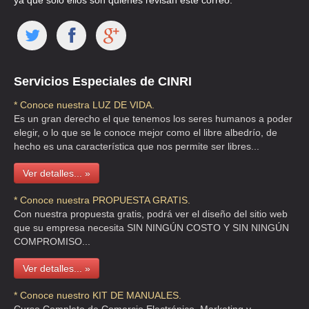
ya que solo ellos son quienes revisan este correo.
ABC CAPRICE RENTA CAR
QUETZALCOATL 123 ESQ. MERIDA , PEÑON DE LOS BAÑOS , C.P
15520 , MEXICO , DF
TEL:(55)1990-8306
Servicios Especiales de CINRI
ALAMO
* Conoce nuestra LUZ DE VIDA.
THIERS 195 , VERONICA ANZURES , C.P 11590 , DF
Es un gran derecho el que tenemos los seres humanos a poder
elegir, o lo que se le conoce mejor como el libre albedrío, de
TEL:(55)5250-0055
hecho es una característica que nos permite ser libres...
Ver detalles... »
ALAS RENT A CAR
LISBOA 29 , JUAREZ , C.P 06600 , CUAUHTEMOC , DF
* Conoce nuestra PROPUESTA GRATIS.
Con nuestra propuesta gratis, podrá ver el diseño del sitio web
TEL:(55)5546-9906
que su empresa necesita SIN NINGÚN COSTO Y SIN NINGÚN
COMPROMISO...
ALTAVISTA RENT A CAR
Ver detalles... »
CASA AMARILLA 178 1 , PENCIL , C.P 11430 , DF
* Conoce nuestro KIT DE MANUALES.
TEL:(55)2099-2386