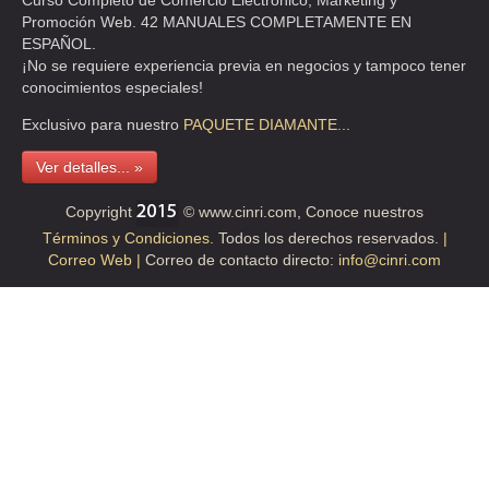
Curso Completo de Comercio Electrónico, Marketing y
Promoción Web. 42 MANUALES COMPLETAMENTE EN
AR TRANSPORTES
ESPAÑOL.
¡No se requiere experiencia previa en negocios y tampoco tener
SAN BENJAMIN 558 12 , PEDREGAL DE SANTA URSULA , C.P 04600
conocimientos especiales!
, COYOACAN , DF
TEL:(55)2457-2881
Exclusivo para nuestro
PAQUETE
DIAMANTE...
Ver detalles... »
ARGUBA SA DE CV
Copyright
© www.cinri.com, Conoce nuestros
COYOACAN 47 , DEL VALLE , C.P 03100 , DF
Términos y Condiciones.
Todos los derechos reservados.
|
TEL:(55)5523-2973
Correo Web |
Correo de contacto directo:
info@cinri.com
AUTO RENTA AB
SINALOA 70 , PEÑON DE LOS BAÑOS , C.P 15520 , VENUSTIANO
CARRANZA , DF
TEL:(55)3619-0372
AUTO RENTA FACIL