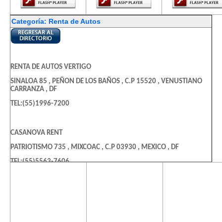
Categoría: Renta de Autos
RENTA DE AUTOS VERTIGO
SINALOA 85 , PEÑON DE LOS BAÑOS , C.P 15520 , VENUSTIANO
CARRANZA , DF
TEL:(55)1996-7200
CASANOVA RENT
PATRIOTISMO 735 , MIXCOAC , C.P 03930 , MEXICO , DF
TEL:(55)5563-7606
El contenido de
El contenido de
El contenido
esta página
esta página
esta págin
ALAMO
requiere una
requiere una
requiere u
versión más
versión más
versión m
THIERS 195 , VERONICA ANZURES , C.P 11590 , DF
reciente de
reciente de
reciente d
TEL:(55)5250-0055