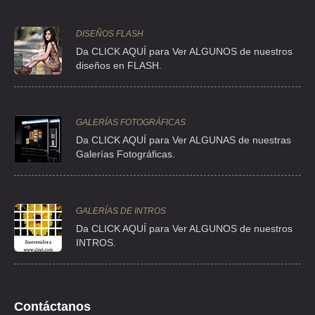
NATIONAL CAR RENTAL
DISEÑOS FLASH
Da CLICK AQUÍ para Ver ALGUNOS de nuestros
COPENHAGUE 12 , JUAREZ ZONA ROSA , C.P 06600 , DF
diseños en FLASH.
TEL:(55)5703-2222
ROYAL RENT A CAR SA DE CV
GALERÍAS FOTOGRÁFICAS
MEDELLIN 350 , ROMA , C.P 06760 , DF
Da CLICK AQUÍ para Ver ALGUNAS de nuestras
Galerías Fotográficas.
TEL:(55)5574-4080
THRIFTY CAR RENTAL
GALERÍAS DE INTROS
PASEO DE LA REFORMA 322 , JUAREZ , C.P 06600 , MEXICO , DF
Da
CLICK AQUÍ para Ver ALGUNOS de nuestros
TEL:(55)5785-0506
INTROS.
COMBI RENT A VAN
TONALA 255 , ROMA NORTE , C.P 06700 , CUAUHTEMOC , DF
Contáctanos