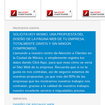
Adobe Flash
Adobe Flash
Adobe Fla
TEL:(55)5519-8400
Player.
Player.
Player.
IONLITE AGVIZA PURIFICADORES DE AIRE
COPENHAGUE 4 2 , JUAREZ , C.P 06600 , CUAUHTEMOC , DF
PROPUESTA GRATIS.
TEL:(55)5207-9683
SOLICITA HOY MISMO, UNA PROPUESTA DEL
DISEÑO DE LA PÁGINA WEB DE TU EMPRESA,
TOTALMENTE GRATIS Y SIN NINGÚN
ALVARADO Y DIAZ MA DEL CONSUELO
COMPROMISO;
CLL POLO NORTE 68 , BARRIO SANTA APOLONIA
Llamando a nuestro centro de Atención a Clientes en
la Ciudad de México, o simplemente registra tus
TEL:(55)5353-4250
datos dando Click Aquí, para que veas cómo se vería
el Sitio Web de tu empresa. Recuerda que si no te
BIOSPHERE 500
gusta no nos contratas, así de seguros estamos de
nuestras propuestas, ya que más del 80% de las
AVE EDUARDO MOLINA 7920 , SALVADOR DIAZ MIRON
empresas que les mostramos nuestros trabajos nos
TEL:(55)5757-8306
contratan, gracias a la calidad de nuestros trabajos,
nuestro excelente servicio e inigualables precios.
SERVICIOS.
CALOR SOL DOS MIL
DISEÑO DE PÁGINAS WEB