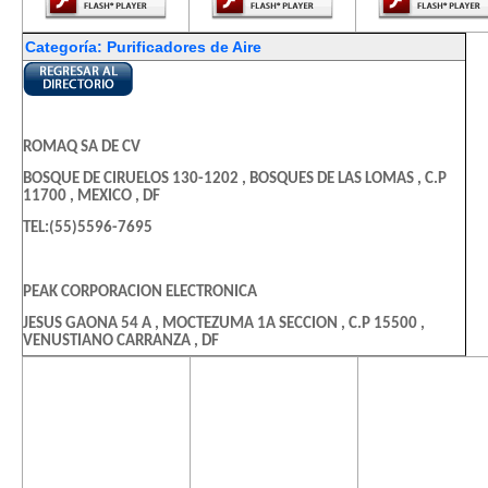
Categoría: Purificadores de Aire
ROMAQ SA DE CV
BOSQUE DE CIRUELOS 130-1202 , BOSQUES DE LAS LOMAS , C.P
11700 , MEXICO , DF
TEL:(55)5596-7695
PEAK CORPORACION ELECTRONICA
JESUS GAONA 54 A , MOCTEZUMA 1A SECCION , C.P 15500 ,
VENUSTIANO CARRANZA , DF
TEL:(55)2643-7261
El contenido de
El contenido de
El contenido
esta página
esta página
esta págin
requiere una
requiere una
requiere u
AMERICAN OZONO
versión más
versión más
versión m
reciente de
reciente de
reciente d
DR VERTÍZ 636 , NARVARTE , C.P 03020 , DF