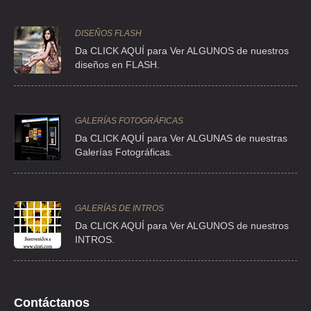
CLL SUR 131 2515 , GABRIEL RAMOS MILLAN SECC
DISEÑOS FLASH
TEL:(55)5648-7420
Da CLICK AQUÍ para Ver ALGUNOS de nuestros
diseños en FLASH.
PURIFICADORES PASTEUR
CLZ DE LA NARANJOS 142 , ALCE BLANCO
TEL:(55)5358-8265
GALERÍAS FOTOGRÁFICAS
Da CLICK AQUÍ para Ver ALGUNAS de nuestras
Galerías Fotográficas.
PURIFICADORES PASTEUR
CLZ DE LA NARANJOS 142 , ALCE BLANCO
TEL:(55)5358-8623
GALERÍAS DE INTROS
Da
CLICK AQUÍ para Ver ALGUNOS de nuestros
INTROS.
SANDOVAL BARRIENTOS RIGOBERTA
AVE ADOLFO LOPEZ MATEOS 441 , EVOLUCION
TEL:(55)5793-4629
Contáctanos