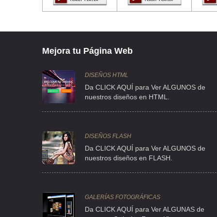
TEL:(55)5251-4595
EXIMGRO
CLL ARROZ 441 , INDUSTRIAL SANTA ISABEL
Mejora tu Página Web
TEL:(55)5670-5100
DISEÑOS HTML
Da CLICK AQUÍ para Ver ALGUNOS de
INGENIERIA IND
nuestros diseños en HTML.
AVE COYOACAN 1878 , DEL VALLE
TEL:(55)5524-8270
DISEÑOS FLASH
INMOBILIARIA Y SERVS RAMAL
Da CLICK AQUÍ para Ver ALGUNOS de
nuestros diseños en FLASH.
SINALOA 236 , ROMA
TEL:(55)5211-4053
GALERÍAS FOTOGRÁFICAS
MONSANTO COMERCIAL SA DE CV
Da CLICK AQUÍ para Ver ALGUNAS de
CLZ DEL HUESO 859 , EX-HDA DE COAPA