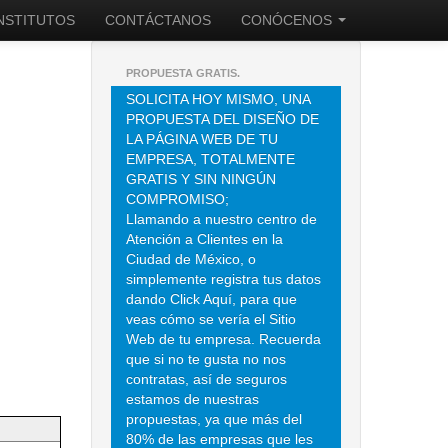
INSTITUTOS
CONTÁCTANOS
CONÓCENOS
PROPUESTA GRATIS.
SOLICITA HOY MISMO, UNA
PROPUESTA DEL DISEÑO DE
LA PÁGINA WEB DE TU
EMPRESA, TOTALMENTE
GRATIS Y SIN NINGÚN
COMPROMISO;
Llamando a nuestro centro de
Atención a Clientes en la
Ciudad de México, o
simplemente registra tus datos
dando Click Aquí, para que
veas cómo se vería el Sitio
Web de tu empresa. Recuerda
que si no te gusta no nos
contratas, así de seguros
estamos de nuestras
propuestas, ya que más del
80% de las empresas que les