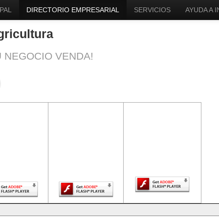
PAL
DIRECTORIO EMPRESARIAL
SERVICIOS
AYUDA A 
ricultura
U NEGOCIO VENDA!
ntenido de
El contenido de
El contenido de
a página
esta página
esta página
uiere una
requiere una
requiere una
sión más
versión más
versión más
ciente de
reciente de
reciente de Adobe
be Flash
Adobe Flash
Flash Player.
Player.
Player.