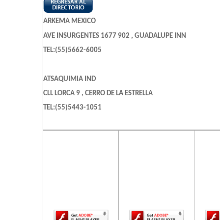
ARKEMA MEXICO
AVE INSURGENTES 1677 902 , GUADALUPE INN
TEL:(55)5662-6005
ATSAQUIMIA IND
CLL LORCA 9 , CERRO DE LA ESTRELLA
TEL:(55)5443-1051
BESCOM
El contenido de
El contenido de
El c
esta página
esta página
es
CLL JALAPA 141 , ROMA NORTE
requiere una
requiere una
req
TEL:(55)5264-3464
versión más
versión más
ve
reciente de
reciente de
re
Adobe Flash
Adobe Flash
Ado
CRUZ HARRIS DANIEL PATRICIO
Player.
Player.
CLL VILLA DE LOS DURAZNOS 69 901 S/N 901 , BOSQUES D