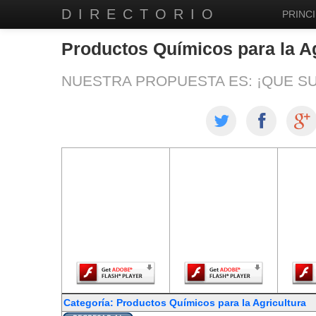
DIRECTORIO
PRINCI
Productos Químicos para la Ag
NUESTRA PROPUESTA ES: ¡QUE S
El contenido de
El contenido de
El co
esta página
esta página
est
requiere una
requiere una
req
versión más
versión más
ver
reciente de
reciente de
re
Adobe Flash
Adobe Flash
Ado
Player.
Player.
Categoría: Productos Químicos para la Agricultura