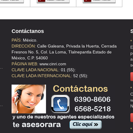
Contáctanos
S
PAÍS:
México.
*
DIRECCIÓN:
Calle Galeana, Privada la Huerta, Cerrada
E
Fresnos No. 5, Col. La Loma, Tlalnepantla Estado de
p
México, C.P. 54060
a
PÁGINA WEB:
www.cinri.com
s
CLAVE LADA NACIONAL:
01 (55):
CLAVE LADA INTERNACIONAL:
52 (55):
*
C
w
N
*