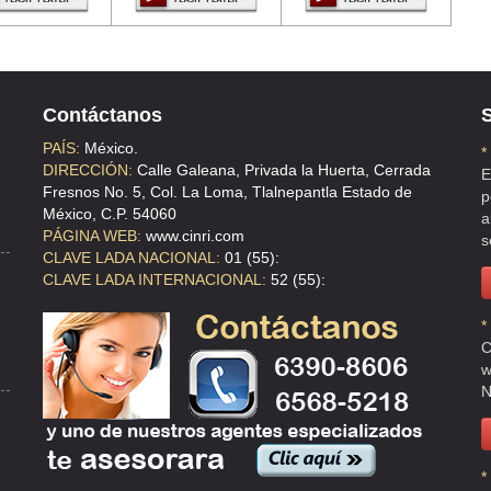
L
Contáctanos
S
PAÍS:
México.
*
DIRECCIÓN:
Calle Galeana, Privada la Huerta, Cerrada
E
Fresnos No. 5, Col. La Loma, Tlalnepantla Estado de
p
México, C.P. 54060
a
PÁGINA WEB:
www.cinri.com
s
CLAVE LADA NACIONAL:
01 (55):
CLAVE LADA INTERNACIONAL:
52 (55):
*
C
w
N
*