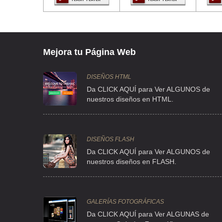
CLL CANAL DE APATLACO S/N 129 , GUADALUPE DEL MORA
TEL:(55)5600-0355
AGROW GROW DE MEXICO
Mejora tu Página Web
CLL FRESNO 172 , SANTA MARIA LA RIBERA
TEL:(55)5541-4845
DISEÑOS HTML
Da CLICK AQUÍ para Ver ALGUNOS de
nuestros diseños en HTML.
AMOCALI AC
AVE INSURGENTES 1768 3 , FLORIDA
TEL:(55)5662-9999
DISEÑOS FLASH
Da CLICK AQUÍ para Ver ALGUNOS de
nuestros diseños en FLASH.
AQ CERAMICA STA FE SA DE CV
CLL VASCO DE QUIROGA 1724 , SANTA FE
TEL:(55)5570-2780
GALERÍAS FOTOGRÁFICAS
Da CLICK AQUÍ para Ver ALGUNAS de
ARREGUIN RANGEL JOSE ANTONIO