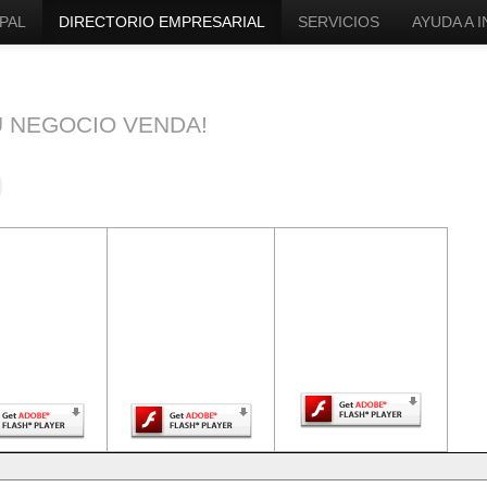
PAL
DIRECTORIO EMPRESARIAL
SERVICIOS
AYUDA A 
U NEGOCIO VENDA!
ntenido de
El contenido de
El contenido de
a página
esta página
esta página
uiere una
requiere una
requiere una
sión más
versión más
versión más
ciente de
reciente de
reciente de Adobe
be Flash
Adobe Flash
Flash Player.
Player.
Player.