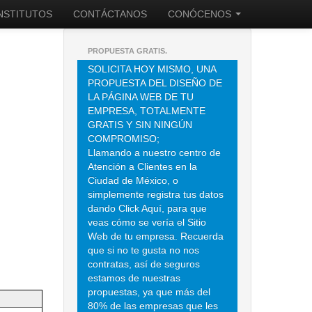
INSTITUTOS
CONTÁCTANOS
CONÓCENOS
PROPUESTA GRATIS.
SOLICITA HOY MISMO, UNA
PROPUESTA DEL DISEÑO DE
LA PÁGINA WEB DE TU
EMPRESA, TOTALMENTE
GRATIS Y SIN NINGÚN
COMPROMISO;
Llamando a nuestro centro de
Atención a Clientes en la
Ciudad de México, o
simplemente registra tus datos
dando Click Aquí, para que
veas cómo se vería el Sitio
Web de tu empresa. Recuerda
que si no te gusta no nos
contratas, así de seguros
estamos de nuestras
propuestas, ya que más del
80% de las empresas que les