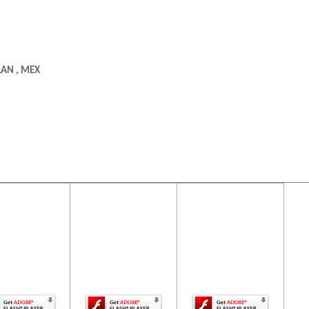
LAN , MEX
ontenido de
El contenido de
El contenido de
ta página
esta página
esta página
uiere una
requiere una
requiere una
rsión más
versión más
versión más
ciente de
reciente de
reciente de
be Flash
Adobe Flash
Adobe Flash
Player.
Player.
Player.