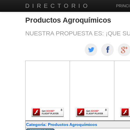
DIRECTORIO
PRINCI
Productos Agroquímicos
NUESTRA PROPUESTA ES: ¡QUE S
El contenido de
El contenido de
El co
esta página
esta página
est
requiere una
requiere una
req
versión más
versión más
ver
reciente de
reciente de
re
Adobe Flash
Adobe Flash
Ado
Player.
Player.
Categoría: Productos Agroquímicos