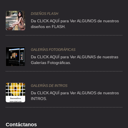
STA LUCIA 1035 , COLINA DEL SUR
DISEÑOS FLASH
TEL:(55)1285-1769
Da CLICK AQUÍ para Ver ALGUNOS de nuestros
diseños en FLASH.
BALLESTEROS RIVERON FRANCISCO
AVE LUIS CABRERA 480 B , BARRIO SAN FRANCISCO
GALERÍAS FOTOGRÁFICAS
TEL:(55)5568-2998
Da CLICK AQUÍ para Ver ALGUNAS de nuestras
Galerías Fotográficas.
BARRERA LIMON IVY CONSUELO
CLL RUBI 5 , VALLE ESCONDIDO
TEL:(55)5675-6095
GALERÍAS DE INTROS
Da
CLICK AQUÍ para Ver ALGUNOS de nuestros
INTROS.
BECERRA MAGAÑA VICTOR HUGO
CLL BOLIVAR 1066 , NIÑOS HEROES DE CHAPULTEPEC
TEL:(55)9180-0358
Contáctanos