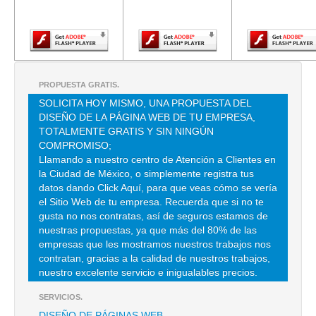
Adobe Flash
Adobe Flash
Adobe Fla
Player.
Player.
Player.
LAVANDERIA PRADOS
HACIENDA NARVARTE 164 D , PRADOS DEL ROSARIO , C.P 02410 ,
AZCAPOTZALCO , DF
TEL:(55)5383-8199
PROPUESTA GRATIS.
SOLICITA HOY MISMO, UNA PROPUESTA DEL
DISEÑO DE LA PÁGINA WEB DE TU EMPRESA,
LAVANDERIA RIGO
TOTALMENTE GRATIS Y SIN NINGÚN
DIAZ ORDAZ 69 , BARRIO NORTE , C.P 01410 , ALVARO OBREGON ,
COMPROMISO;
DF
Llamando a nuestro centro de Atención a Clientes en
la Ciudad de México, o simplemente registra tus
TEL:(55)5615-1323
datos dando Click Aquí, para que veas cómo se vería
el Sitio Web de tu empresa. Recuerda que si no te
LAVAMEX DEL SURESTE
gusta no nos contratas, así de seguros estamos de
nuestras propuestas, ya que más del 80% de las
HEBREA MZA 66 LTE 2 , MIGUEL HIDALGO , C.P 13200 , TLAHUAC ,
empresas que les mostramos nuestros trabajos nos
DF
contratan, gracias a la calidad de nuestros trabajos,
nuestro excelente servicio e inigualables precios.
SEYMA
SERVICIOS.
AV PROLONGACION 16 DE SEPTIEMBRE Nº 228 , BARRIO
DISEÑO DE PÁGINAS WEB