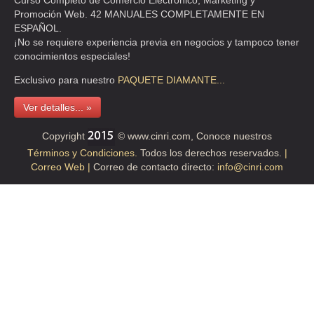
Curso Completo de Comercio Electrónico, Marketing y
TEL:(55)5618-8032
Promoción Web. 42 MANUALES COMPLETAMENTE EN
ESPAÑOL.
¡No se requiere experiencia previa en negocios y tampoco tener
COVARRUBIAS NAVARRO IRMA LILIA CP
conocimientos especiales!
PRL DIV DEL NORTE 4418 PB S/N PB , PRADOS COAPA 1A SECCION
Exclusivo para nuestro
PAQUETE
DIAMANTE...
TEL:(55)5594-1224
Ver detalles... »
DAVALOS GONZALEZ ARCELIA
Copyright
© www.cinri.com, Conoce nuestros
CLL MIGUEL LERDO 284 , UHAB NONOALCO TLATELOLCO
Términos y Condiciones.
Todos los derechos reservados.
|
Correo Web |
Correo de contacto directo:
info@cinri.com
TEL:(55)5583-0146
DIAZ BARRIGA SANTANA ERICKA MERCEDES
CLL CAMPO NUEVO LIMON 126 , REYNOSA TAMAULIPAS
TEL:(55)5318-5953
DONDI
MOCTEZUMA 151 , ARAGON LA VILLA