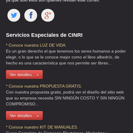
ya que solo ellos son quienes revisan este correo.
CABRERA GARCIA RAFAEL
CLL MANUEL SALAZAR 41 F , SAN JUAN TLIHUACA
TEL:(55)5561-5756
Servicios Especiales de CINRI
* Conoce nuestra LUZ DE VIDA.
CARRILLO Y ROMANO ESTHER CARI TINA
Es un gran derecho el que tenemos los seres humanos a poder
CLL CONSTANCIA 125 , INDUSTRIAL
elegir, o lo que se le conoce mejor como el libre albedrío, de
hecho es una característica que nos permite ser libres...
TEL:(55)5781-3618
Ver detalles... »
CARRÑO JOSEFINA CHAIRES DE
* Conoce nuestra PROPUESTA GRATIS.
CLL ADOLFO PRIETO 1360 , TLACOQUEMECATL
Con nuestra propuesta gratis, podrá ver el diseño del sitio web
que su empresa necesita SIN NINGÚN COSTO Y SIN NINGÚN
TEL:(55)5559-3590
COMPROMISO...
Ver detalles... »
CORDERO MALDONADO TANIA
AVE AZTECAS 763 , AJUSCO
* Conoce nuestro KIT DE MANUALES.