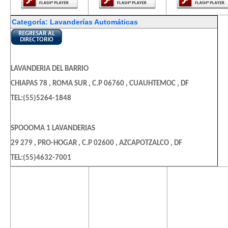
Categoría: Lavanderías Automáticas
LAVANDERIA DEL BARRIO
CHIAPAS 78 , ROMA SUR , C.P 06760 , CUAUHTEMOC , DF
TEL:(55)5264-1848
SPOOOMA 1 LAVANDERIAS
29 279 , PRO-HOGAR , C.P 02600 , AZCAPOTZALCO , DF
TEL:(55)4632-7001
El contenido de
El contenido de
El contenido
esta página
esta página
esta págin
LAVANDERIA AUTOMATICA MASTER CLEAN
requiere una
requiere una
requiere u
TOPACIO MZ. B 8 , JOYAS DE ARAGON , C.P 57158 , MEX
versión más
versión más
versión m
reciente de
reciente de
reciente d
TEL:(55)4058-0152