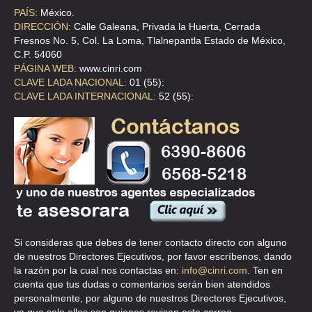
PAÍS:
México.
BLANCA ESTELA MORALES ALVARADO
DIRECCIÓN:
Calle Galeana, Privada la Huerta, Cerrada
AVE CENTENARIO 67 5 , MERCED GOMEZ
Fresnos No. 5, Col. La Loma, Tlalnepantla Estado de México,
C.P. 54060
TEL:(55)5660-6583
PÁGINA WEB:
www.cinri.com
CLAVE LADA NACIONAL:
01 (55):
BOTELLO GONZALEZ MA DEL ROS
CLAVE LADA INTERNACIONAL:
52 (55):
CLL EMILIO CARRANZA 166 B , ZACAHUITZCO
TEL:(55)5674-9670
BRISEÑO NUÑEZ LILIA
CLL FRANCISCO VILLA 165 2 , AMPL EL TRIUNFO
TEL:(55)5633-4846
Si consideras que debes de tener contacto directo con alguno
de nuestros Directores Ejecutivos, por favor escríbenos, dando
BUSTO DIAZ DEL CAMPO ARTURO
la razón por la cual nos contactas en:
info@cinri.com
. Ten en
GABRIEL MANCERA EJE 2 S/N , DEL VALLE
cuenta que tus dudas o comentarios serán bien atendidos
personalmente, por alguno de nuestros Directores Ejecutivos,
TEL:(55)5575-7441