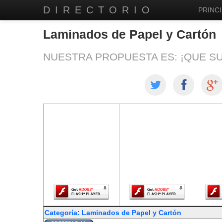
DIRECTORIO
PRINCI
Laminados de Papel y Cartón
NUESTRA PROPUESTA ES: ¡QUE S
El contenido de
El contenido de
El co
esta página
esta página
est
requiere una
requiere una
req
versión más
versión más
ver
reciente de
reciente de
re
Adobe Flash
Adobe Flash
Ado
Player.
Player.
Categoría: Laminados de Papel y Cartón