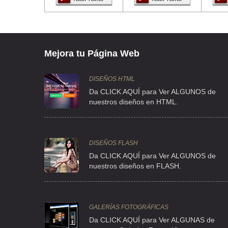
POLYLAMINADOS SA DE CV
LEON CAVALLO 278 , VALLEJO , C.P 07870 , GUSTAVO A MA
TEL:(55)5517-2619
Mejora tu Página Web
COMERCIAL DE VINILES Y LAMINAD PRETENIDOS Y
DISEÑOS HTML
Da CLICK AQUÍ para Ver ALGUNOS de
CLL PARQUE DE GRANADA 71 , BALCONES DE LA HERRADU
nuestros diseños en HTML.
TEL:(55)5589-1320
DISTRIBUIDORA INDUSTRIAL MEXICANA SA
DISEÑOS FLASH
REFORMA 151-C , SAN NICOLAS TOLENTINO
Da CLICK AQUÍ para Ver ALGUNOS de
nuestros diseños en FLASH.
TEL:(55)5426-4014
ENCUADERNACIONES LAMINADAS
GALERÍAS FOTOGRÁFICAS
CLL AGUAMARINA 33 , LA JOYA IZTACALA
Da CLICK AQUÍ para Ver ALGUNAS de
TEL:(55)2227-8277