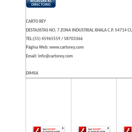
CARTO REY
DESTAJISTAS NO. 7 ZONA INDUSTRIAL XHALA C.P. 54714 CU
TEL:(55) 45965559 / 58703366
Página Web: www.cartorey.com
Email: info@cartorey.com
DIMSA
LEBRIJA 151 , CERRO DE LA ESTRELLA , C.P 09860 , IZTAPALA
El contenido de
El contenido de
El c
esta página
esta página
es
TEL:(55)5426-4436
requiere una
requiere una
req
versión más
versión más
ve
reciente de
reciente de
re
LAMINADOS TERMICOS ORION
Adobe Flash
Adobe Flash
Ado
JUAN DE DIOS PEZA # 139 ESQ. 5 FEBRERO , OBRERA , C.P
Player.
Player.
TEL:(55)5440-1264