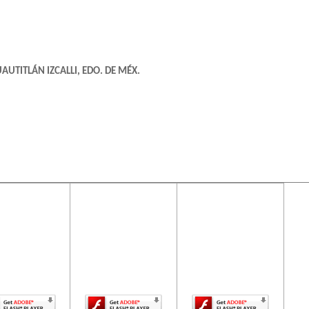
AUTITLÁN IZCALLI, EDO. DE MÉX.
PA , DF
ontenido de
El contenido de
El contenido de
ta página
esta página
esta página
uiere una
requiere una
requiere una
rsión más
versión más
versión más
ciente de
reciente de
reciente de
be Flash
Adobe Flash
Adobe Flash
 06800 , CUAUHTEMOC , DF
Player.
Player.
Player.