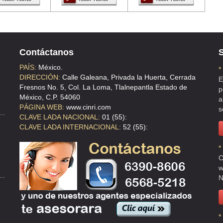
DERO , DF
Contáctanos
S
PAÍS:
México.
*
DIRECCIÓN:
Calle Galeana, Privada la Huerta, Cerrada
E
Fresnos No. 5, Col. La Loma, Tlalnepantla Estado de
p
RA
México, C.P. 54060
a
PÁGINA WEB:
www.cinri.com
s
CLAVE LADA NACIONAL:
01 (55):
CLAVE LADA INTERNACIONAL:
52 (55):
*
C
w
N
*