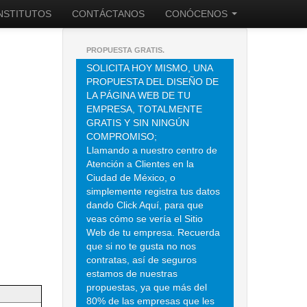
INSTITUTOS
CONTÁCTANOS
CONÓCENOS
PROPUESTA GRATIS.
SOLICITA HOY MISMO, UNA
PROPUESTA DEL DISEÑO DE
LA PÁGINA WEB DE TU
EMPRESA, TOTALMENTE
GRATIS Y SIN NINGÚN
COMPROMISO;
Llamando a nuestro centro de
Atención a Clientes en la
Ciudad de México, o
simplemente registra tus datos
dando Click Aquí, para que
veas cómo se vería el Sitio
Web de tu empresa. Recuerda
que si no te gusta no nos
contratas, así de seguros
estamos de nuestras
propuestas, ya que más del
80% de las empresas que les