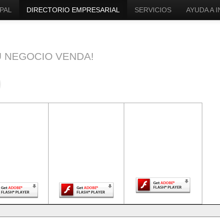
PAL
DIRECTORIO EMPRESARIAL
SERVICIOS
AYUDA A 
U NEGOCIO VENDA!
ntenido de
El contenido de
El contenido de
a página
esta página
esta página
uiere una
requiere una
requiere una
sión más
versión más
versión más
ciente de
reciente de
reciente de Adobe
be Flash
Adobe Flash
Flash Player.
Player.
Player.