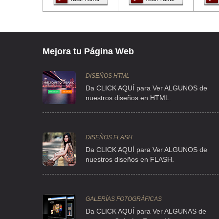
CLL VIVEROS DE ATIZAPAN LT 1M25 S/N LT1M25 , VIVEROS
TEL:(55)5362-1151
REPRODUCCION ANIMAL A DE
Mejora tu Página Web
CLL VIVEROS DE ATIZAPAN 62 , VIVEROS DE LA LOMA
TEL:(55)5362-8890
DISEÑOS HTML
Da CLICK AQUÍ para Ver ALGUNOS de
nuestros diseños en HTML.
REPRODUCCION ANIMAL SA DE CV
VIVEROS DE ATIZAPAN 62 , VIVEROS DE ATIZAPAN
TEL:(55)5362-1400
DISEÑOS FLASH
Da CLICK AQUÍ para Ver ALGUNOS de
nuestros diseños en FLASH.
REPRODUCCION ANIMAL SA DE CV
VIVEROS DE ATIZAPAN 62 , VIVEROS DE LA LOMA
TEL:(55)5362-0996
GALERÍAS FOTOGRÁFICAS
Da CLICK AQUÍ para Ver ALGUNAS de
TECNOLOGIA GENETICA