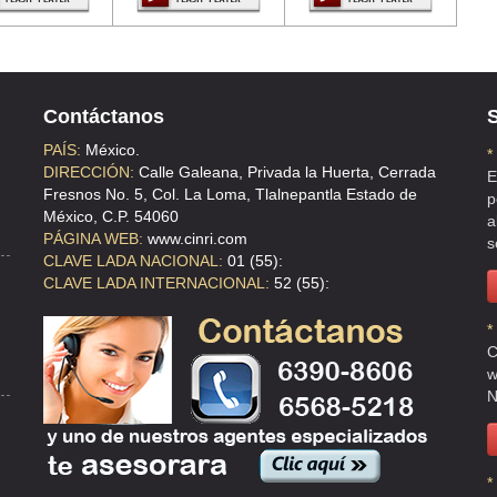
 DE LA LOMA
Contáctanos
S
PAÍS:
México.
*
DIRECCIÓN:
Calle Galeana, Privada la Huerta, Cerrada
E
Fresnos No. 5, Col. La Loma, Tlalnepantla Estado de
p
México, C.P. 54060
a
PÁGINA WEB:
www.cinri.com
s
CLAVE LADA NACIONAL:
01 (55):
CLAVE LADA INTERNACIONAL:
52 (55):
*
C
w
N
*