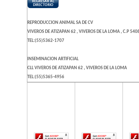
REPRODUCCION ANIMAL SA DE CV
VIVEROS DE ATIZAPAN 62 , VIVEROS DE LA LOMA , C.P 540
TEL:(55)5362-1707
INSEMINACION ARTIFICIAL
CLL VIVEROS DE ATIZAPAN 62 , VIVEROS DE LA LOMA
TEL:(55)5365-4956
El contenido de
El contenido de
El c
esta página
esta página
es
REPRODUC AMNIMAL
requiere una
requiere una
req
CLL VIVEROS DE ATIZAPAN 62 , VIVEROS DE LA LOMA
versión más
versión más
ve
reciente de
reciente de
re
TEL:(55)5362-8891
Adobe Flash
Adobe Flash
Ado
Player.
Player.
REPRODUCCION ANIMAL A DE