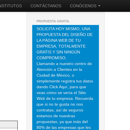
INSTITUTOS
CONTÁCTANOS
CONÓCENOS
PROPUESTA GRATIS.
SOLICITA HOY MISMO, UNA
PROPUESTA DEL DISEÑO DE
LA PÁGINA WEB DE TU
EMPRESA, TOTALMENTE
GRATIS Y SIN NINGÚN
COMPROMISO;
Llamando a nuestro centro de
Atención a Clientes en la
Ciudad de México, o
simplemente registra tus datos
dando Click Aquí, para que
veas cómo se vería el Sitio
Web de tu empresa. Recuerda
que si no te gusta no nos
contratas, así de seguros
estamos de nuestras
propuestas, ya que más del
80% de las empresas que les