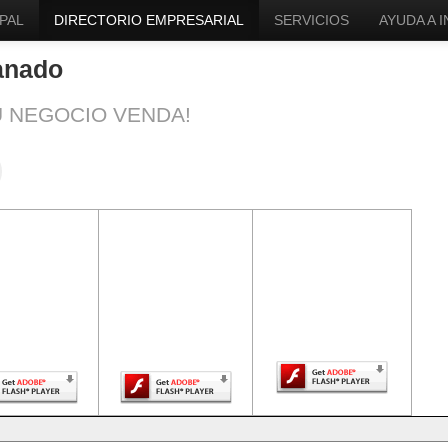
PAL
DIRECTORIO EMPRESARIAL
SERVICIOS
AYUDA A 
Ganado
U NEGOCIO VENDA!
ntenido de
El contenido de
El contenido de
a página
esta página
esta página
uiere una
requiere una
requiere una
sión más
versión más
versión más
ciente de
reciente de
reciente de Adobe
be Flash
Adobe Flash
Flash Player.
Player.
Player.