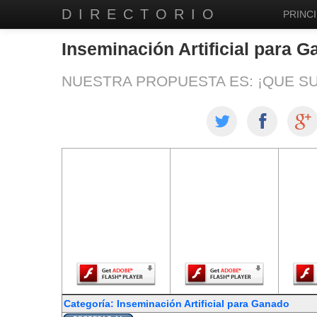
DIRECTORIO
PRINCI
Inseminación Artificial para 
NUESTRA PROPUESTA ES: ¡QUE S
El contenido de
El contenido de
El co
esta página
esta página
est
requiere una
requiere una
req
versión más
versión más
ver
reciente de
reciente de
re
Adobe Flash
Adobe Flash
Ado
Player.
Player.
Categoría: Inseminación Artificial para Ganado