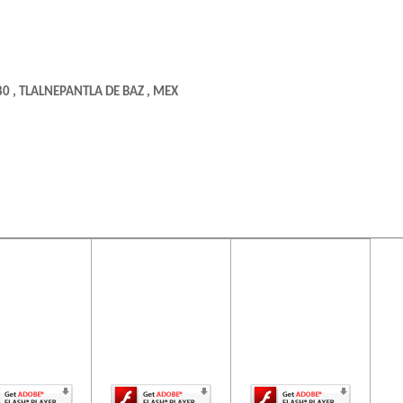
80 , TLALNEPANTLA DE BAZ , MEX
ontenido de
El contenido de
El contenido de
ta página
esta página
esta página
uiere una
requiere una
requiere una
rsión más
versión más
versión más
ciente de
reciente de
reciente de
be Flash
Adobe Flash
Adobe Flash
Player.
Player.
Player.