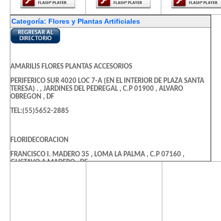
Categoría: Flores y Plantas Artificiales
AMARILIS FLORES PLANTAS ACCESORIOS
PERIFERICO SUR 4020 LOC 7-A (EN EL INTERIOR DE PLAZA SANTA
TERESA) . , JARDINES DEL PEDREGAL , C.P 01900 , ALVARO
OBREGON , DF
TEL:(55)5652-2885
FLORIDECORACION
FRANCISCO I. MADERO 35 , LOMA LA PALMA , C.P 07160 ,
GUSTAVO A MADERO , DF
El contenido de
El contenido de
El contenido
TEL:(55)5323-0590
esta página
esta página
esta págin
requiere una
requiere una
requiere u
versión más
versión más
versión m
PALMERAS DEL RIO
reciente de
reciente de
reciente d
COBRE 20 , MAZA , C.P 06270 , CUAUHTEMOC , DF