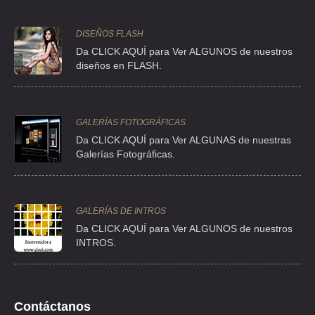
CRUZ LEON BRAULIO
MERC DE LA MERCED LOCAL 63 , MERCED BALBUENA
DISEÑOS FLASH
TEL:(55)5542-8648
Da CLICK AQUÍ para Ver ALGUNOS de nuestros
diseños en FLASH.
DECOROMEX
CLL ABRAHAM OLVERA 105 5 , CENTRO
GALERÍAS FOTOGRÁFICAS
TEL:(55)5522-2057
Da CLICK AQUÍ para Ver ALGUNAS de nuestras
Galerías Fotográficas.
DECOROMEX
CLL ABRAHAM OLVERA 105 5 , CENTRO
GALERÍAS DE INTROS
TEL:(55)5522-7437
Da
CLICK AQUÍ para Ver ALGUNOS de nuestros
INTROS.
DECOSNAY IMPORTACIONES
CLL ADELINA PATTI 139 , EXHIPODROMO DE PERALVILLO
TEL:(55)5759-6678
Contáctanos