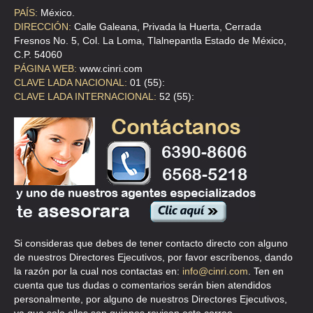
PAÍS:
México.
DISEÑOS ROBERTO ORIGINALES
DIRECCIÓN:
Calle Galeana, Privada la Huerta, Cerrada
Fresnos No. 5, Col. La Loma, Tlalnepantla Estado de México,
CLL JALAPA 128 , ROMA
C.P. 54060
TEL:(55)5574-7280
PÁGINA WEB:
www.cinri.com
CLAVE LADA NACIONAL:
01 (55):
CLAVE LADA INTERNACIONAL:
52 (55):
DISEQO CON KARISMA
CLL ESTA O 20 , CENTRO
TEL:(55)5529-6621
DISTINCION FLORAL
CLL SN ANDRES DE LA SIERRA 3 C , MAZA
TEL:(55)5772-1459
Si consideras que debes de tener contacto directo con alguno
de nuestros Directores Ejecutivos, por favor escríbenos, dando
DURAN REYES SILVIA LETICIA
la razón por la cual nos contactas en:
info@cinri.com
. Ten en
cuenta que tus dudas o comentarios serán bien atendidos
CLL ROLDAN 37 , CENTRO
personalmente, por alguno de nuestros Directores Ejecutivos,
TEL:(55)5522-9540