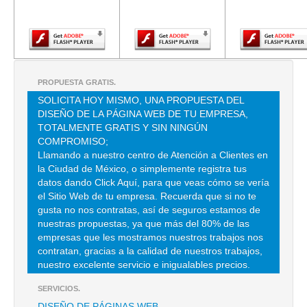
Adobe Flash
Adobe Flash
Adobe Fla
Player.
Player.
Player.
TEL:(55)5529-9376
ADOLFO CARRASCO
CLL MER LAS FLORES S/N 65 , CENTRO
PROPUESTA GRATIS.
TEL:(55)5510-1508
SOLICITA HOY MISMO, UNA PROPUESTA DEL
DISEÑO DE LA PÁGINA WEB DE TU EMPRESA,
TOTALMENTE GRATIS Y SIN NINGÚN
ALDIVAR ROSAS MA DEL CARM
COMPROMISO;
Llamando a nuestro centro de Atención a Clientes en
CLL ABRAHAM OLVERA 105 , CENTRO
la Ciudad de México, o simplemente registra tus
TEL:(55)5491-0303
datos dando Click Aquí, para que veas cómo se vería
el Sitio Web de tu empresa. Recuerda que si no te
gusta no nos contratas, así de seguros estamos de
ALEJANDRA
nuestras propuestas, ya que más del 80% de las
empresas que les mostramos nuestros trabajos nos
MERC MER LA MERCED S/N , MERCED BALBUENA
contratan, gracias a la calidad de nuestros trabajos,
TEL:(55)5542-8823
nuestro excelente servicio e inigualables precios.
SERVICIOS.
ARTE Y DESHIDRATACION
DISEÑO DE PÁGINAS WEB