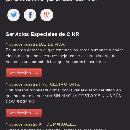
ya que solo ellos son quienes revisan este correo.
ELEGANCIA EN FLORES
CLL MER DE LA MERCED SECCION FLORES PTA 2 S/N , CENTRO
TEL:(55)5542-0928
Servicios Especiales de CINRI
* Conoce nuestra LUZ DE VIDA.
Es un gran derecho el que tenemos los seres humanos a poder
F Y P DE CALIDAD SA DE CV
elegir, o lo que se le conoce mejor como el libre albedrío, de
CLL RIO CHURUBUSCO 59 , PORTALES
hecho es una característica que nos permite ser libres...
TEL:(55)5672-5426
Ver detalles... »
FLORARTE
* Conoce nuestra PROPUESTA GRATIS.
Con nuestra propuesta gratis, podrá ver el diseño del sitio web
CLL TABAQUEROS 28 , CENTRO
que su empresa necesita SIN NINGÚN COSTO Y SIN NINGÚN
TEL:(55)5518-5573
COMPROMISO...
Ver detalles... »
FLORERIA JAZMIN
* Conoce nuestro KIT DE MANUALES.
CLL FLORIDA 61 , MORELOS