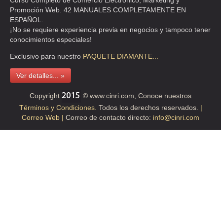
Curso Completo de Comercio Electrónico, Marketing y
TEL:(55)5702-4440
Promoción Web. 42 MANUALES COMPLETAMENTE EN
ESPAÑOL.
¡No se requiere experiencia previa en negocios y tampoco tener
FLORERIA ZENON
conocimientos especiales!
PALACIO DE LAS FLORES S/N 66 , CENTRO
Exclusivo para nuestro
PAQUETE
DIAMANTE...
TEL:(55)5512-6108
Ver detalles... »
FLORES AMADOR VICTORIA DE LOS ANGELES
Copyright
© www.cinri.com, Conoce nuestros
Términos y Condiciones.
Todos los derechos reservados.
|
CLL ESTA O 22 26 S/N 26 , MAZA
Correo Web |
Correo de contacto directo:
info@cinri.com
TEL:(55)5529-6279
FLORICENTRO
AVE VENUSTIANO CARRANZA 116 , CTO. LA CD MEXICO AREA 6
TEL:(55)5542-2253
FLORY PLANT