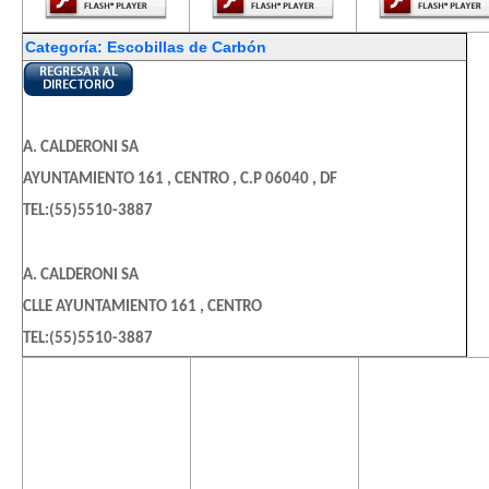
Categoría: Escobillas de Carbón
A. CALDERONI SA
AYUNTAMIENTO 161 , CENTRO , C.P 06040 , DF
TEL:(55)5510-3887
A. CALDERONI SA
CLLE AYUNTAMIENTO 161 , CENTRO
TEL:(55)5510-3887
El contenido de
El contenido de
El contenido
esta página
esta página
esta págin
CALDERONI
requiere una
requiere una
requiere u
CLLE AYUNTAMIENTO 161 , CTO. LA CD MEXICO AREA 4
versión más
versión más
versión m
reciente de
reciente de
reciente d
TEL:(55)5510-8899