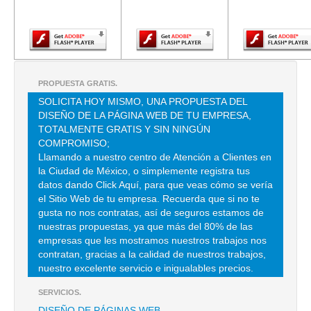
Adobe Flash
Adobe Flash
Adobe Fla
Player.
Player.
Player.
CARBEL DE MEXICO
AVE VALLE DE SANTIAGO 135 , VALLE DE ARAGON 2A SECC
TEL:(55)5710-7949
PROPUESTA GRATIS.
SOLICITA HOY MISMO, UNA PROPUESTA DEL
CARBONO LORENA DE MEXICO
DISEÑO DE LA PÁGINA WEB DE TU EMPRESA,
CIR MEDICOS 55 DES 201 , CIUDAD SATELITE
TOTALMENTE GRATIS Y SIN NINGÚN
COMPROMISO;
TEL:(55)5374-0460
Llamando a nuestro centro de Atención a Clientes en
la Ciudad de México, o simplemente registra tus
datos dando Click Aquí, para que veas cómo se vería
ESCOBILLA IND
el Sitio Web de tu empresa. Recuerda que si no te
CLL PLATA 6 , INDUSTRIAL MORELOS
gusta no nos contratas, así de seguros estamos de
nuestras propuestas, ya que más del 80% de las
TEL:(55)5569-4214
empresas que les mostramos nuestros trabajos nos
contratan, gracias a la calidad de nuestros trabajos,
nuestro excelente servicio e inigualables precios.
ESCOBILLA INDUSTRIAL SA DE CV
CLLE PLATA 6 , FRACC IND MORELOS
SERVICIOS.
DISEÑO DE PÁGINAS WEB