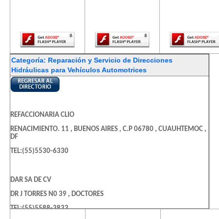
reciente de
reciente de
reciente d
Adobe Flash
Adobe Flash
Adobe Flas
Player.
Player.
Player.
Categoría: Reparación y Servicio de Direcciones
Hidráulicas para Vehículos Automotrices
REFACCIONARIA CLIO
RENACIMIENTO. 11 , BUENOS AIRES , C.P 06780 , CUAUHTEMOC ,
DF
TEL:(55)5530-6330
DAR SA DE CV
DR J TORRES N0 39 , DOCTORES
TEL:(55)5588-3833