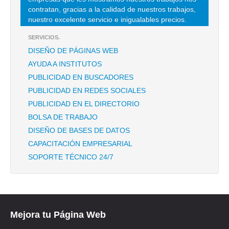
TEL:(55)5531-0442
contratan, gracias a la calidad de nuestros trabajos,
nuestro excelente servicio e inigualables precios.
SUSPENSION Y DIRECCION SA DE CV
SERVICIOS.
DR RAFAEL LUCIO N0 211 , DOCTORES
DISEÑO DE PÁGINAS WEB
TEL:(55)5134-0707
AYUDA A INSTITUTOS
PUBLICIDAD EN BUSCADORES
TRW SISTEMAS DE DIRECCIONES
PUBLICIDAD EN REDES SOCIALES
PUBLICIDAD EN EL DIRECTORIO
AVE HOMERO 1425 1 P5 S/N 1 P5 , POLANCO
BOLSA DE TRABAJO
TEL:(55)5395-2600
DISEÑO DE BASES DE DATOS
CAPACITACIÓN EMPRESARIAL
SOPORTE TÉCNICO 24/7
Mejora tu Página Web