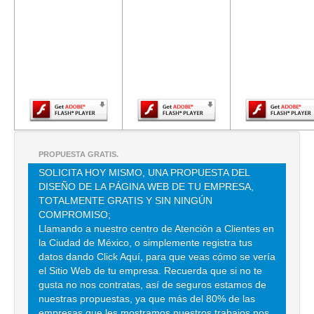
El contenido de
El contenido de
El contenido
esta página
esta página
esta págin
DIRECCIONES HIDRAULICAS TRINO
requiere una
requiere una
requiere u
versión más
versión más
versión m
CLL DOCTOR NEVA 47 , DOCTORES
reciente de
reciente de
reciente d
TEL:(55)5530-4937
Adobe Flash
Adobe Flash
Adobe Fla
Player.
Player.
Player.
EJES IMPULSORES
AVE GUAYMAS 165 , JARDINES DE CASA NUEVA
TEL:(55)5779-5613
PROPUESTA GRATIS.
SOLICITA HOY MISMO, UNA PROPUESTA DEL
DISEÑO DE LA PÁGINA WEB DE TU EMPRESA,
HOLLAND TRADE PROMOTION
TOTALMENTE GRATIS Y SIN NINGÚN
CLL MATEO ALEMAN 3 , AMPL GRANADA
COMPROMISO;
Llamando a nuestro centro de Atención a Clientes en
TEL:(55)5531-0688
la Ciudad de México, o simplemente registra tus
datos dando Click Aquí, para que veas cómo se vería
el Sitio Web de tu empresa. Recuerda que si no te
PROMOCIONES PACIFICO DE MEXICO
gusta no nos contratas, así de seguros estamos de
CLL MATEO ALEMAN 3 A , AMPL GRANADA
nuestras propuestas, ya que más del 80% de las
empresas que les mostramos nuestros trabajos nos