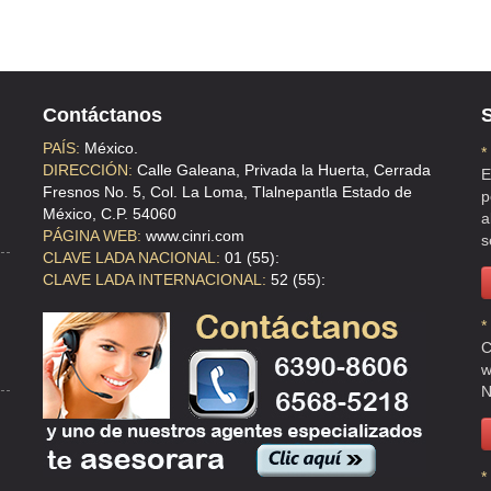
O , DF
Contáctanos
S
PAÍS:
México.
*
DIRECCIÓN:
Calle Galeana, Privada la Huerta, Cerrada
E
Fresnos No. 5, Col. La Loma, Tlalnepantla Estado de
p
México, C.P. 54060
a
PÁGINA WEB:
www.cinri.com
s
CLAVE LADA NACIONAL:
01 (55):
 C.P 07979 , DF
CLAVE LADA INTERNACIONAL:
52 (55):
*
C
w
N
*