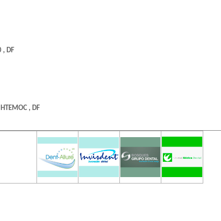
 , DF
UHTEMOC , DF
 versión
r.
 , DF