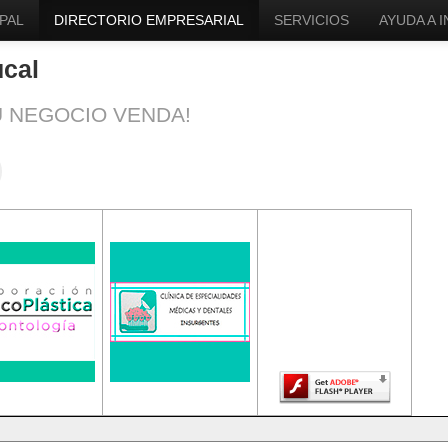
PAL
DIRECTORIO EMPRESARIAL
SERVICIOS
AYUDA A 
ucal
U NEGOCIO VENDA!
El contenido de
esta página
requiere una
versión más
reciente de
Adobe Flash
Player.