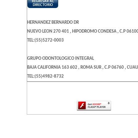
HERNANDEZ BERNARDO DR
NUEVO LEON 270 401 , HIPODROMO CONDESA , C.P 06100
TEL:(55)5272-0003
GRUPO ODONTOLOGICO INTEGRAL
BAJA CALIFORNIA 163 602 , ROMA SUR , C.P 06760 , CUA
TEL:(55)4982-8732
El contenido de esta página requiere una
más reciente de Adobe Flash Playe
CENTRAL DENTAL
NORTE 329 , AGRICOLA PANTITLAN , C.P 08100 , IZTACALCO
TEL:(55)5700-4019
CONSULTORIO DENTAL