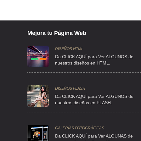
RIO 775 E 1 , INFONAVIT IZTACALCO , C.P 08900 , IZTACALC
TEL:(55)5648-9467
DENTAL CARE INTERLOMAS
Mejora tu Página Web
INTERLOMAS 14 210 , LA HERRADURA , C.P 52760 , MEX
TEL:(55)5291-8625
DISEÑOS HTML
Da CLICK AQUÍ para Ver ALGUNOS de
nuestros diseños en HTML.
CONSULTORIO ODONTOLOGICO INTEGRAL
647 6 , UNIDAD SAN JUAN DE ARAGON 4TA Y 5TA SECCION ,
TEL:(55)5794-2510
DISEÑOS FLASH
Da CLICK AQUÍ para Ver ALGUNOS de
nuestros diseños en FLASH.
ADLER PRZASNYSKI DANIEL DR
AVE EJERCITO NACIONAL 884 , LOS MORALES
TEL:(55)5395-4733
GALERÍAS FOTOGRÁFICAS
Da CLICK AQUÍ para Ver ALGUNAS de
ADRIANA MEDINA CASTRO