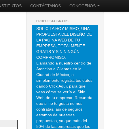
INSTITUTOS
CONTÁCTANOS
CONÓCENOS
PROPUESTA GRATIS.
SOLICITA HOY MISMO, UNA
PROPUESTA DEL DISEÑO DE
LA PÁGINA WEB DE TU
EMPRESA, TOTALMENTE
GRATIS Y SIN NINGÚN
COMPROMISO;
Llamando a nuestro centro de
Atención a Clientes en la
Ciudad de México, o
simplemente registra tus datos
dando Click Aquí, para que
veas cómo se vería el Sitio
Web de tu empresa. Recuerda
que si no te gusta no nos
contratas, así de seguros
estamos de nuestras
propuestas, ya que más del
80% de las empresas que les