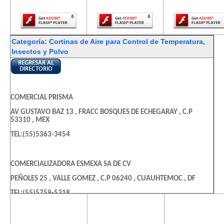
Player.
Player.
Player.
Categoría: Cortinas de Aire para Control de Temperatura,
Insectos y Polvo
COMERCIAL PRISMA
AV GUSTAVO BAZ 13 , FRACC BOSQUES DE ECHEGARAY , C.P
53310 , MEX
TEL:(55)5363-3454
COMERCIALIZADORA ESMEXA SA DE CV
PEÑOLES 25 , VALLE GOMEZ , C.P 06240 , CUAUHTEMOC , DF
TEL:(55)5759-5318
El contenido de
El contenido de
El contenido
esta página
esta página
esta págin
CORTINAS HAWAIANAS