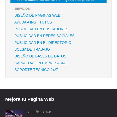
TEL:(55)5363-1763
SERVICIOS.
DISEÑO DE PÁGINAS WEB
COMERCIALIZADORA ESMEXA SA DE CV
AYUDA A INSTITUTOS
CLLE REYNA XOCHITL 3 303 , POPOTLA
PUBLICIDAD EN BUSCADORES
TEL:(55)5759-5318
PUBLICIDAD EN REDES SOCIALES
PUBLICIDAD EN EL DIRECTORIO
CORTINAS Y PANELES
BOLSA DE TRABAJO
CLL EMILIO CARDENAS 62 , TLALNEPANTLA CENTRO INDUSTRIAL
DISEÑO DE BASES DE DATOS
CAPACITACIÓN EMPRESARIAL
TEL:(55)5390-2747
SOPORTE TÉCNICO 24/7
EQUIPOS Y REFACC REFRIG INDUST
CLL 13 38 , PROGRESO NACIONAL
TEL:(55)5369-0376
Mejora tu Página Web
ERISA
DISEÑOS HTML