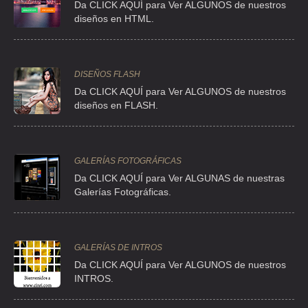
CALLE 13 NO 38-4 , AMPL PROGRESO NACIONA
Da CLICK AQUÍ para Ver ALGUNOS de nuestros
diseños en HTML.
TEL:(55)5389-1419
ERISA
DISEÑOS FLASH
CLL 13 38 , AMP PROGRESO NACIONAL
Da CLICK AQUÍ para Ver ALGUNOS de nuestros
TEL:(55)5391-1492
diseños en FLASH.
INDUSTRIALES EN BALANCEO SA DE CV
GALERÍAS FOTOGRÁFICAS
AV LA PRESA 20 , LA PRESA
Da CLICK AQUÍ para Ver ALGUNAS de nuestras
TEL:(55)5384-8070
Galerías Fotográficas.
GALERÍAS DE INTROS
Da
CLICK AQUÍ para Ver ALGUNOS de nuestros
INTROS.