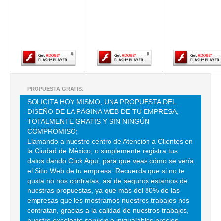
requiere una
requiere una
requiere u
versión más
versión más
versión m
SAN JUAN DE ULLOA 80 , PRADO VALLEJO , C.P 54170 ,
reciente de
reciente de
reciente d
TLALNEPANTLA DE BAZ , MEX
Adobe Flash
Adobe Flash
Adobe Fla
TEL:(55)5367-1303
Player.
Player.
Player.
DISTRIBUIDORA FRAPA SC
DE LA ROQUITA 286 10 , SAN PABLO DE LAS SALINAS , C.P 54930 ,
TULTITLAN , MEX
PROPUESTA GRATIS.
TEL:(55)5897-5788
SOLICITA HOY MISMO, UNA PROPUESTA DEL
DISEÑO DE LA PÁGINA WEB DE TU EMPRESA,
TOTALMENTE GRATIS Y SIN NINGÚN
COMERCIALIZADORA ESMEXA SA DE CV
COMPROMISO;
Llamando a nuestro centro de Atención a Clientes en
REINA XOCHITL 3 303 , POPOTLA , C.P 11400 , MIGUEL HIDALGO ,
la Ciudad de México, o simplemente registra tus
DF
datos dando Click Aquí, para que veas cómo se vería
TEL:(55)1989-6340
el Sitio Web de tu empresa. Recuerda que si no te
gusta no nos contratas, así de seguros estamos de
nuestras propuestas, ya que más del 80% de las
COMERCIAL E INDUSTRIAL PRISMA SA DE CV
empresas que les mostramos nuestros trabajos nos
contratan, gracias a la calidad de nuestros trabajos,
AV GUSTAVO BAZ 13 , FRACC BOSQUES DE ECHEGARAY
nuestro excelente servicio e inigualables precios.