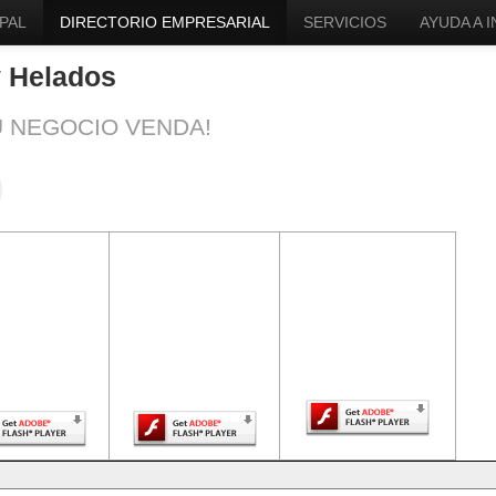
PAL
DIRECTORIO EMPRESARIAL
SERVICIOS
AYUDA A 
y Helados
U NEGOCIO VENDA!
ntenido de
El contenido de
El contenido de
a página
esta página
esta página
uiere una
requiere una
requiere una
sión más
versión más
versión más
ciente de
reciente de
reciente de Adobe
be Flash
Adobe Flash
Flash Player.
Player.
Player.