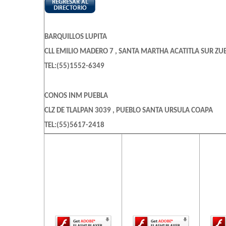
BARQUILLOS LUPITA
CLL EMILIO MADERO 7 , SANTA MARTHA ACATITLA SUR ZU
TEL:(55)1552-6349
CONOS INM PUEBLA
CLZ DE TLALPAN 3039 , PUEBLO SANTA URSULA COAPA
TEL:(55)5617-2418
El contenido de
El contenido de
El c
esta página
esta página
es
LA DE DON JOSE
requiere una
requiere una
req
AVE NEZAHUALCOYOTL 422 LOCAL A , AGUA AZUL
versión más
versión más
ve
reciente de
reciente de
re
TEL:(55)2619-2730
Adobe Flash
Adobe Flash
Ado
Player.
Player.