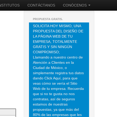
INSTITUTOS
CONTÁCTANOS
CONÓCENOS
PROPUESTA GRATIS.
SOLICITA HOY MISMO, UNA
PROPUESTA DEL DISEÑO DE
LA PÁGINA WEB DE TU
EMPRESA, TOTALMENTE
GRATIS Y SIN NINGÚN
COMPROMISO;
Llamando a nuestro centro de
Atención a Clientes en la
Ciudad de México, o
simplemente registra tus datos
dando Click Aquí, para que
veas cómo se vería el Sitio
Web de tu empresa. Recuerda
que si no te gusta no nos
contratas, así de seguros
estamos de nuestras
propuestas, ya que más del
80% de las empresas que les