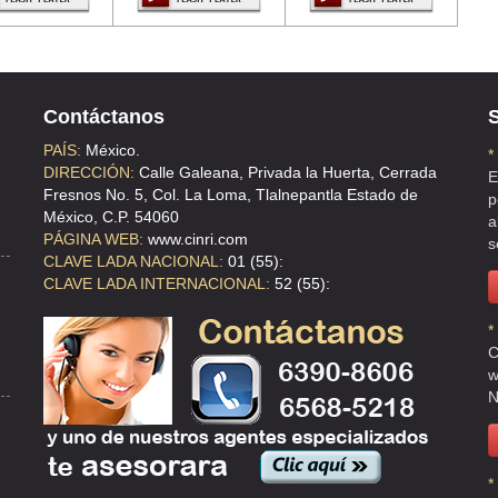
Contáctanos
S
PAÍS:
México.
*
DIRECCIÓN:
Calle Galeana, Privada la Huerta, Cerrada
E
Fresnos No. 5, Col. La Loma, Tlalnepantla Estado de
p
México, C.P. 54060
a
PÁGINA WEB:
www.cinri.com
s
CLAVE LADA NACIONAL:
01 (55):
CLAVE LADA INTERNACIONAL:
52 (55):
*
C
w
N
*