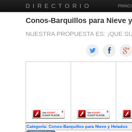
DIRECTORIO
PRINCI
Conos-Barquillos para Nieve 
NUESTRA PROPUESTA ES: ¡QUE S
El contenido de
El contenido de
El co
esta página
esta página
est
requiere una
requiere una
req
versión más
versión más
ver
reciente de
reciente de
re
Adobe Flash
Adobe Flash
Ado
Player.
Player.
Categoría: Conos-Barquillos para Nieve y Helados