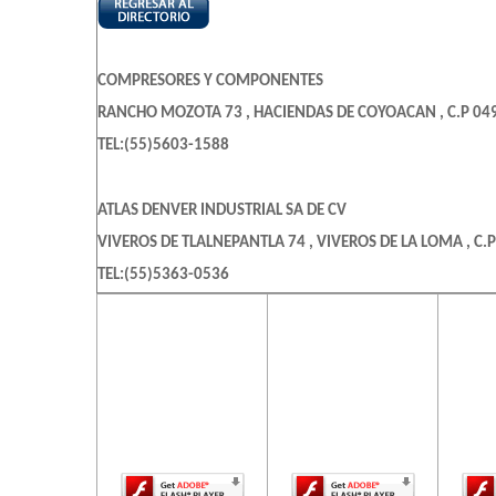
COMPRESORES Y COMPONENTES
RANCHO MOZOTA 73 , HACIENDAS DE COYOACAN , C.P 049
TEL:(55)5603-1588
ATLAS DENVER INDUSTRIAL SA DE CV
VIVEROS DE TLALNEPANTLA 74 , VIVEROS DE LA LOMA , C.P
TEL:(55)5363-0536
El contenido de
El contenido de
El c
esta página
esta página
es
AIRE COMPRIMIDO SERMED
requiere una
requiere una
req
VIA MORELOS 432 LOC-B , SAN PEDRO XALOSTOC , C.P 553
versión más
versión más
ve
reciente de
reciente de
re
TEL:(55)5569-1152
Adobe Flash
Adobe Flash
Ado
Player.
Player.
COMPRESORES M&G