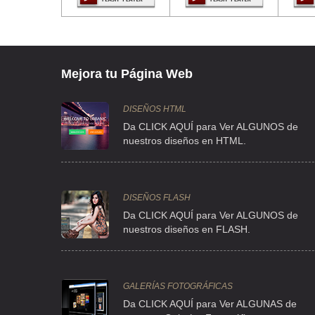
FANAL 36 , PALMAS , C.P 01410 , ALVARO OBREGON , DF
TEL:(55)5680-7948
AIRE COMPRIMIDO SERMED
Mejora tu Página Web
AVE VIA MORELOS 432 LOC-B , SAN PEDRO XALOSTOC
TEL:(55)5569-1152
DISEÑOS HTML
Da CLICK AQUÍ para Ver ALGUNOS de
nuestros diseños en HTML.
ALTA MECANICA EN COMPRESORAS
CLLE LAGO TRASIMENO 126 , ANAHUAC
TEL:(55)5386-3140
DISEÑOS FLASH
Da CLICK AQUÍ para Ver ALGUNOS de
nuestros diseños en FLASH.
ASESORIA Y SERV EN COMPRESORES
CLL MA ENRIQUETA CAMARILLO DE PEREYRA 1 S/N , SANTA
TEL:(55)5541-4529
GALERÍAS FOTOGRÁFICAS
Da CLICK AQUÍ para Ver ALGUNAS de
ATLAS COPCO MEXICANA SA DE CV