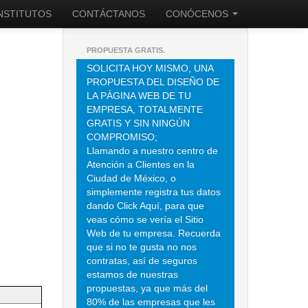
INSTITUTOS
CONTÁCTANOS
CONÓCENOS
PROPUESTA GRATIS.
SOLICITA HOY MISMO, UNA
PROPUESTA DEL DISEÑO DE
LA PÁGINA WEB DE TU
EMPRESA, TOTALMENTE
GRATIS Y SIN NINGÚN
COMPROMISO;
Llamando a nuestro centro de
Atención a Clientes en la
Ciudad de México, o
simplemente registra tus datos
dando Click Aquí, para que
veas cómo se vería el Sitio
Web de tu empresa. Recuerda
que si no te gusta no nos
contratas, así de seguros
estamos de nuestras
propuestas, ya que más del
80% de las empresas que les