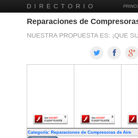
DIRECTORIO
PRINCI
Reparaciones de Compresoras
NUESTRA PROPUESTA ES: ¡QUE S
El contenido de
El contenido de
El co
esta página
esta página
est
requiere una
requiere una
req
versión más
versión más
ver
reciente de
reciente de
re
Adobe Flash
Adobe Flash
Ado
Player.
Player.
Categoría: Reparaciones de Compresoras de Aire