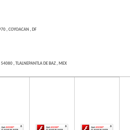
70 , COYOACAN , DF
 54080 , TLALNEPANTLA DE BAZ , MEX
ontenido de
El contenido de
El contenido de
ta página
esta página
esta página
uiere una
requiere una
requiere una
10 , ECATEPEC DE MORELOS , MEX
rsión más
versión más
versión más
ciente de
reciente de
reciente de
be Flash
Adobe Flash
Adobe Flash
Player.
Player.
Player.