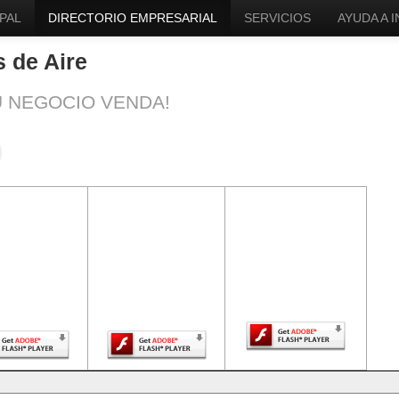
PAL
DIRECTORIO EMPRESARIAL
SERVICIOS
AYUDA A 
 de Aire
U NEGOCIO VENDA!
ntenido de
El contenido de
El contenido de
a página
esta página
esta página
uiere una
requiere una
requiere una
sión más
versión más
versión más
ciente de
reciente de
reciente de Adobe
be Flash
Adobe Flash
Flash Player.
Player.
Player.