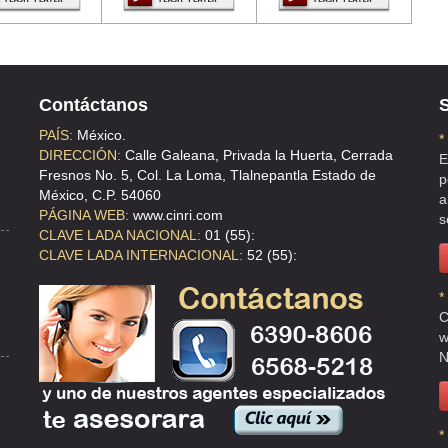
Contáctanos
S
PAÍS:
México.
*
DIRECCIÓN:
Calle Galeana, Privada la Huerta, Cerrada
E
Fresnos No. 5, Col. La Loma, Tlalnepantla Estado de
p
México, C.P. 54060
a
PÁGINA WEB:
www.cinri.com
s
CLAVE LADA NACIONAL:
01 (55):
CLAVE LADA INTERNACIONAL:
52 (55):
*
C
w
N
 MARIA LA RIBERA
*