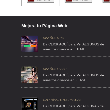
CLLE VENUSTIANO CARRANZA 122 C , CTO. LA CD MEXICO 
TEL:(55)5522-2084
CERERIA LA PURISIMA
Mejora tu Página Web
CALL MESONES 172 , CENTRO
TEL:(55)5542-5492
DISEÑOS HTML
Da CLICK AQUÍ para Ver ALGUNOS de
nuestros diseños en HTML.
LA PURISIMA
REPUBLICA DE COLOMBIA 26 , CTO. LA CD MEXICO AREA 9
TEL:(55)5702-0910
DISEÑOS FLASH
Da CLICK AQUÍ para Ver ALGUNOS de
nuestros diseños en FLASH.
LLANAS MORENO MANUEL
PITAGORAS 621 , PIEDAD NARVARTE
TEL:(55)5536-1952
GALERÍAS FOTOGRÁFICAS
Da CLICK AQUÍ para Ver ALGUNAS de
LLANAS MORENO MANUEL