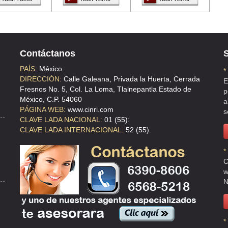
AREA 6
Contáctanos
S
PAÍS:
México.
*
DIRECCIÓN:
Calle Galeana, Privada la Huerta, Cerrada
E
Fresnos No. 5, Col. La Loma, Tlalnepantla Estado de
p
México, C.P. 54060
a
PÁGINA WEB:
www.cinri.com
s
CLAVE LADA NACIONAL:
01 (55):
CLAVE LADA INTERNACIONAL:
52 (55):
*
C
w
N
*