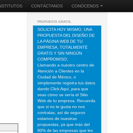
INSTITUTOS
CONTÁCTANOS
CONÓCENOS
PROPUESTA GRATIS.
SOLICITA HOY MISMO, UNA
PROPUESTA DEL DISEÑO DE
LA PÁGINA WEB DE TU
EMPRESA, TOTALMENTE
GRATIS Y SIN NINGÚN
COMPROMISO;
Llamando a nuestro centro de
Atención a Clientes en la
Ciudad de México, o
simplemente registra tus datos
dando Click Aquí, para que
veas cómo se vería el Sitio
Web de tu empresa. Recuerda
que si no te gusta no nos
contratas, así de seguros
estamos de nuestras
propuestas, ya que más del
80% de las empresas que les