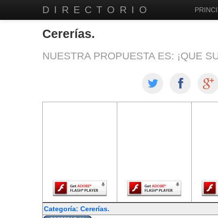
DIRECTORIO
PRINCI
Cererías.
NUESTRA PROPUESTA ES: ¡QUE S
El contenido de
El contenido de
El co
esta página
esta página
est
requiere una
requiere una
req
versión más
versión más
ver
reciente de
reciente de
re
Adobe Flash
Adobe Flash
Ado
Player.
Player.
Categoría: Cererías.