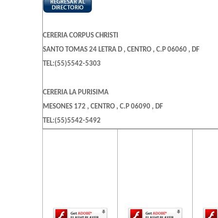
CERERIA CORPUS CHRISTI
SANTO TOMAS 24 LETRA D , CENTRO , C.P 06060 , DF
TEL:(55)5542-5303
CERERIA LA PURISIMA
MESONES 172 , CENTRO , C.P 06090 , DF
TEL:(55)5542-5492
El contenido de
El contenido de
El c
esta página
esta página
es
CERERIA CORPUS CHRISTI
requiere una
requiere una
req
CLL SANTO TOMAS 24 LETRA D , CENTRO
versión más
versión más
ve
reciente de
reciente de
re
TEL:(55)5542-5303
Adobe Flash
Adobe Flash
Ado
Player.
Player.
CERERIA DE JESUS