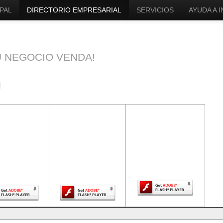
PAL
DIRECTORIO EMPRESARIAL
SERVICIOS
AYUDA A 
U NEGOCIO VENDA!
ntenido de
El contenido de
El contenido de
a página
esta página
esta página
uiere una
requiere una
requiere una
sión más
versión más
versión más
ciente de
reciente de
reciente de Adobe
be Flash
Adobe Flash
Flash Player.
Player.
Player.