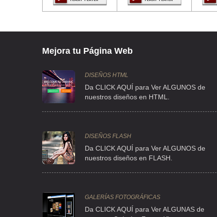
ACULCO 97 , LA LOMA TLALNEPANTLA , C.P 54070 , MEX
TEL:(55)5077-3176
ALTTRA SA DE CV
Mejora tu Página Web
FRANCISCO I MADERO 140 , SAN ESTEBAN , C.P 53350 , M
TEL:(55)5359-5588
DISEÑOS HTML
Da CLICK AQUÍ para Ver ALGUNOS de
nuestros diseños en HTML.
CERCAS Y MALLAS MEXICO
TLAXCALA 38 8 , ROMA SUR , C.P 06760 , CUAUHTEMOC , 
TEL:(55)5264-3834
DISEÑOS FLASH
Da CLICK AQUÍ para Ver ALGUNOS de
nuestros diseños en FLASH.
CERCO MALLA
AV 539 77 , SAN JUAN DE ARAGON , C.P 07920 , GUSTAVO
TEL:(55)5771-1647
GALERÍAS FOTOGRÁFICAS
Da CLICK AQUÍ para Ver ALGUNAS de
CICLO MALLA DE MEXICO