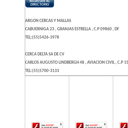
ARGON CERCAS Y MALLAS
CABUERNIGA 23 , GRANJAS ESTRELLA , C.P 09860 , DF
TEL:(55)5426-3978
CERCA DELTA SA DE CV
CARLOS AUGUSTO LINDBERGH 48 , AVIACION CIVIL , C.P 15
TEL:(55)5700-3133
El contenido de
El contenido de
El c
esta página
esta página
es
ALAMBRADOS CERCAS CENTURY
requiere una
requiere una
req
OTUMBA 3-C , REY NEZA , C.P 57809 , LOS REYES , DF
versión más
versión más
ve
reciente de
reciente de
re
TEL:(55)5857-1455
Adobe Flash
Adobe Flash
Ado
Player.
Player.
ALAMBRADOS Y CERCAS SABAG