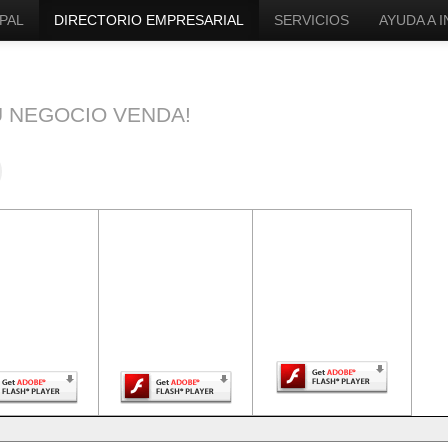
PAL
DIRECTORIO EMPRESARIAL
SERVICIOS
AYUDA A 
U NEGOCIO VENDA!
ntenido de
El contenido de
El contenido de
a página
esta página
esta página
uiere una
requiere una
requiere una
sión más
versión más
versión más
ciente de
reciente de
reciente de Adobe
be Flash
Adobe Flash
Flash Player.
Player.
Player.