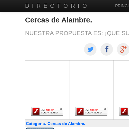
DIRECTORIO
PRINCI
Cercas de Alambre.
NUESTRA PROPUESTA ES: ¡QUE S
El contenido de
El contenido de
El co
esta página
esta página
est
requiere una
requiere una
req
versión más
versión más
ver
reciente de
reciente de
re
Adobe Flash
Adobe Flash
Ado
Player.
Player.
Categoría: Cercas de Alambre.