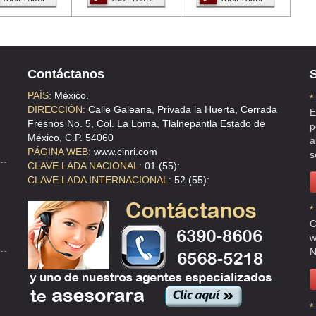
Contáctanos
S
EXICO , MEX
PAÍS:
México.
*
DIRECCIÓN:
Calle Galeana, Privada la Huerta, Cerrada
E
Fresnos No. 5, Col. La Loma, Tlalnepantla Estado de
p
México, C.P. 54060
a
PÁGINA WEB:
www.cinri.com
s
CLAVE LADA NACIONAL:
01 (55):
DF
CLAVE LADA INTERNACIONAL:
52 (55):
*
C
w
N
 A MADERO , DF
*