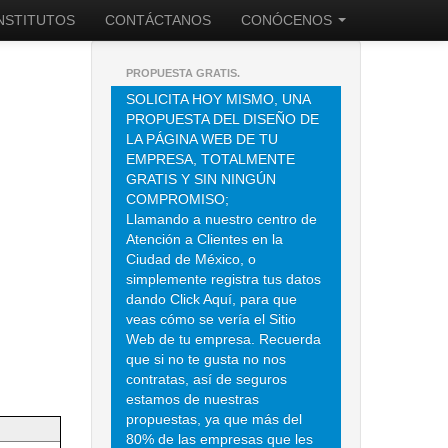
INSTITUTOS
CONTÁCTANOS
CONÓCENOS
PROPUESTA GRATIS.
SOLICITA HOY MISMO, UNA
PROPUESTA DEL DISEÑO DE
LA PÁGINA WEB DE TU
EMPRESA, TOTALMENTE
GRATIS Y SIN NINGÚN
COMPROMISO;
Llamando a nuestro centro de
Atención a Clientes en la
Ciudad de México, o
simplemente registra tus datos
dando Click Aquí, para que
veas cómo se vería el Sitio
Web de tu empresa. Recuerda
que si no te gusta no nos
contratas, así de seguros
estamos de nuestras
propuestas, ya que más del
80% de las empresas que les