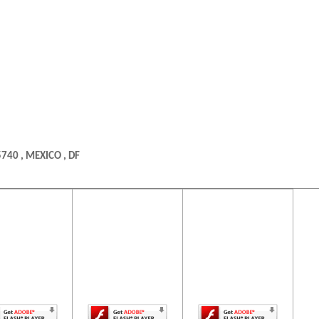
740 , MEXICO , DF
ontenido de
El contenido de
El contenido de
ta página
esta página
esta página
uiere una
requiere una
requiere una
rsión más
versión más
versión más
ciente de
reciente de
reciente de
be Flash
Adobe Flash
Adobe Flash
Player.
Player.
Player.