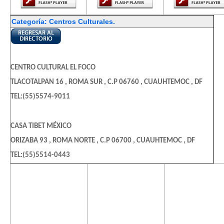
Categoría: Centros Culturales.
CENTRO CULTURAL EL FOCO
TLACOTALPAN 16 , ROMA SUR , C.P 06760 , CUAUHTEMOC , DF
TEL:(55)5574-9011
CASA TIBET MÉXICO
ORIZABA 93 , ROMA NORTE , C.P 06700 , CUAUHTEMOC , DF
TEL:(55)5514-0443
El contenido de
El contenido de
El contenido
esta página
esta página
esta págin
CENTRO CULTURAL DE YOGA PRABHUPADA
requiere una
requiere una
requiere u
ALLENDE 33 , CENTRO , C.P 06010 , DF
versión más
versión más
versión m
reciente de
reciente de
reciente d
TEL:(55)5529-7563