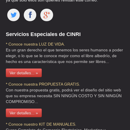
ya que solo ellos son quienes revisan este correo.
CALACOAYA CTO CULTURAL AC
CLL REAL DE CALACOAYA 17 , JACARANDAS
TEL:(55)5361-1780
Servicios Especiales de CINRI
CAMPAMENTO LADRAGA
* Conoce nuestra LUZ DE VIDA.
CLLE YUCATAN S/N , LA CONCEPCION TLACOAPA BA
Es un gran derecho el que tenemos los seres humanos a poder
TEL:(55)5555-9837
elegir, o lo que se le conoce mejor como el libre albedrío, de
hecho es una característica que nos permite ser libres...
CANTINI TERZANI AC
Ver detalles... »
CLL REVILLAGIGEDO 44 , CENTRO
* Conoce nuestra PROPUESTA GRATIS.
TEL:(55)5512-6986
Con nuestra propuesta gratis, podrá ver el diseño del sitio web
que su empresa necesita SIN NINGÚN COSTO Y SIN NINGÚN
COMPROMISO...
CASA DE CULTURA DIEGO RIVERA
AVE AV LA TURBA S-N S/N , DEL MAR
Ver detalles... »
TEL:(55)5845-5098
* Conoce nuestro KIT DE MANUALES.