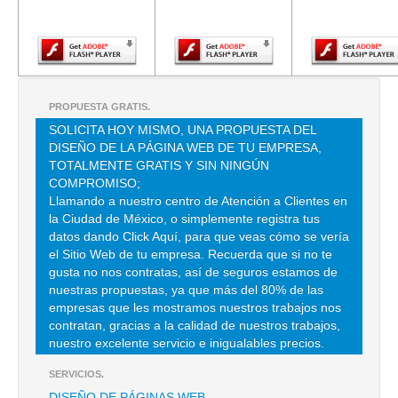
Adobe Flash
Adobe Flash
Adobe Fla
Player.
Player.
Player.
ACTIVIDADES DE ALTA CULTURA EN MEXICO
CLL LOMA DE VISTA HERMOSA 221 , VISTA HERMOSA
TEL:(55)5570-4225
PROPUESTA GRATIS.
SOLICITA HOY MISMO, UNA PROPUESTA DEL
ACTIVIDADES DE ALTA CULTURA EN MEXICO
DISEÑO DE LA PÁGINA WEB DE TU EMPRESA,
CLL LOMA DE VISTA HERMOSA 221 , LOMAS DE VISTA HERMOSA
TOTALMENTE GRATIS Y SIN NINGÚN
COMPROMISO;
TEL:(55)5259-3465
Llamando a nuestro centro de Atención a Clientes en
la Ciudad de México, o simplemente registra tus
datos dando Click Aquí, para que veas cómo se vería
ADMINISTRACION TRIBUTARIA TAXQUENA
el Sitio Web de tu empresa. Recuerda que si no te
AVE CANAL DE MIRAMONTES S/N , COUNTRY CLUB
gusta no nos contratas, así de seguros estamos de
nuestras propuestas, ya que más del 80% de las
TEL:(55)5689-5965
empresas que les mostramos nuestros trabajos nos
contratan, gracias a la calidad de nuestros trabajos,
nuestro excelente servicio e inigualables precios.
ASESORES PROFESIONALES EN PROTECCION CIVIL.
CLLE AGUSTIN OLACHEA AVILES 156 , ADOLFO LOPEZ MATEOS
SERVICIOS.
DISEÑO DE PÁGINAS WEB