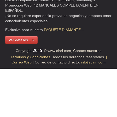
Curso Completo de Comercio Electrónico, Marketing y
Promoción Web. 42 MANUALES COMPLETAMENTE EN
CASA DE CULTURA FRIDA KAHLO
ESPAÑOL.
AVE PASEO NUEVO S-N S/N , OJO DE AGUA
¡No se requiere experiencia previa en negocios y tampoco tener
conocimientos especiales!
TEL:(55)5866-0676
Exclusivo para nuestro
PAQUETE
DIAMANTE...
CASA DE LA CULTURA DE TLALPAN
Ver detalles... »
CAM STA TERESA S/N , PARQUE DEL PEDREGAL
Copyright
© www.cinri.com, Conoce nuestros
TEL:(55)5606-3839
Términos y Condiciones.
Todos los derechos reservados.
|
Correo Web |
Correo de contacto directo:
info@cinri.com
CASA DE LA CULTURA JOSE MARTI
AV JOYA S-N , VICTORIA NUEVA SECCION
TEL:(55)5750-3231
CASA JAIME SABINES
AVE REVOLUCION 1747 , SAN ANGEL
TEL:(55)5550-3134