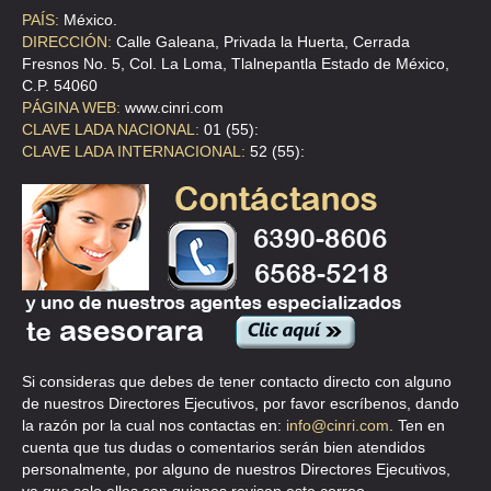
CLL LONDRES 6 , JUAREZ
PAÍS:
México.
DIRECCIÓN:
Calle Galeana, Privada la Huerta, Cerrada
TEL:(55)5535-6291
Fresnos No. 5, Col. La Loma, Tlalnepantla Estado de México,
C.P. 54060
PÁGINA WEB:
www.cinri.com
CALACOAYA CENTRO CULTURAL AC
CLAVE LADA NACIONAL:
01 (55):
CAMINO REAL DE CALACOAYA 17 , CALACOAYA
CLAVE LADA INTERNACIONAL:
52 (55):
TEL:(55)5361-0054
CALACOAYA CENTRO CULTURAL AC
CLL REAL DE CALACOAYA 17 , LA CAÑADA
TEL:(55)5362-6453
CALACOAYA CENTRO CULTURAL AC
Si consideras que debes de tener contacto directo con alguno
REAL DE CALACOAYA 17 , LA CANADA
de nuestros Directores Ejecutivos, por favor escríbenos, dando
la razón por la cual nos contactas en:
info@cinri.com
. Ten en
TEL:(55)5365-4714
cuenta que tus dudas o comentarios serán bien atendidos
personalmente, por alguno de nuestros Directores Ejecutivos,