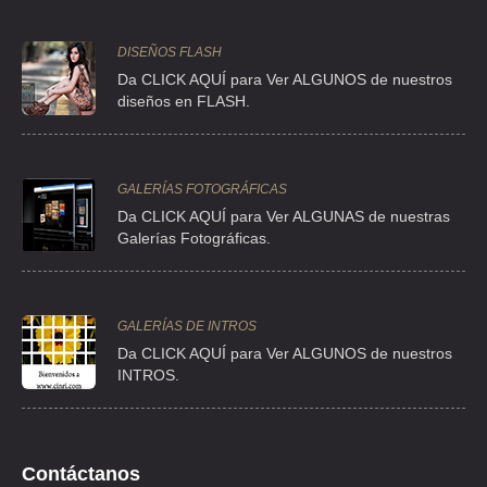
CENTRO COMERCIAL LONDRES
CERO SANCHEZ RUBIO OSCAR OTE 254A 183 , SANTA MARIA
DISEÑOS FLASH
AZTAHUACAN AMPLIACION
Da CLICK AQUÍ para Ver ALGUNOS de nuestros
TEL:(55)5625-1414
diseños en FLASH.
CENTRO COMERCIAL OLIMPIS
GALERÍAS FOTOGRÁFICAS
CLL GUSTAVO BAZ PRADA S/N , TLALNEPANTLA CENTRO INDUS
Da CLICK AQUÍ para Ver ALGUNAS de nuestras
TEL:(55)5390-1583
Galerías Fotográficas.
CENTRO COMERCIAL PATIO PEDREGAL
AVE RUTA DE LA AMISTAD 5270 S/N , PEDREGAL DE CARRASCO
GALERÍAS DE INTROS
TEL:(55)5666-2758
Da
CLICK AQUÍ para Ver ALGUNOS de nuestros
INTROS.
CENTRO COMERCIAL PED STA TERESA
AVE RUTA DE LA AMISTAD 4020 S/N , JARDINES DEL PEDREGAL DE
SAN ANGEL
Contáctanos