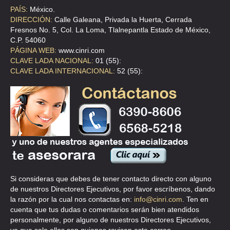
TEL:(55)5568-3142
PAÍS:
México.
DIRECCIÓN:
Calle Galeana, Privada la Huerta, Cerrada
Fresnos No. 5, Col. La Loma, Tlalnepantla Estado de México,
CENTRO COMERCIAL PERICENTRO
C.P. 54060
BLV MANUEL AVILA CAMACHO 681 2 , PERIODISTA
PÁGINA WEB:
www.cinri.com
CLAVE LADA NACIONAL:
01 (55):
TEL:(55)5580-0104
CLAVE LADA INTERNACIONAL:
52 (55):
CENTRO COMERCIAL PLAZA INN
AVE INSURGENTES SUR 1971 , GUADALUPE INN
TEL:(55)5663-2759
CENTRO COMERCIAL TRICO SAN JERONIMO SA DE CV
CLL CASTAÑEDA 1 , MIXCOAC
Si consideras que debes de tener contacto directo con alguno
TEL:(55)5598-2200
de nuestros Directores Ejecutivos, por favor escríbenos, dando
la razón por la cual nos contactas en:
info@cinri.com
. Ten en
cuenta que tus dudas o comentarios serán bien atendidos
CENTRO COMERCIALTORRES LINDAVISTA
personalmente, por alguno de nuestros Directores Ejecutivos,
PARA BORRAR O S S/N , COL NUEVA VALLEJO