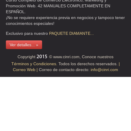
Curso Completo de Comercio Electrónico, Marketing y
Promoción Web. 42 MANUALES COMPLETAMENTE EN
VASCO DE QUIROGA 3800 , PUEBLO SANTA FE
ESPAÑOL.
TEL:(55)2167-4184
¡No se requiere experiencia previa en negocios y tampoco tener
conocimientos especiales!
EL PALACIO DE HIERRO
Exclusivo para nuestro
PAQUETE
DIAMANTE...
AVE COYOACAN 2000 413 , PUEBLO XOCO
Ver detalles... »
TEL:(55)5601-6452
Copyright
© www.cinri.com, Conoce nuestros
Términos y Condiciones.
Todos los derechos reservados.
|
GALERIAS CHALCO DE
Correo Web |
Correo de contacto directo:
info@cinri.com
CLL BOSQUES DE DURAZNOS 61 1 , BOSQUES DE LAS LOMAS
TEL:(55)5251-8575
GRUPO SANBORNS SA DE CV
AVE SAN FERNANDO 649 , PENA POBRE
TEL:(55)5666-3347