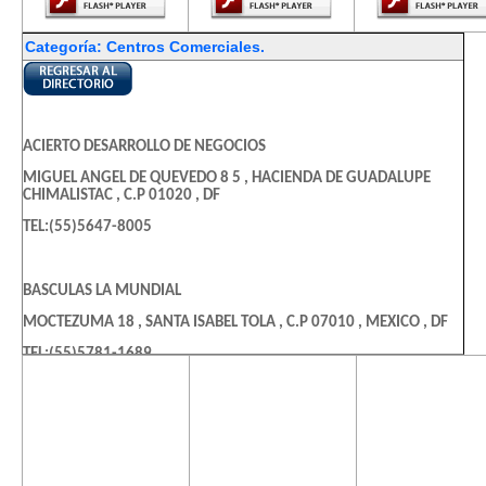
Categoría: Centros Comerciales.
ACIERTO DESARROLLO DE NEGOCIOS
MIGUEL ANGEL DE QUEVEDO 8 5 , HACIENDA DE GUADALUPE
CHIMALISTAC , C.P 01020 , DF
TEL:(55)5647-8005
BASCULAS LA MUNDIAL
MOCTEZUMA 18 , SANTA ISABEL TOLA , C.P 07010 , MEXICO , DF
TEL:(55)5781-1689
El contenido de
El contenido de
El contenido
esta página
esta página
esta págin
JOHNY MEMORY SA DE CV
requiere una
requiere una
requiere u
versión más
versión más
versión m
REP DEL SALVADOR 12 , CENTRO , C.P 06000 , DF
reciente de
reciente de
reciente d
TEL:(55)5512-4985