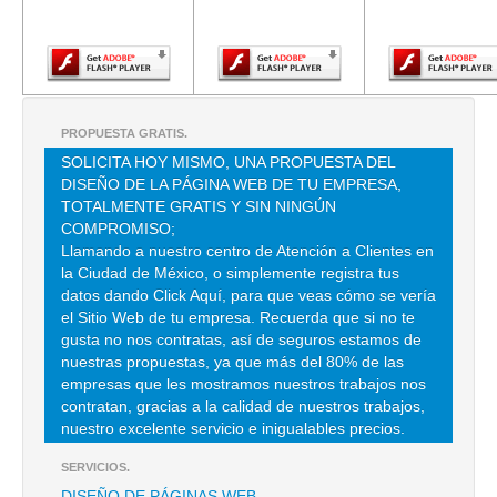
Adobe Flash
Adobe Flash
Adobe Fla
Player.
Player.
Player.
LLANTERA RICARSA
NORTE 15 5004 , MAGDALENA DE LAS SALINAS , C.P 07760 ,
GUSTAVO A MADERO , DF
PROPUESTA GRATIS.
TEL:(55)3538-1510
SOLICITA HOY MISMO, UNA PROPUESTA DEL
DISEÑO DE LA PÁGINA WEB DE TU EMPRESA,
TOTALMENTE GRATIS Y SIN NINGÚN
VIBRA COMERCIAL
COMPROMISO;
TAMAULIPAS 55 , CONDESA , C.P 06140 , CUAUHTEMOC , DF
Llamando a nuestro centro de Atención a Clientes en
la Ciudad de México, o simplemente registra tus
TEL:(55)5256-0422
datos dando Click Aquí, para que veas cómo se vería
el Sitio Web de tu empresa. Recuerda que si no te
BEBASSAT TOBIAS ANETTE
gusta no nos contratas, así de seguros estamos de
nuestras propuestas, ya que más del 80% de las
AVE JOSE MA CASTORENA 425 58 , CUAJIMALPA
empresas que les mostramos nuestros trabajos nos
TEL:(55)2163-4550
contratan, gracias a la calidad de nuestros trabajos,
nuestro excelente servicio e inigualables precios.
SERVICIOS.
BELTONE DE MEXICO
DISEÑO DE PÁGINAS WEB