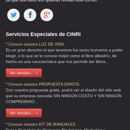
ya que solo ellos son quienes revisan este correo.
TEL:(55)5752-7321
COMERCIAL CHAHUE
Servicios Especiales de CINRI
CLL JULIO VERNE 42 , POLANCO CHAPULTEPEC
TEL:(55)5281-4088
* Conoce nuestra LUZ DE VIDA.
Es un gran derecho el que tenemos los seres humanos a poder
elegir, o lo que se le conoce mejor como el libre albedrío, de
COMERCIAL MEXICANA
hecho es una característica que nos permite ser libres...
AVE MAGNOCENTRO LT 1 MZ 2 , SAN FERNANDO HUIXQUILUCAN
Ver detalles... »
TEL:(55)5291-9914
* Conoce nuestra PROPUESTA GRATIS.
Con nuestra propuesta gratis, podrá ver el diseño del sitio web
EL PALACIO DE HIERRO
que su empresa necesita SIN NINGÚN COSTO Y SIN NINGÚN
COMPROMISO...
VASCO DE QUIROGA 3800 , PUEBLO SANTA FE
TEL:(55)2167-4183
Ver detalles... »
* Conoce nuestro KIT DE MANUALES.
EL PALACIO DE HIERRO