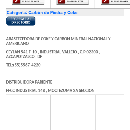
Categoría: Carbón de Piedra y Coke.
ABASTECEDORA DE COKE Y CARBON MINERAL NACIONAL Y
AMERICANO
CEYLAN 541 F-10 , INDUSTRIAL VALLEJO , C.P 02300 ,
AZCAPOTZALCO , DF
TEL:(55)5567-4220
DISTRIBUIDORA PARIENTE
FFCC INDUSTRIAL 148 , MOCTEZUMA 2A SECCION
TEL:(55)5762-9075
El contenido de
El contenido de
El contenido
esta página
esta página
esta págin
requiere una
requiere una
requiere u
DSITRIBUIDORA PARIENTE
versión más
versión más
versión m
reciente de
reciente de
reciente d
FFCC INDUSTRIAL 148 , MOCTEZUMA 2A SECCION