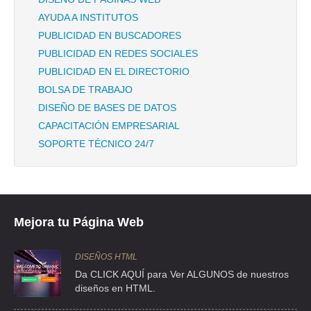
AYUDA A INSTITUTOS
PUBLICIDAD EN BUSCADORES
PUBLICIDAD EN REDES SOCIALES
PUBLICIDAD EN EL DIRECTORIO
BOLSA DE TRABAJO
DISEÑO DE BASES DE DATOS
CAPACITACIÓN EMPRESARIAL
SOPORTE TÉCNICO 24/7
Mejora tu Página Web
DISEÑOS HTML
Da CLICK AQUÍ para Ver ALGUNOS de nuestros
diseños en HTML.