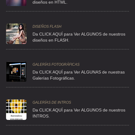
diseños en HTML.
TEL:(55)5754-5651
TRANSPORTES AYALA COLIN SA DE CV
DISEÑOS FLASH
Da CLICK AQUÍ para Ver ALGUNOS de nuestros
AVE JOSE MA MORELOS Y PAVON 10 , IGUEL HIDALGO UNIDAD
HABI
diseños en FLASH.
TEL:(55)5749-4050
GALERÍAS FOTOGRÁFICAS
TRANSPORTES ENMARK SA DE CV
Da CLICK AQUÍ para Ver ALGUNAS de nuestras
CLLE OCEANO DE LAS TEMPESTADES S/N , SELENE
Galerías Fotográficas.
TEL:(55)5841-2722
TRANSPORTES ENMARK SA DE CV
GALERÍAS DE INTROS
CLLE CRATER PLATON , SELENE
Da
CLICK AQUÍ para Ver ALGUNOS de nuestros
INTROS.
TEL:(55)5866-0807