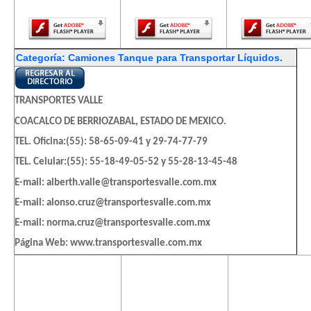
Player.
Player.
Player.
Categoría: Camiones Tanque para Transportar Líquidos.
TRANSPORTES VALLE
COACALCO DE BERRIOZABAL, ESTADO DE MEXICO.
TEL. Oficina:(55): 58-65-09-41 y 29-74-77-79
TEL. Celular:(55): 55-18-49-05-52 y 55-28-13-45-48
E-mail: alberth.valle@transportesvalle.com.mx
E-mail: alonso.cruz@transportesvalle.com.mx
E-mail: norma.cruz@transportesvalle.com.mx
Página Web: www.transportesvalle.com.mx
El contenido de
El contenido de
El contenido
esta página
esta página
esta págin
TRANSPORTES GALY
requiere una
requiere una
requiere u
AQUILES SERDAN 745 , SAN RAFAEL , C.P 02010 , AZCAPOTZALCO ,