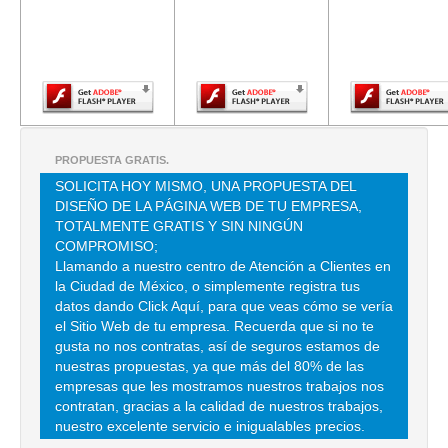
versión más
versión más
versión m
DF
reciente de
reciente de
reciente d
TEL:(55)2146-3829
Adobe Flash
Adobe Flash
Adobe Fla
Player.
Player.
Player.
AUTO TANQUES NACIONALES SA DE CV
CENTRAL 47 , NUEVA INDUSTRIAL VALLEJO , C.P 07700 , GUSTAVO
A MADERO , DF
PROPUESTA GRATIS.
TEL:(55)5754-5672
SOLICITA HOY MISMO, UNA PROPUESTA DEL
DISEÑO DE LA PÁGINA WEB DE TU EMPRESA,
TOTALMENTE GRATIS Y SIN NINGÚN
SANTALOAYA CORTES
COMPROMISO;
NORTEÑAS 86 , BENITO JUAREZ , C.P 57000 , NEZAHUALCOYOTL ,
Llamando a nuestro centro de Atención a Clientes en
MEX
la Ciudad de México, o simplemente registra tus
TEL:(55)5731-2900
datos dando Click Aquí, para que veas cómo se vería
el Sitio Web de tu empresa. Recuerda que si no te
gusta no nos contratas, así de seguros estamos de
FLETERA CONTINENTAL PARA LIQUIDOS SA DE CV
nuestras propuestas, ya que más del 80% de las
empresas que les mostramos nuestros trabajos nos
RANCHO SANTA TECLA S/N , FORTIN DE LAS FLORES , C.P 94470 ,
contratan, gracias a la calidad de nuestros trabajos,
CORDOBA , VER
nuestro excelente servicio e inigualables precios.
TEL:(271)716-0883