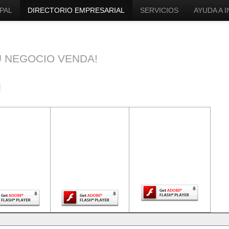
PAL
DIRECTORIO EMPRESARIAL
SERVICIOS
AYUDA A 
U NEGOCIO VENDA!
ntenido de
El contenido de
El contenido de
a página
esta página
esta página
uiere una
requiere una
requiere una
sión más
versión más
versión más
ciente de
reciente de
reciente de Adobe
be Flash
Adobe Flash
Flash Player.
Player.
Player.