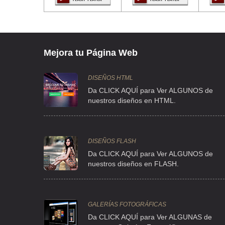
CAJAS PLEGADIZAS FUNCIONALES S DE RL
CLLE LUCAS LASSAGA 274 , TRANSITO
TEL:(55)5741-1720
Mejora tu Página Web
CAJAS PLEGADIZAS Y EMPAQUES
CLL QUETZALCOATL S/N , SANTA ISABEL TOLA
DISEÑOS HTML
Da CLICK AQUÍ para Ver ALGUNOS de
TEL:(55)5750-2332
nuestros diseños en HTML.
CAJAS Y EMPAQUES PLEGADIZOS
PRIMAVERA 13 , SANTA MARIA AZTAHUACAN
DISEÑOS FLASH
TEL:(55)5693-8877
Da CLICK AQUÍ para Ver ALGUNOS de
nuestros diseños en FLASH.
CARTO EMPAQUES PINGUINOS SA DE CV
CAFETAL 515-A S/N , GRANJAS MEXICO
GALERÍAS FOTOGRÁFICAS
TEL:(55)5657-6676
Da CLICK AQUÍ para Ver ALGUNAS de