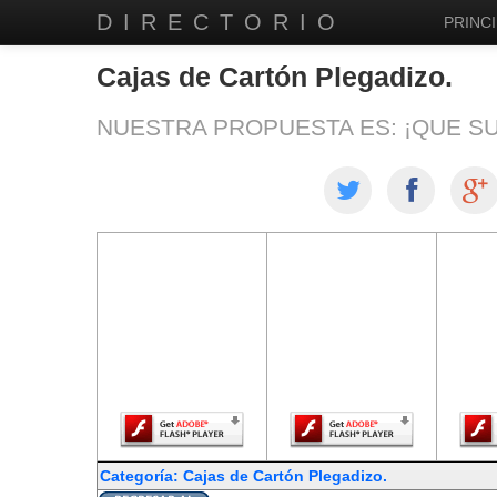
DIRECTORIO
PRINCI
Cajas de Cartón Plegadizo.
NUESTRA PROPUESTA ES: ¡QUE S
El contenido de
El contenido de
El co
esta página
esta página
est
requiere una
requiere una
req
versión más
versión más
ver
reciente de
reciente de
re
Adobe Flash
Adobe Flash
Ado
Player.
Player.
Categoría: Cajas de Cartón Plegadizo.