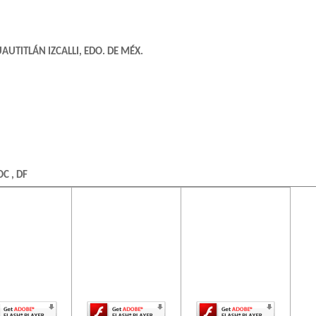
AUTITLÁN IZCALLI, EDO. DE MÉX.
C , DF
ontenido de
El contenido de
El contenido de
ta página
esta página
esta página
uiere una
requiere una
requiere una
rsión más
versión más
versión más
ciente de
reciente de
reciente de
BENITO JUAREZ , DF
be Flash
Adobe Flash
Adobe Flash
Player.
Player.
Player.