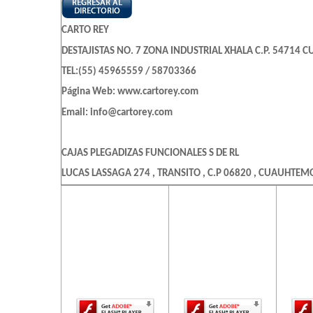
CARTO REY
DESTAJISTAS NO. 7 ZONA INDUSTRIAL XHALA C.P. 54714 CU
TEL:(55) 45965559 / 58703366
Página Web: www.cartorey.com
Email: info@cartorey.com
CAJAS PLEGADIZAS FUNCIONALES S DE RL
LUCAS LASSAGA 274 , TRANSITO , C.P 06820 , CUAUHTEMO
TEL:(55)5741-1720
El contenido de
El contenido de
El c
esta página
esta página
es
requiere una
requiere una
req
DIGITAL HISPANO, S. A. DE C. V.
versión más
versión más
ve
reciente de
reciente de
re
AVENIDA DOS 23 , SAN PEDRO DE LOS PINOS , C.P 03800 , 
Adobe Flash
Adobe Flash
Ado
TEL:(55)5273-6575
Player.
Player.