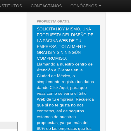
INSTITUTOS
CONTÁCTANOS
CONÓCENOS
PROPUESTA GRATIS.
SOLICITA HOY MISMO, UNA
PROPUESTA DEL DISEÑO DE
LA PÁGINA WEB DE TU
EMPRESA, TOTALMENTE
GRATIS Y SIN NINGÚN
COMPROMISO;
Llamando a nuestro centro de
Atención a Clientes en la
Ciudad de México, o
simplemente registra tus datos
dando Click Aquí, para que
veas cómo se vería el Sitio
Web de tu empresa. Recuerda
que si no te gusta no nos
contratas, así de seguros
estamos de nuestras
propuestas, ya que más del
80% de las empresas que les