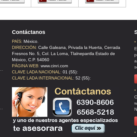
Contáctanos
S
PAÍS:
México.
*
DIRECCIÓN:
Calle Galeana, Privada la Huerta, Cerrada
E
Fresnos No. 5, Col. La Loma, Tlalnepantla Estado de
p
México, C.P. 54060
a
PÁGINA WEB:
www.cinri.com
s
CLAVE LADA NACIONAL:
01 (55):
CLAVE LADA INTERNACIONAL:
52 (55):
*
C
w
N
*