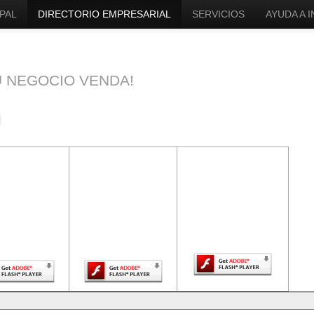
PAL
DIRECTORIO EMPRESARIAL
SERVICIOS
AYUDA A 
U NEGOCIO VENDA!
ntenido de
El contenido de
El contenido de
a página
esta página
esta página
uiere una
requiere una
requiere una
sión más
versión más
versión más
ciente de
reciente de
reciente de Adobe
be Flash
Adobe Flash
Flash Player.
Player.
Player.