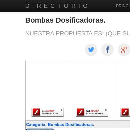
DIRECTORIO
PRINCI
Bombas Dosificadoras.
NUESTRA PROPUESTA ES: ¡QUE S
El contenido de
El contenido de
El co
esta página
esta página
est
requiere una
requiere una
req
versión más
versión más
ver
reciente de
reciente de
re
Adobe Flash
Adobe Flash
Ado
Player.
Player.
Categoría: Bombas Dosificadoras.