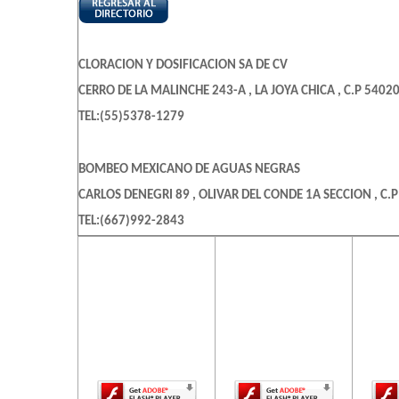
CLORACION Y DOSIFICACION SA DE CV
CERRO DE LA MALINCHE 243-A , LA JOYA CHICA , C.P 54020
TEL:(55)5378-1279
BOMBEO MEXICANO DE AGUAS NEGRAS
CARLOS DENEGRI 89 , OLIVAR DEL CONDE 1A SECCION , C.
TEL:(667)992-2843
El contenido de
El contenido de
El c
esta página
esta página
es
DOSIFICACION DE FLUIDOS SA DE CV
requiere una
requiere una
req
SUR 126 126 , AMERICA , C.P 11820 , MIGUEL HIDALGO , D
versión más
versión más
ve
reciente de
reciente de
re
TEL:(55)5272-6384
Adobe Flash
Adobe Flash
Ado
Player.
Player.
ABURTO ROSETE Y ASOCIADOS