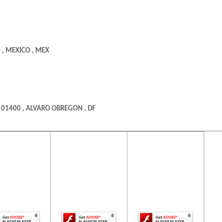
 , MEXICO , MEX
P 01400 , ALVARO OBREGON , DF
ontenido de
El contenido de
El contenido de
ta página
esta página
esta página
uiere una
requiere una
requiere una
F
rsión más
versión más
versión más
ciente de
reciente de
reciente de
be Flash
Adobe Flash
Adobe Flash
Player.
Player.
Player.