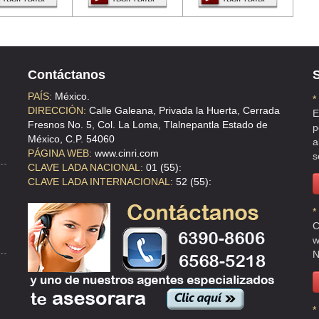
Contáctanos
S
PAÍS:
México.
*
DIRECCIÓN:
Calle Galeana, Privada la Huerta, Cerrada
E
Fresnos No. 5, Col. La Loma, Tlalnepantla Estado de
p
México, C.P. 54060
a
DE CV
PÁGINA WEB:
www.cinri.com
s
CLAVE LADA NACIONAL:
01 (55):
CLAVE LADA INTERNACIONAL:
52 (55):
*
C
w
N
*