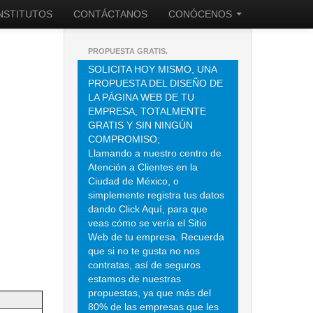
INSTITUTOS
CONTÁCTANOS
CONÓCENOS
PROPUESTA GRATIS.
SOLICITA HOY MISMO, UNA
PROPUESTA DEL DISEÑO DE
LA PÁGINA WEB DE TU
EMPRESA, TOTALMENTE
GRATIS Y SIN NINGÚN
COMPROMISO;
Llamando a nuestro centro de
Atención a Clientes en la
Ciudad de México, o
simplemente registra tus datos
dando Click Aquí, para que
veas cómo se vería el Sitio
Web de tu empresa. Recuerda
que si no te gusta no nos
contratas, así de seguros
estamos de nuestras
propuestas, ya que más del
80% de las empresas que les