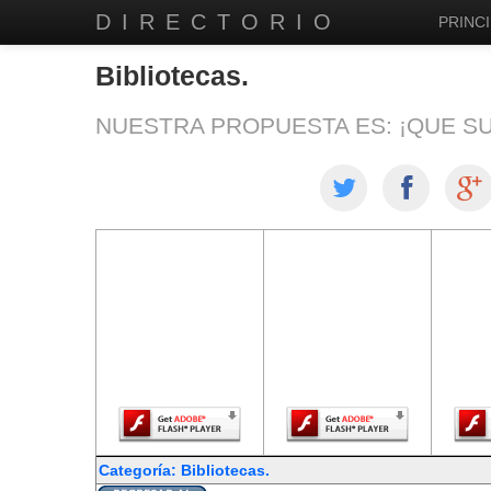
DIRECTORIO
PRINCI
Bibliotecas.
NUESTRA PROPUESTA ES: ¡QUE S
El contenido de
El contenido de
El co
esta página
esta página
est
requiere una
requiere una
req
versión más
versión más
ver
reciente de
reciente de
re
Adobe Flash
Adobe Flash
Ado
Player.
Player.
Categoría: Bibliotecas.