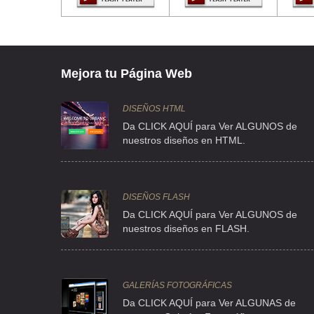
CLLE TACUBA 29 , CTO. LA CD DE MEXICO AREA 2
TEL:(55)5512-5205
BIBLIOTECA EMILIO KEGLER VAZQUEZ
Mejora tu Página Web
ESTAÑO 95 , FELIPE ANGELES
TEL:(55)5789-6261
DISEÑOS HTML
Da CLICK AQUÍ para Ver ALGUNOS de
nuestros diseños en HTML.
BIBLIOTECA FRANCISCO ZARCO
RIFF 1036 , GENERAL PEDRO MARIA ANAYA
TEL:(55)5688-1522
DISEÑOS FLASH
Da CLICK AQUÍ para Ver ALGUNOS de
nuestros diseños en FLASH.
BIBLIOTECA JAIME TORRES BODET
AVE FEDERAL S/N , FEDERAL
TEL:(55)2643-6540
GALERÍAS FOTOGRÁFICAS
Da CLICK AQUÍ para Ver ALGUNAS de
BIBLIOTECA SAN PATRICIO