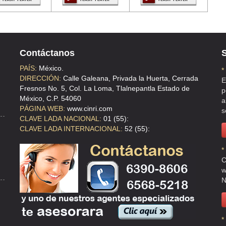
Contáctanos
S
PAÍS:
México.
*
DIRECCIÓN:
Calle Galeana, Privada la Huerta, Cerrada
E
Fresnos No. 5, Col. La Loma, Tlalnepantla Estado de
p
México, C.P. 54060
a
PÁGINA WEB:
www.cinri.com
s
CLAVE LADA NACIONAL:
01 (55):
CLAVE LADA INTERNACIONAL:
52 (55):
*
C
w
N
*