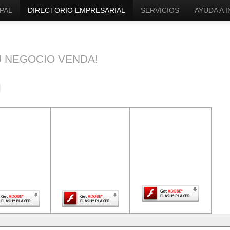
PAL
DIRECTORIO EMPRESARIAL
SERVICIOS
AYUDA A 
U NEGOCIO VENDA!
ntenido de
El contenido de
El contenido de
a página
esta página
esta página
uiere una
requiere una
requiere una
sión más
versión más
versión más
ciente de
reciente de
reciente de Adobe
be Flash
Adobe Flash
Flash Player.
Player.
Player.