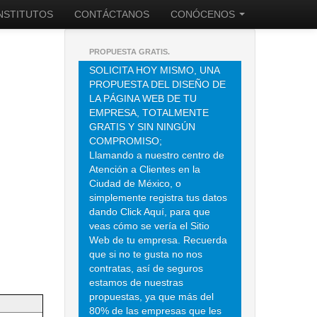
INSTITUTOS
CONTÁCTANOS
CONÓCENOS
PROPUESTA GRATIS.
SOLICITA HOY MISMO, UNA
PROPUESTA DEL DISEÑO DE
LA PÁGINA WEB DE TU
EMPRESA, TOTALMENTE
GRATIS Y SIN NINGÚN
COMPROMISO;
Llamando a nuestro centro de
Atención a Clientes en la
Ciudad de México, o
simplemente registra tus datos
dando Click Aquí, para que
veas cómo se vería el Sitio
Web de tu empresa. Recuerda
que si no te gusta no nos
contratas, así de seguros
estamos de nuestras
propuestas, ya que más del
80% de las empresas que les