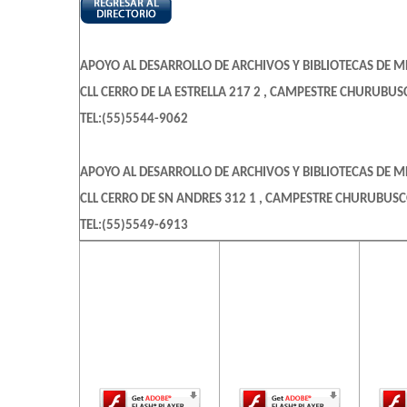
APOYO AL DESARROLLO DE ARCHIVOS Y BIBLIOTECAS DE M
CLL CERRO DE LA ESTRELLA 217 2 , CAMPESTRE CHURUBUS
TEL:(55)5544-9062
APOYO AL DESARROLLO DE ARCHIVOS Y BIBLIOTECAS DE M
CLL CERRO DE SN ANDRES 312 1 , CAMPESTRE CHURUBUS
TEL:(55)5549-6913
El contenido de
El contenido de
El c
esta página
esta página
es
BIBLIOTECA DE LA CAMARA DE DIPUTADOS OFICINAS GEN
requiere una
requiere una
req
CALL TACUBA 29 , CTO. LA CD MEXICO AREA 9
versión más
versión más
ve
reciente de
reciente de
re
TEL:(55)5512-1085
Adobe Flash
Adobe Flash
Ado
Player.
Player.
BIBLIOTECA DEL H CONGRESO DE LA UNION