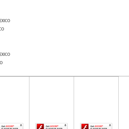
EXICO
CO
EXICO
CO
ontenido de
El contenido de
El contenido de
ta página
esta página
esta página
ERALES
uiere una
requiere una
requiere una
rsión más
versión más
versión más
ciente de
reciente de
reciente de
be Flash
Adobe Flash
Adobe Flash
Player.
Player.
Player.