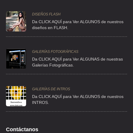
AFASA DF SUCURSAL SUR
JOSE MARIA RICO 116 , DEL VALLE CENTRO
DISEÑOS FLASH
TEL:(55)5200-2635
Da CLICK AQUÍ para Ver ALGUNOS de nuestros
diseños en FLASH.
ALDEN GERMANIA
BLV MANUEL AVILA CAMACHO 2250 A , CIUDAD SATELITE
GALERÍAS FOTOGRÁFICAS
TEL:(55)5572-1706
Da CLICK AQUÍ para Ver ALGUNAS de nuestras
Galerías Fotográficas.
ARRENDOMOVIL DE MEXICO SA DE CV
AVE INSURGENTES SUR 1152 , TLACOQUEMECATL
GALERÍAS DE INTROS
TEL:(55)5575-9779
Da
CLICK AQUÍ para Ver ALGUNOS de nuestros
INTROS.
ASOCIACION DE CONCECIONARIOS PEUGEOT DE MEXICO AC
AVE INSURGENTES SUR 1898 6 , FLORIDA
TEL:(55)5663-0410
Contáctanos