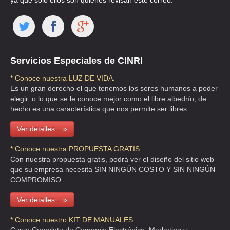
ya que solo ellos son quienes revisan este correo.
AUTO FINANC AUTOMOTRIZ SA DE CV
AVE RIO MIXCOAC 73 , INSURGENTES MIXCOAC
TEL:(55)5563-0183
Servicios Especiales de CINRI
* Conoce nuestra LUZ DE VIDA.
Es un gran derecho el que tenemos los seres humanos a poder
AUTO FINANCIAMENTO RAL
elegir, o lo que se le conoce mejor como el libre albedrío, de
AVE BENITO JUAREZ 56 1 , EL CORTIJO
hecho es una característica que nos permite ser libres...
TEL:(55)5565-7635
Ver detalles... »
AUTOFIN
* Conoce nuestra PROPUESTA GRATIS.
Con nuestra propuesta gratis, podrá ver el diseño del sitio web
BLV INTERLOMAS 5 5N S/N 5N , SAN FERNANDO LA HERRADURA
que su empresa necesita SIN NINGÚN COSTO Y SIN NINGÚN
TEL:(55)5290-3143
COMPROMISO...
Ver detalles... »
AUTOFINANCIAMIENTO AUTOMOTRIZ
* Conoce nuestro KIT DE MANUALES.
CLL JOSE MA RICO 116 , ACTIPAN