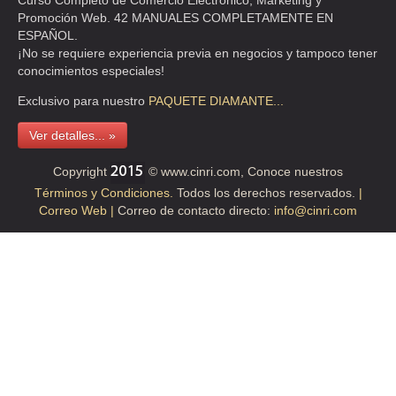
Curso Completo de Comercio Electrónico, Marketing y
TEL:(55)5524-6622
Promoción Web. 42 MANUALES COMPLETAMENTE EN
ESPAÑOL.
¡No se requiere experiencia previa en negocios y tampoco tener
AUTOFINANCIAMIENTO AUTOMOTRIZ
conocimientos especiales!
CLLE 2 DE ABRIL 60 , ACTIPAN
Exclusivo para nuestro
PAQUETE
DIAMANTE...
TEL:(55)5524-6551
Ver detalles... »
AUTOFINANCIAMIENTO AUTOMOTRIZ SA DE CV
Copyright
© www.cinri.com, Conoce nuestros
Términos y Condiciones.
Todos los derechos reservados.
|
CLL JOSE MA RICO 116 , ACTIPAN
Correo Web |
Correo de contacto directo:
info@cinri.com
TEL:(55)5524-2882
AUTOFINANCIAMIENTO AUTOMOTRIZ SA DE CV
CLL 2 DE ABRIL 60 , ACTIPAN
TEL:(55)5524-2616
AUTOFINANCIAMIENTO AUTOMOTRIZ SA DE CV