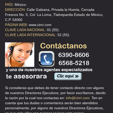
PAÍS:
México.
AUTFINANCIAMIENTO AUTOMOTRIZ
DIRECCIÓN:
Calle Galeana, Privada la Huerta, Cerrada
Fresnos No. 5, Col. La Loma, Tlalnepantla Estado de México,
CLL 2 DE ABRIL 60 , ACTIPAN
C.P. 54060
TEL:(55)5524-8807
PÁGINA WEB:
www.cinri.com
CLAVE LADA NACIONAL:
01 (55):
CLAVE LADA INTERNACIONAL:
52 (55):
AUTFINANCIAMIENTO AUTOMOTRIZ
CLLE 2 DE ABRIL 60 , ACTIPAN
TEL:(55)5524-8967
AUTO AHORRO AUTOMOTRIZ
CLZ MELCHOR OCAMPO 193 , ANZURES
TEL:(55)5260-1143
Si consideras que debes de tener contacto directo con alguno
de nuestros Directores Ejecutivos, por favor escríbenos, dando
AUTO FINANC AUTOMOTRIZ
la razón por la cual nos contactas en:
info@cinri.com
. Ten en
cuenta que tus dudas o comentarios serán bien atendidos
CLL 2 DE ABRIL 60 , ACTIPAN
personalmente, por alguno de nuestros Directores Ejecutivos,
TEL:(55)5563-5299