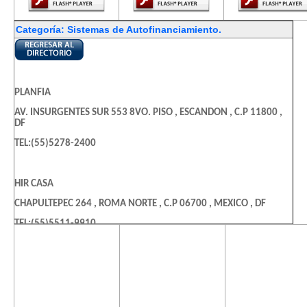
Categoría: Sistemas de Autofinanciamiento.
PLANFIA
AV. INSURGENTES SUR 553 8VO. PISO , ESCANDON , C.P 11800 ,
DF
TEL:(55)5278-2400
HIR CASA
CHAPULTEPEC 264 , ROMA NORTE , C.P 06700 , MEXICO , DF
TEL:(55)5511-9910
El contenido de
El contenido de
El contenido
esta página
esta página
esta págin
GRUPO AUTOFIN MEXICO
requiere una
requiere una
requiere u
versión más
versión más
versión m
INSURGENTES SUR 1235 , EXTREMADURA INSURGENTES , C.P
reciente de
reciente de
reciente d
03740 , BENITO JUAREZ , DF