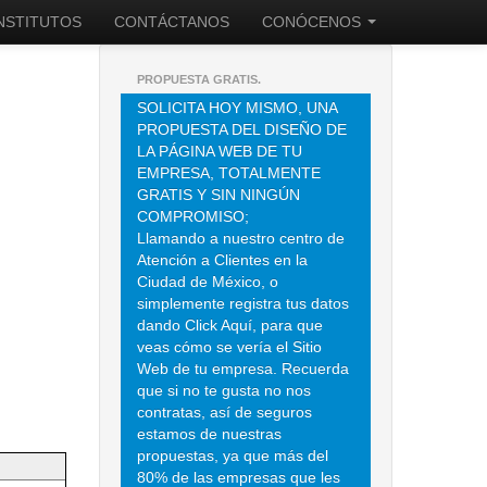
INSTITUTOS
CONTÁCTANOS
CONÓCENOS
PROPUESTA GRATIS.
SOLICITA HOY MISMO, UNA
PROPUESTA DEL DISEÑO DE
LA PÁGINA WEB DE TU
EMPRESA, TOTALMENTE
GRATIS Y SIN NINGÚN
COMPROMISO;
Llamando a nuestro centro de
Atención a Clientes en la
Ciudad de México, o
simplemente registra tus datos
dando Click Aquí, para que
veas cómo se vería el Sitio
Web de tu empresa. Recuerda
que si no te gusta no nos
contratas, así de seguros
estamos de nuestras
propuestas, ya que más del
80% de las empresas que les