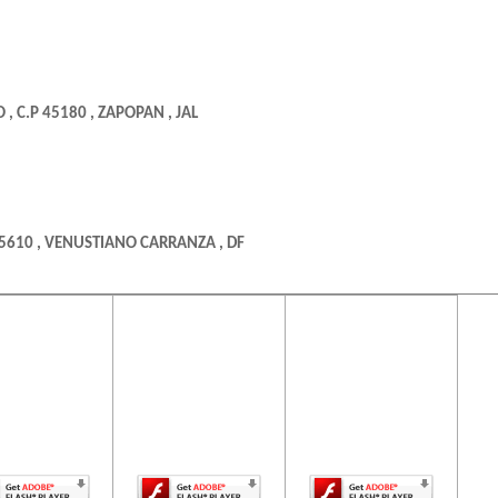
 C.P 45180 , ZAPOPAN , JAL
15610 , VENUSTIANO CARRANZA , DF
ontenido de
El contenido de
El contenido de
ta página
esta página
esta página
uiere una
requiere una
requiere una
ICO , DF
rsión más
versión más
versión más
ciente de
reciente de
reciente de
be Flash
Adobe Flash
Adobe Flash
Player.
Player.
Player.