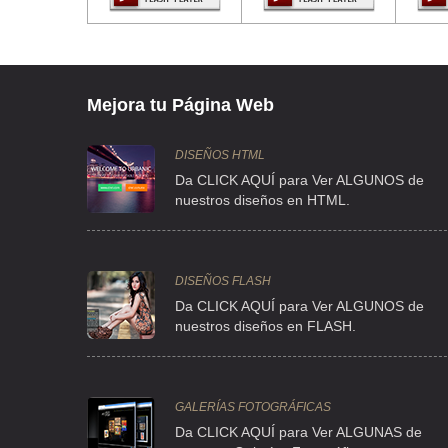
ADOLFO LOPEZ MATEOS 170 , SANTA MARTHA ACATITLA , C.
TEL:(55)5732-1370
RO AND BLUE
Mejora tu Página Web
TENORIOS 274 6 , EX HACIENDA COAPA , C.P 14330 , DF
TEL:(55)5671-6600
DISEÑOS HTML
Da CLICK AQUÍ para Ver ALGUNOS de
nuestros diseños en HTML.
CONFETY WORLD
INCAS 10 A , CENTRO , C.P 06010 , DF
TEL:(55)5526-1748
DISEÑOS FLASH
Da CLICK AQUÍ para Ver ALGUNOS de
nuestros diseños en FLASH.
ALMACENES MAYNA
CLL JOSE MA IZAZAGA 164 , CENTRO
TEL:(55)5522-6180
GALERÍAS FOTOGRÁFICAS
Da CLICK AQUÍ para Ver ALGUNAS de
ARTICULOS METALICOS INFANTILES PETYT