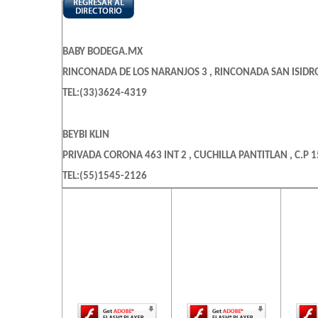
BABY BODEGA.MX
RINCONADA DE LOS NARANJOS 3 , RINCONADA SAN ISIDRO ,
TEL:(33)3624-4319
BEYBI KLIN
PRIVADA CORONA 463 INT 2 , CUCHILLA PANTITLAN , C.P 
TEL:(55)1545-2126
El contenido de
El contenido de
El c
esta página
esta página
es
OH I BABY ART & DECORATION
requiere una
requiere una
req
TOLUCA 571 L-7 , OLIVAR DE LOS PADRES , C.P 01780 , MEX
versión más
versión más
ve
reciente de
reciente de
re
TEL:(55)5595-6934
Adobe Flash
Adobe Flash
Ado
Player.
Player.
BAMBINA DE ARTICULOS INFANTILES