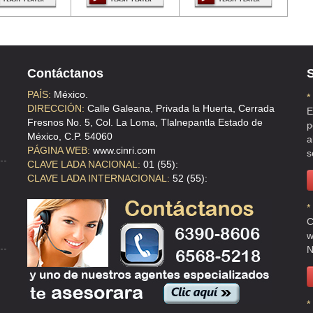
P 09510 , DF
Contáctanos
S
PAÍS:
México.
*
DIRECCIÓN:
Calle Galeana, Privada la Huerta, Cerrada
E
Fresnos No. 5, Col. La Loma, Tlalnepantla Estado de
p
México, C.P. 54060
a
PÁGINA WEB:
www.cinri.com
s
CLAVE LADA NACIONAL:
01 (55):
CLAVE LADA INTERNACIONAL:
52 (55):
*
C
w
N
*