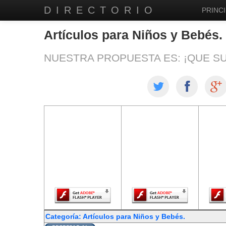
DIRECTORIO
PRINCI
Artículos para Niños y Bebés.
NUESTRA PROPUESTA ES: ¡QUE S
El contenido de
El contenido de
El co
esta página
esta página
est
requiere una
requiere una
req
versión más
versión más
ver
reciente de
reciente de
re
Adobe Flash
Adobe Flash
Ado
Player.
Player.
Categoría: Artículos para Niños y Bebés.