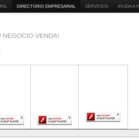
PAL
DIRECTORIO EMPRESARIAL
SERVICIOS
AYUDA A 
U NEGOCIO VENDA!
ntenido de
El contenido de
El contenido de
a página
esta página
esta página
uiere una
requiere una
requiere una
sión más
versión más
versión más
ciente de
reciente de
reciente de Adobe
be Flash
Adobe Flash
Flash Player.
Player.
Player.