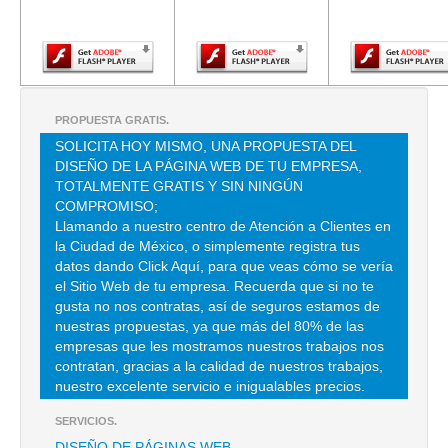
Adobe Flash
Adobe Flash
Adobe Fla
TEL:(55)5398-6468
Player.
Player.
Player.
INGENIERIA Y REP INTEGRADAS
PATRICIO SANZ 1747 , DEL VALLE
PROPUESTA GRATIS.
TEL:(55)5524-8071
SOLICITA HOY MISMO, UNA PROPUESTA DEL
DISEÑO DE LA PÁGINA WEB DE TU EMPRESA,
TOTALMENTE GRATIS Y SIN NINGÚN
PROTECTO TANK
COMPROMISO;
AV PROL INDUSTRIAL TEXTIL, PARQUE INDUSTRIAL 9 , NAUCALPAN
Llamando a nuestro centro de Atención a Clientes en
la Ciudad de México, o simplemente registra tus
TEL:(55)5301-1295
datos dando Click Aquí, para que veas cómo se vería
el Sitio Web de tu empresa. Recuerda que si no te
VERTIZ URQUIAGA VICENTE ANTONIO
gusta no nos contratas, así de seguros estamos de
nuestras propuestas, ya que más del 80% de las
CLL GOETHE 17 , ANZURES
empresas que les mostramos nuestros trabajos nos
TEL:(55)5254-8545
contratan, gracias a la calidad de nuestros trabajos,
nuestro excelente servicio e inigualables precios.
SERVICIOS.
DISEÑO DE PÁGINAS WEB