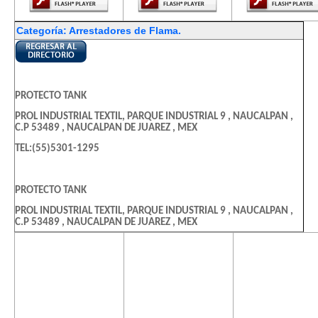
Categoría: Arrestadores de Flama.
PROTECTO TANK
PROL INDUSTRIAL TEXTIL, PARQUE INDUSTRIAL 9 , NAUCALPAN ,
C.P 53489 , NAUCALPAN DE JUAREZ , MEX
TEL:(55)5301-1295
PROTECTO TANK
PROL INDUSTRIAL TEXTIL, PARQUE INDUSTRIAL 9 , NAUCALPAN ,
C.P 53489 , NAUCALPAN DE JUAREZ , MEX
TEL:(55)5301-1295
El contenido de
El contenido de
El contenido
esta página
esta página
esta págin
requiere una
requiere una
requiere u
FRANCO INSTRUMENTACION
versión más
versión más
versión m
reciente de
reciente de
reciente d
CLLE CONVENTO DE ACTOPAN 95 , JARDINES DE SANTA MONICA