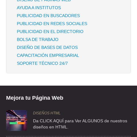
AYUDA A INSTITUTOS
PUBLICIDAD EN BUSCADORES
PUBLICIDAD EN REDES SOCIALES
PUBLICIDAD EN EL DIRECTORIO
BOLSA DE TRABAJO
DISEÑO DE BASES DE DATOS
CAPACITACIÓN EMPRESARIAL
SOPORTE TÉCNICO 24/7
Mejora tu Página Web
DISEÑOS HTML
Da CLICK AQUÍ para Ver ALGUNOS de nuestros
diseños en HTML.