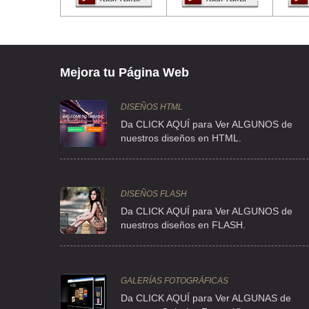
BENITO JUAREZ 738 1 , EJIDOS DE SANTA MARIA AZTAHUACA
TEL:(55)5693-8484
SILICES DEL GOLFO
Mejora tu Página Web
ALBARRADA MZ 23 329 , LEYES DE REFORMA 1A SECCION , C
TEL:(55)5690-5671
DISEÑOS HTML
Da CLICK AQUÍ para Ver ALGUNOS de
nuestros diseños en HTML.
ARENA COMMUNICATIONS
CLL MONTES PELVOUX 111 , LOMAS DE CHAPULTEPEC
TEL:(55)5202-9699
DISEÑOS FLASH
Da CLICK AQUÍ para Ver ALGUNOS de
nuestros diseños en FLASH.
ARENAS SILICAS DE JUANITA
CLL FISICOS 341 , EL SIFON
TEL:(55)5633-9583
GALERÍAS FOTOGRÁFICAS
Da CLICK AQUÍ para Ver ALGUNAS de
ARENERA EL VENADO