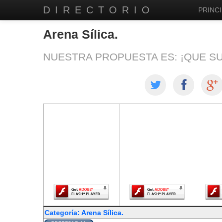
DIRECTORIO
PRINCI
Arena Sílica.
NUESTRA PROPUESTA ES: ¡QUE S
El contenido de
El contenido de
El co
esta página
esta página
est
requiere una
requiere una
req
versión más
versión más
ver
reciente de
reciente de
re
Adobe Flash
Adobe Flash
Ado
Player.
Player.
Categoría: Arena Sílica.