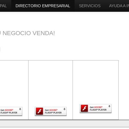
PAL
DIRECTORIO EMPRESARIAL
SERVICIOS
AYUDA A 
U NEGOCIO VENDA!
ntenido de
El contenido de
El contenido de
a página
esta página
esta página
uiere una
requiere una
requiere una
sión más
versión más
versión más
ciente de
reciente de
reciente de Adobe
be Flash
Adobe Flash
Flash Player.
Player.
Player.