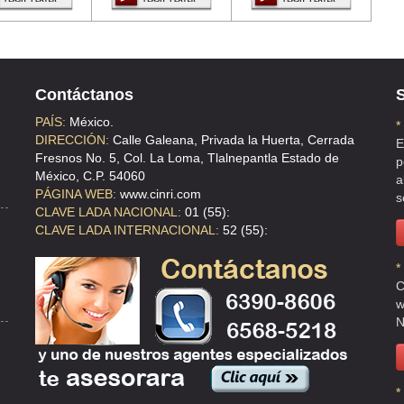
N , C.P 09500 , IZTAPALAPA , DF
Contáctanos
S
.P 09310 , IZTAPALAPA , DF
PAÍS:
México.
*
DIRECCIÓN:
Calle Galeana, Privada la Huerta, Cerrada
E
Fresnos No. 5, Col. La Loma, Tlalnepantla Estado de
p
México, C.P. 54060
a
PÁGINA WEB:
www.cinri.com
s
CLAVE LADA NACIONAL:
01 (55):
CLAVE LADA INTERNACIONAL:
52 (55):
*
C
w
N
*