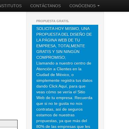
INSTITUTOS
CONTÁCTANOS
CONÓCENOS
PROPUESTA GRATIS.
SOLICITA HOY MISMO, UNA
PROPUESTA DEL DISEÑO DE
LA PÁGINA WEB DE TU
EMPRESA, TOTALMENTE
GRATIS Y SIN NINGÚN
COMPROMISO;
Llamando a nuestro centro de
Atención a Clientes en la
Ciudad de México, o
simplemente registra tus datos
dando Click Aquí, para que
veas cómo se vería el Sitio
Web de tu empresa. Recuerda
que si no te gusta no nos
contratas, así de seguros
estamos de nuestras
propuestas, ya que más del
80% de las empresas que les