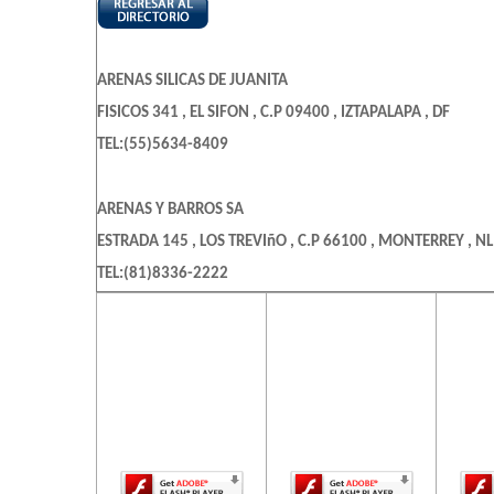
ARENAS SILICAS DE JUANITA
FISICOS 341 , EL SIFON , C.P 09400 , IZTAPALAPA , DF
TEL:(55)5634-8409
ARENAS Y BARROS SA
ESTRADA 145 , LOS TREVIñO , C.P 66100 , MONTERREY , NL
TEL:(81)8336-2222
El contenido de
El contenido de
El c
esta página
esta página
es
GRUPO MATERIAS PRIMAS
requiere una
requiere una
req
LOMA LARGA 2621 , OBISPADO , C.P 64060 , MONTERREY ,
versión más
versión más
ve
reciente de
reciente de
re
TEL:(81)8151-2800
Adobe Flash
Adobe Flash
Ado
Player.
Player.
JOLUMADI