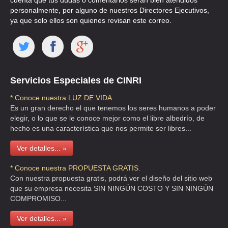
cuenta que tus dudas o comentarios serán bien atendidos
personalmente, por alguno de nuestros Directores Ejecutivos,
TEL:(55)5264-0622
ya que solo ellos son quienes revisan este correo.
ELECTRONICA ESTETICA Y MEDICA
AVE NUEVO LEON 38 , HIPODROMO CONDESA
TEL:(55)5256-0052
Servicios Especiales de CINRI
* Conoce nuestra LUZ DE VIDA.
ELSCINTEC DE MEXICO DE
Es un gran derecho el que tenemos los seres humanos a poder
IROLO 20 , MARIA DEL CARMEN
elegir, o lo que se le conoce mejor como el libre albedrío, de
hecho es una característica que nos permite ser libres...
TEL:(55)5243-5358
Ver detalles... »
EQUIPO MEDICO HERESCA
* Conoce nuestra PROPUESTA GRATIS.
CLL ORIENTE 170 317 , MOCTEZUMA 2A SECCION
Con nuestra propuesta gratis, podrá ver el diseño del sitio web
que su empresa necesita SIN NINGÚN COSTO Y SIN NINGÚN
TEL:(55)5342-1354
COMPROMISO...
Ver detalles... »
EQUIPO PARA HOSPITALES