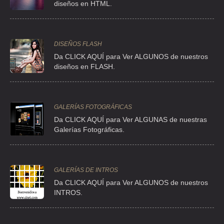
diseños en HTML.
COMERCIALIZADORA ELECTROMED
CLL FRANCISCO I MADERO S/N , AMPL MIGUEL HIDALGO
DISEÑOS FLASH
TEL:(55)5630-8975
Da CLICK AQUÍ para Ver ALGUNOS de nuestros
diseños en FLASH.
COMERCIALIZADORA MEDICA INTER
CLL ANTONIO MAURA 187 , MODERNA
TEL:(55)5523-2212
GALERÍAS FOTOGRÁFICAS
Da CLICK AQUÍ para Ver ALGUNAS de nuestras
Galerías Fotográficas.
CONDU GEL
CLL STO DOMINGO 13 , BARRIO SANTO DOMINGO
TEL:(55)5353-7089
GALERÍAS DE INTROS
Da
CLICK AQUÍ para Ver ALGUNOS de nuestros
INTROS.
CORP EN SERV DE INGENIERIA MEDICA SA DE CV
MANAGUA 685 , LINDAVISTA SUR
TEL:(55)5586-8223