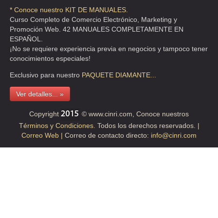
CLL MIGUEL ANGEL DE QUEVEDO 1024 , PARQUE SAN ANDRES
* Conoce nuestro KIT DE MANUALES.
Curso Completo de Comercio Electrónico, Marketing y
TEL:(55)5689-9857
Promoción Web. 42 MANUALES COMPLETAMENTE EN
ESPAÑOL.
¡No se requiere experiencia previa en negocios y tampoco tener
EQUIPO PARA HOSPITALES SA
conocimientos especiales!
CLLE MIGUEL ANGEL DE QUEVEDO 1024 , PARQUE SAN ANDRES
Exclusivo para nuestro
PAQUETE
DIAMANTE...
TEL:(55)5689-0800
Ver detalles... »
EQUIPO PARA HOSPITALES SA DE CV
Copyright
© www.cinri.com, Conoce nuestros
MIGUEL ANGEL DE QUEVEDO 1024 , PARQUE SAN ANDRES
Términos y Condiciones.
Todos los derechos reservados.
|
TEL:(55)5689-0603
Correo Web |
Correo de contacto directo:
info@cinri.com
EQUIPOS PARA HOSPITALES
CLL MIGUEL ANGEL DE QUEVEDO 1024 , PARQUE SAN ANDRES
TEL:(55)5689-0701