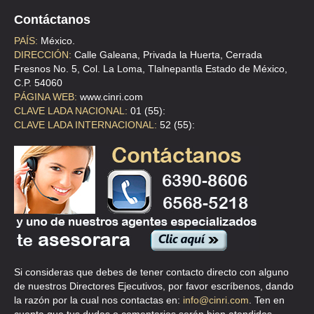
Contáctanos
DIREX DE MEXCO
PAÍS:
México.
DIRECCIÓN:
Calle Galeana, Privada la Huerta, Cerrada
CLL PEDRO SANTACILIA 301 , VILLA DE CORTES
Fresnos No. 5, Col. La Loma, Tlalnepantla Estado de México,
TEL:(55)5519-7467
C.P. 54060
PÁGINA WEB:
www.cinri.com
CLAVE LADA NACIONAL:
01 (55):
DIREX DE MEXICO
CLAVE LADA INTERNACIONAL:
52 (55):
CLL PEDRO SANTACILIA 301 , VILLA DE CORTES
TEL:(55)5530-7163
DISTRIBUIDOR DE LAB Y HOSPITALES
CLL ZACATECAS 83 , OMA
TEL:(55)5264-0544
Si consideras que debes de tener contacto directo con alguno
de nuestros Directores Ejecutivos, por favor escríbenos, dando
DISTRIBUIDORA DE LABORATORIOS Y HOSPITAL
la razón por la cual nos contactas en:
info@cinri.com
. Ten en
CLL ZACATECAS 83 , ROMA