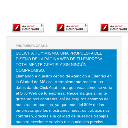
versión más
versión más
versión m
reciente de
reciente de
reciente d
AVE CAM STA TERESA 1055 , HEROES DE PADIERNA
Adobe Flash
Adobe Flash
Adobe Fla
TEL:(55)5568-7377
Player.
Player.
Player.
ART TECNICA
CLL SOSTENES ROCHA 101 , COVE
PROPUESTA GRATIS.
TEL:(55)5516-0445
SOLICITA HOY MISMO, UNA PROPUESTA DEL
DISEÑO DE LA PÁGINA WEB DE TU EMPRESA,
TOTALMENTE GRATIS Y SIN NINGÚN
ART TECNICA
COMPROMISO;
CLL SOSTENES ROCHA 101 , LAS AMERICAS
Llamando a nuestro centro de Atención a Clientes en
la Ciudad de México, o simplemente registra tus
TEL:(55)5273-0573
datos dando Click Aquí, para que veas cómo se vería
el Sitio Web de tu empresa. Recuerda que si no te
ASCENCIO GONZALEZ LIDIA
gusta no nos contratas, así de seguros estamos de
nuestras propuestas, ya que más del 80% de las
AVE PRINCIPAL 22 B , SAN LORENZO TOTOLINGA
empresas que les mostramos nuestros trabajos nos
TEL:(55)2700-3782
contratan, gracias a la calidad de nuestros trabajos,
nuestro excelente servicio e inigualables precios.