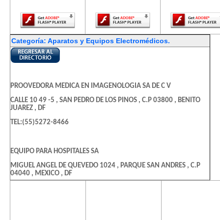
Player.
Player.
Player.
Categoría: Aparatos y Equipos Electromédicos.
PROOVEDORA MEDICA EN IMAGENOLOGIA SA DE C V
CALLE 10 49 -5 , SAN PEDRO DE LOS PINOS , C.P 03800 , BENITO
JUAREZ , DF
TEL:(55)5272-8466
EQUIPO PARA HOSPITALES SA
MIGUEL ANGEL DE QUEVEDO 1024 , PARQUE SAN ANDRES , C.P
04040 , MEXICO , DF
TEL:(55)5689-0800
El contenido de
El contenido de
El contenido
esta página
esta página
esta págin
requiere una
requiere una
requiere u
ARRENDADORA LASSER