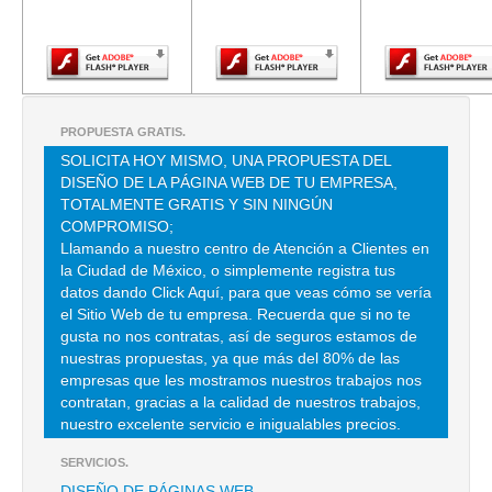
Adobe Flash
Adobe Flash
Adobe Fla
Player.
Player.
Player.
ACCESORIOS PARA GIMNACIO
CLLE 10 1 , PROGRESO NACIONAL
TEL:(55)5039-1999
PROPUESTA GRATIS.
SOLICITA HOY MISMO, UNA PROPUESTA DEL
DISEÑO DE LA PÁGINA WEB DE TU EMPRESA,
APARATOS DE GIMNASIA AGUILAR
TOTALMENTE GRATIS Y SIN NINGÚN
CALLE 7 N0 14 , VALENTIN GOMEZ FARIAS
COMPROMISO;
Llamando a nuestro centro de Atención a Clientes en
TEL:(55)2598-2658
la Ciudad de México, o simplemente registra tus
datos dando Click Aquí, para que veas cómo se vería
el Sitio Web de tu empresa. Recuerda que si no te
CENTENO GUTIERREZ OCTAVIO
gusta no nos contratas, así de seguros estamos de
CLZ AZCAPOTZALCO LA VILLA 1179 1 , SAN BARTOLO
nuestras propuestas, ya que más del 80% de las
ATEPEHUACAN
empresas que les mostramos nuestros trabajos nos
TEL:(55)5567-7830
contratan, gracias a la calidad de nuestros trabajos,
nuestro excelente servicio e inigualables precios.
SERVICIOS.
CHAVEZ FLORES JOSE ALBERTO
DISEÑO DE PÁGINAS WEB