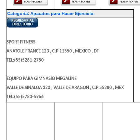
Categoría: Aparatos para Hacer Ejercicio.
SPORT FITNESS
ANATOLE FRANCE 123 , C.P 11550 , MEXICO , DF
TEL:(55)5281-2750
EQUIPO PARA GIMNASIO MEGALINE
VALLE DE SINALOA 320 , VALLE DE ARAGON , C.P 55280 , MEX
TEL:(55)5780-5966
El contenido de
El contenido de
El contenido
esta página
esta página
esta págin
MEGALINE
requiere una
requiere una
requiere u
VALLE SINALOA 320 , VALLE DE ARAGON 3RA SECCION , C.P 55280
versión más
versión más
versión m
, MEX
reciente de
reciente de
reciente d
TEL:(55)5712-1632