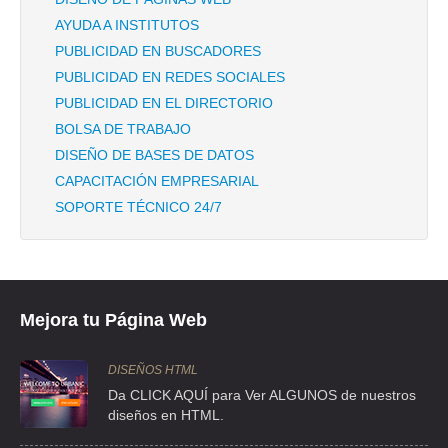
TEL:(55)5715-7152
AYUDA A INSTITUTOS
PUBLICIDAD EN BUSCADORES
HIDROCORTE MEXICANA SA DE CV
PUBLICIDAD EN REDES SOCIALES
PUBLICIDAD EN EL DIRECTORIO
CLLE FILIBERTO GOMEZ 23 , TLALNEPANTLA CENTRO
BOLSA DE TRABAJO
TEL:(55)5390-9821
DISEÑO DE BASES DE DATOS
CAPACITACIÓN EMPRESARIAL
HILTI MEXICANA
SOPORTE TÉCNICO 24/7
AVE INDUSTRIA 102 , LOS REYES
TEL:(55)5565-9090
IMPORTADORA RYM
Mejora tu Página Web
CLZ SN LORENZO TEZONCO 279 27 , CERRO DE LA ESTRELLA
TEL:(55)5970-5657
DISEÑOS HTML
Da CLICK AQUÍ para Ver ALGUNOS de nuestros
diseños en HTML.
LUNA VAZQUEZ DANIEL