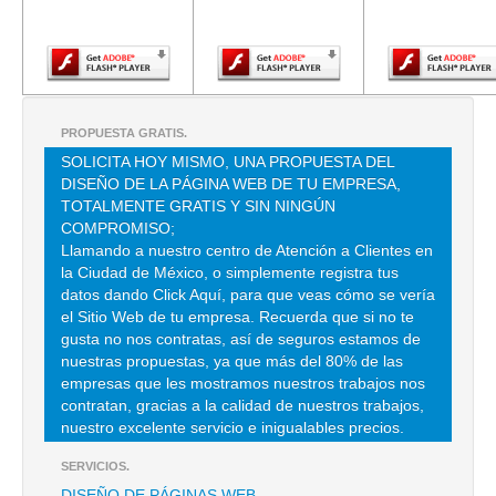
Adobe Flash
Adobe Flash
Adobe Fla
Player.
Player.
Player.
EFIPET TRANSFORMACIONES PLASTICAS
CLL 28 55 , GUADALUPE PROLETARIA
TEL:(55)5367-9967
PROPUESTA GRATIS.
SOLICITA HOY MISMO, UNA PROPUESTA DEL
DISEÑO DE LA PÁGINA WEB DE TU EMPRESA,
FACTO DISEQO
TOTALMENTE GRATIS Y SIN NINGÚN
CLL RAFAEL LUCIO 198 , DOCTORES
COMPROMISO;
Llamando a nuestro centro de Atención a Clientes en
TEL:(55)5578-3581
la Ciudad de México, o simplemente registra tus
datos dando Click Aquí, para que veas cómo se vería
el Sitio Web de tu empresa. Recuerda que si no te
FOMENTO ADVENIO 1
gusta no nos contratas, así de seguros estamos de
CLZ SN LORENZO 279 L 27 , SAN NICOLAS TOLENTINO
nuestras propuestas, ya que más del 80% de las
empresas que les mostramos nuestros trabajos nos
TEL:(55)5612-1645
contratan, gracias a la calidad de nuestros trabajos,
nuestro excelente servicio e inigualables precios.
HERNANDEZ GAYTAN ROSA MA
SERVICIOS.
CLL CUMBRES D ACULTZINGO S/N M48L32 , SAN FELIPE DE JESUS
DISEÑO DE PÁGINAS WEB