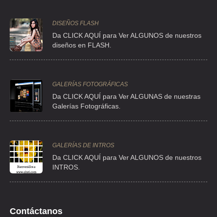
CLL JUAN ANTONIO MATEOS 145 A , OBRERA
TEL:(55)5740-3249
DISEÑOS FLASH
Da CLICK AQUÍ para Ver ALGUNOS de nuestros
diseños en FLASH.
OCAMPO RODRIGUEZ LUIS HUMBERTO
AVE INST TECNICO INDUSTRIAL 236 , AGRICULTURA
TEL:(55)2465-0155
GALERÍAS FOTOGRÁFICAS
Da CLICK AQUÍ para Ver ALGUNAS de nuestras
Galerías Fotográficas.
GALERÍAS DE INTROS
Da
CLICK AQUÍ para Ver ALGUNOS de nuestros
INTROS.
Contáctanos