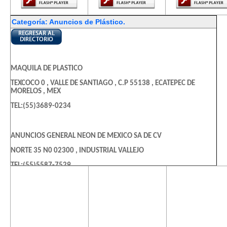
Categoría: Anuncios de Plástico.
MAQUILA DE PLASTICO
TEXCOCO 0 , VALLE DE SANTIAGO , C.P 55138 , ECATEPEC DE
MORELOS , MEX
TEL:(55)3689-0234
ANUNCIOS GENERAL NEON DE MEXICO SA DE CV
NORTE 35 N0 02300 , INDUSTRIAL VALLEJO
TEL:(55)5587-7529
El contenido de
El contenido de
El contenido
esta página
esta página
esta págin
ANUNCIOS GENERAL NEON DE MEXICO SA DE CV
requiere una
requiere una
requiere u
versión más
versión más
versión m
NORTE 35 N0 930 , INDUSTRIAL VALLEJO
reciente de
reciente de
reciente d
TEL:(55)5587-7978