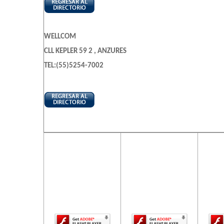
WELLCOM
CLL KEPLER 59 2 , ANZURES
TEL:(55)5254-7002
El contenido de
El contenido de
El c
esta página
esta página
es
requiere una
requiere una
req
versión más
versión más
ve
reciente de
reciente de
re
Adobe Flash
Adobe Flash
Ado
Player.
Player.