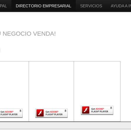
PAL
DIRECTORIO EMPRESARIAL
SERVICIOS
AYUDA A 
U NEGOCIO VENDA!
ntenido de
El contenido de
El contenido de
a página
esta página
esta página
uiere una
requiere una
requiere una
sión más
versión más
versión más
ciente de
reciente de
reciente de Adobe
be Flash
Adobe Flash
Flash Player.
Player.
Player.