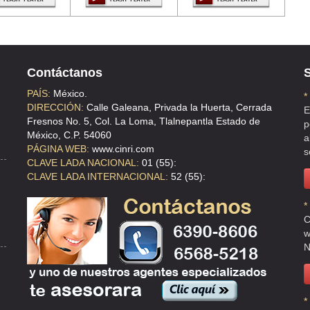
Contáctanos
S
PAÍS:
México.
*
DIRECCIÓN:
Calle Galeana, Privada la Huerta, Cerrada
E
Fresnos No. 5, Col. La Loma, Tlalnepantla Estado de
p
México, C.P. 54060
a
PÁGINA WEB:
www.cinri.com
s
CLAVE LADA NACIONAL:
01 (55):
CLAVE LADA INTERNACIONAL:
52 (55):
*
C
w
N
*