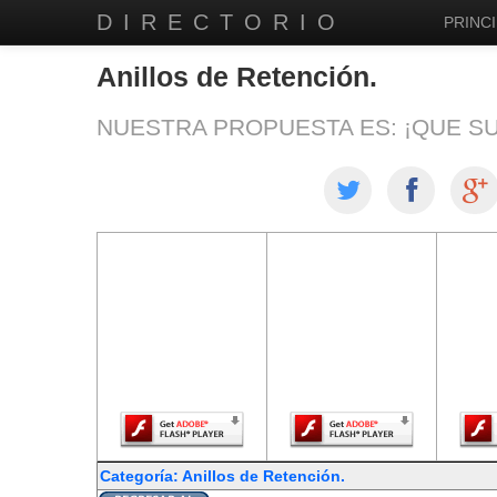
DIRECTORIO
PRINCI
Anillos de Retención.
NUESTRA PROPUESTA ES: ¡QUE S
El contenido de
El contenido de
El co
esta página
esta página
est
requiere una
requiere una
req
versión más
versión más
ver
reciente de
reciente de
re
Adobe Flash
Adobe Flash
Ado
Player.
Player.
Categoría: Anillos de Retención.