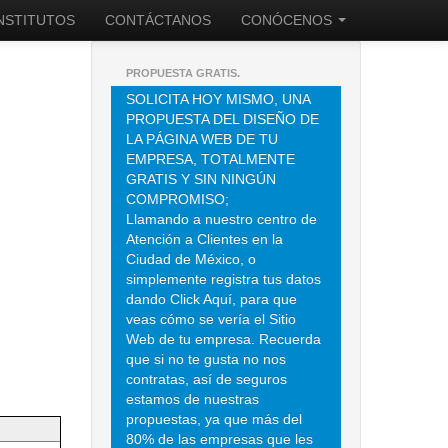
INSTITUTOS
CONTÁCTANOS
CONÓCENOS
PROPUESTA GRATIS.
SOLICITA HOY MISMO, UNA
PROPUESTA DEL DISEÑO DE
LA PÁGINA WEB DE TU
EMPRESA, TOTALMENTE
GRATIS Y SIN NINGÚN
COMPROMISO;
Llamando a nuestro centro de
Atención a Clientes en la
Ciudad de México, o
simplemente registra tus datos
dando Click Aquí, para que
veas cómo se vería el Sitio
Web de tu empresa. Recuerda
que si no te gusta no nos
contratas, así de seguros
estamos de nuestras
propuestas, ya que más del
80% de las empresas que les