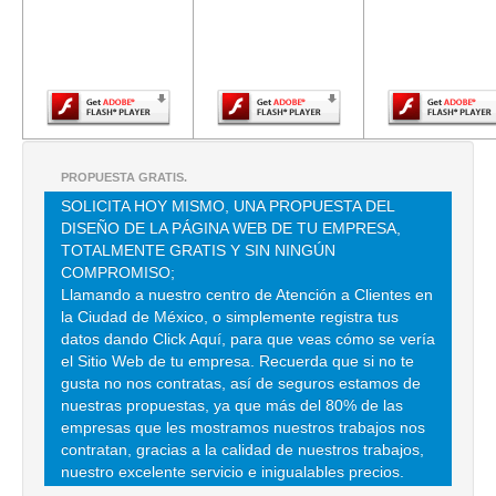
versión más
versión más
versión m
reciente de
reciente de
reciente d
TEL:(55)5571-2321
Adobe Flash
Adobe Flash
Adobe Fla
Player.
Player.
Player.
CN CARGA SERVICIOS DE MEXICO SA DE CV
HAMBURGO 206 , JUAREZ , C.P 06600 , CUAUHTEMOC , DF
TEL:(55)5233-7777
PROPUESTA GRATIS.
SOLICITA HOY MISMO, UNA PROPUESTA DEL
COORDINADORA D TRANSPORTE
DISEÑO DE LA PÁGINA WEB DE TU EMPRESA,
TOTALMENTE GRATIS Y SIN NINGÚN
SAINT SAENS 58 , VALLEJO , C.P 07870 , GUSTAVO A MADERO , DF
COMPROMISO;
TEL:(55)5759-2935
Llamando a nuestro centro de Atención a Clientes en
la Ciudad de México, o simplemente registra tus
datos dando Click Aquí, para que veas cómo se vería
ALVARADO GUZMAN MA DE LA LUZ PATRICIA
el Sitio Web de tu empresa. Recuerda que si no te
CLZ EL ARENAL 575 , PUEBLO TEPEPAN
gusta no nos contratas, así de seguros estamos de
nuestras propuestas, ya que más del 80% de las
TEL:(55)5653-9195
empresas que les mostramos nuestros trabajos nos
contratan, gracias a la calidad de nuestros trabajos,
nuestro excelente servicio e inigualables precios.
ARANDA CHAGOYA ARTURO