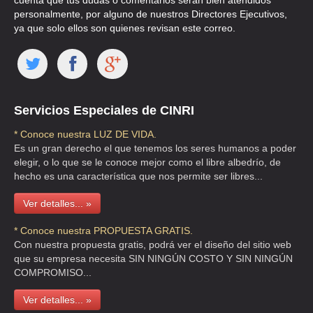
cuenta que tus dudas o comentarios serán bien atendidos
personalmente, por alguno de nuestros Directores Ejecutivos,
ya que solo ellos son quienes revisan este correo.
NAVICARGO
CLL JUVENTINO ROSAS 118 3 , GUADALUPE INN
TEL:(55)5663-2975
Servicios Especiales de CINRI
OPTICAS DEVLYN
* Conoce nuestra LUZ DE VIDA.
AVE SN JERONIMO 630 25 , BARRIO LA OTRA BANDA
Es un gran derecho el que tenemos los seres humanos a poder
TEL:(55)5681-2473
elegir, o lo que se le conoce mejor como el libre albedrío, de
hecho es una característica que nos permite ser libres...
SERVIPRICE DE MEXICO
Ver detalles... »
AV 602 208 2 , SAN JUAN DE ARAGON III SECC
* Conoce nuestra PROPUESTA GRATIS.
TEL:(55)2651-5137
Con nuestra propuesta gratis, podrá ver el diseño del sitio web
que su empresa necesita SIN NINGÚN COSTO Y SIN NINGÚN
COMPROMISO...
Ver detalles... »