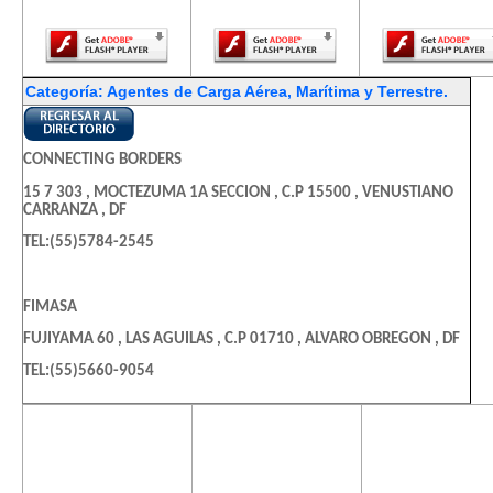
Player.
Player.
Player.
Categoría: Agentes de Carga Aérea, Marítima y Terrestre.
CONNECTING BORDERS
15 7 303 , MOCTEZUMA 1A SECCION , C.P 15500 , VENUSTIANO
CARRANZA , DF
TEL:(55)5784-2545
FIMASA
FUJIYAMA 60 , LAS AGUILAS , C.P 01710 , ALVARO OBREGON , DF
TEL:(55)5660-9054
El contenido de
El contenido de
El contenido
INTERNACIONAL CARGO DE MEXICO S. DE R.L. DE C.V.
esta página
esta página
esta págin
TEXCOCO 14 , PEÑON DE LOS BAÑOS , C.P 15520 , VENUSTIANO
requiere una
requiere una
requiere u
CARRANZA , DF