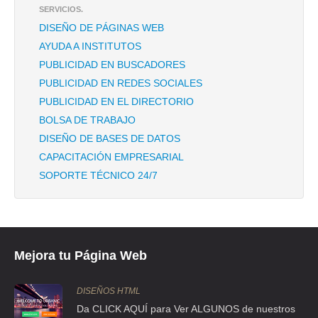
SERVICIOS.
CLL LA VIGA 731 , SANTIAGO NORTE
DISEÑO DE PÁGINAS WEB
TEL:(55)5579-5836
AYUDA A INSTITUTOS
PUBLICIDAD EN BUSCADORES
CONNECTING BORDERS
PUBLICIDAD EN REDES SOCIALES
CLLE 15 7 303 , MOCTEZUMA 1A SECCION
PUBLICIDAD EN EL DIRECTORIO
TEL:(55)5784-2545
BOLSA DE TRABAJO
DISEÑO DE BASES DE DATOS
CRISTO REDENTOR TEMPLO
CAPACITACIÓN EMPRESARIAL
SOPORTE TÉCNICO 24/7
AVE FFCC DE LOS REYES 84 , VERGEL DE GUADALUPE
TEL:(55)5766-6884
ENGLISH FOR SPECIFIC PURPOSES
Mejora tu Página Web
CDA AMEYALCO 23 , DEL VALLE CENTRO
TEL:(55)5536-7724
DISEÑOS HTML
Da CLICK AQUÍ para Ver ALGUNOS de nuestros