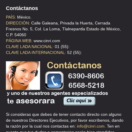
Contáctanos
HANSA MEYER GLOBAL TRANSPORT
AVE COLONIA DEL VALLE 511 3 , DEL VALLE
PAÍS:
México.
DIRECCIÓN:
Calle Galeana, Privada la Huerta, Cerrada
TEL:(55)5523-4299
Fresnos No. 5, Col. La Loma, Tlalnepantla Estado de México,
C.P. 54060
PÁGINA WEB:
www.cinri.com
HORIZONTE ADUANAL SC
CLAVE LADA NACIONAL:
01 (55):
CLL NORTE 607 3 , PENSADOR MEXICANO
CLAVE LADA INTERNACIONAL:
52 (55):
TEL:(55)1560-3186
INTEGRADORES DE CARGA AEREA
FUERZA AEREA MEXICANA 465 , FEDERAL
TEL:(55)5762-5402
MULTILOG INTER
Si consideras que debes de tener contacto directo con alguno
de nuestros Directores Ejecutivos, por favor escríbenos, dando
AND ANDRES DE LA CONCHA 16 , SAN JOSE INSURGENTES
la razón por la cual nos contactas en:
info@cinri.com
. Ten en
TEL:(55)5615-0258