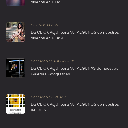
diseños en HTML.
GLOBALH MARITIME FORWARDING
CLL MILLET 83 1 , EXTREMADURA INSURGENTES
TEL:(55)5584-2523
DISEÑOS FLASH
Da CLICK AQUÍ para Ver ALGUNOS de nuestros
GLOBALH MARITIME FORWARDING SERVICES
diseños en FLASH.
CLL MILLET 83 1 , EXTREMADURA INSURGENTES
TEL:(55)5584-0004
GALERÍAS FOTOGRÁFICAS
Da CLICK AQUÍ para Ver ALGUNAS de nuestras
GLOBALH MARITIME FORWARDING SERVICES
Galerías Fotográficas.
AVE BAJA CALIFORNIA EJE 3 SUR 67 204 S/N 204 , ROMA SUR
TEL:(55)5584-2549
GALERÍAS DE INTROS
HAMSA MEYER GLOBAL TRANSPORT
Da
CLICK AQUÍ para Ver ALGUNOS de nuestros
INTROS.
AVE COLONIA DEL VALLE 511 3 , DEL VALLE
TEL:(55)5536-0680