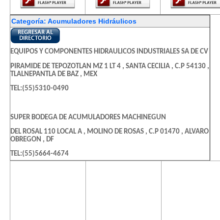
Categoría: Acumuladores Hidráulicos
EQUIPOS Y COMPONENTES HIDRAULICOS INDUSTRIALES SA DE CV
PIRAMIDE DE TEPOZOTLAN MZ 1 LT 4 , SANTA CECILIA , C.P 54130 ,
TLALNEPANTLA DE BAZ , MEX
TEL:(55)5310-0490
SUPER BODEGA DE ACUMULADORES MACHINEGUN
DEL ROSAL 110 LOCAL A , MOLINO DE ROSAS , C.P 01470 , ALVARO
OBREGON , DF
TEL:(55)5664-4674
El contenido de
El contenido de
El contenido
esta página
esta página
esta págin
requiere una
requiere una
requiere u
versión más
versión más
versión m
reciente de
reciente de
reciente d