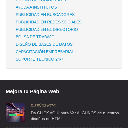
AYUDA A INSTITUTOS
PUBLICIDAD EN BUSCADORES
PUBLICIDAD EN REDES SOCIALES
PUBLICIDAD EN EL DIRECTORIO
BOLSA DE TRABAJO
DISEÑO DE BASES DE DATOS
CAPACITACIÓN EMPRESARIAL
SOPORTE TÉCNICO 24/7
Mejora tu Página Web
DISEÑOS HTML
Da CLICK AQUÍ para Ver ALGUNOS de nuestros
diseños en HTML.