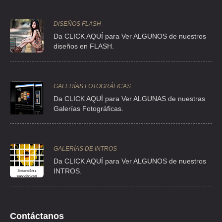
TREFILADOS INOXIDABLES DE MEXICO SA DE CV
DISEÑOS FLASH
PASEO DE LA REFORMA 116 801 , JUAREZ , C.P 06600 , MEXICO ,
Da CLICK AQUÍ para Ver ALGUNOS de nuestros
DF
diseños en FLASH.
TEL:(55)5705-1258
ALIANZA METAL ALUMINIO Y ACERO INOXIDABLE
GALERÍAS FOTOGRÁFICAS
AV 1 Nº 498 2 , PARQUE INDUSTRIAL CAR , C.P 54918 , TULTITLAN
Da CLICK AQUÍ para Ver ALGUNAS de nuestras
, MEX
Galerías Fotográficas.
TEL:(33)5000-1350
ABASTECEDORA ATM CULHUACAN SA DE CV
GALERÍAS DE INTROS
Da
CLICK AQUÍ para Ver ALGUNOS de nuestros
JAVIER ROJO GOMEZ S/N , LEYES DE REFORMA 3A SECCION , C.P
09310 , IZTAPALAPA , DF
INTROS.
TEL:(55)5694-3350
COMERCIALIZADORA AFIRO
Contáctanos