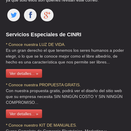
ya que solo ellos son quienes revisan este correo.
PROMINOX SA DE CV
HENRY FORD 4 , INDUSTRIAL SAN NICOLAS , C.P 54030 , MEX
TEL:(55)5310-0222
Servicios Especiales de CINRI
* Conoce nuestra LUZ DE VIDA.
ACEROS INOXIDABLES
Es un gran derecho el que tenemos los seres humanos a poder
elegir, o lo que se le conoce mejor como el libre albedrío, de
CLLE VOLCAN SANTA MARIA MZA 10 LT 5 , AMPLIACION
hecho es una característica que nos permite ser libres...
TEL:(55)5120-3834
Ver detalles... »
DOMO ARQUITECTURA Y CONSTRUCCION SA DE CV
* Conoce nuestra PROPUESTA GRATIS.
Con nuestra propuesta gratis, podrá ver el diseño del sitio web
LAMINADORA DE ACERO 42 , VISTA HERMOSA , C.P 54080 ,
que su empresa necesita SIN NINGÚN COSTO Y SIN NINGÚN
TLALNEPANTLA DE BAZ , MEX
COMPROMISO...
TEL:(55)9113-9033
Ver detalles... »
ACEROS LA BRECHA SA DE CV
* Conoce nuestro KIT DE MANUALES.