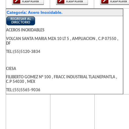
Categoría: Acero Inoxidable.
ACEROS INOXIDABLES
VOLCAN SANTA MARIA MZA 10 LT 5 , AMPLIACION , C.P 07550 ,
DF
TEL:(55)5120-3834
CIESA
FILIBERTO GOMEZ N° 100 , FRACC INDUSTRIAL TLALNEPANTLA ,
C.P 54030 , MEX
TEL:(55)5565-9036
El contenido de
El contenido de
El contenido
esta página
esta página
esta págin
METALES DIAZ SA DE CV
requiere una
requiere una
requiere u
MARINA NACIONAL 115 , CENTRO HISTORICO , C.P 06010 , DF
versión más
versión más
versión m
reciente de
reciente de
reciente d
TEL:(55)5083-0260