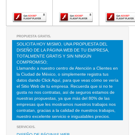
Adobe Flash
Adobe Flash
Adobe Fla
Player.
Player.
Player.
SUMINISTROS INOXIDABLES INTERNACIONALES SUINOX
ORIENTE 107 NUM 3313 , BONDOJITO , C.P 07850 , GUSTAVO A
MADERO , DF
TEL:(55)5760-3244
PROPUESTA GRATIS.
SOLICITA HOY MISMO, UNA PROPUESTA DEL
DISEÑO DE LA PÁGINA WEB DE TU EMPRESA,
TUBERIA MECANICA SA DE CV
TOTALMENTE GRATIS Y SIN NINGÚN
FRAY S T DE MIER 455 , CTO MEXICO D F , C.P 15810 , MEXICO , DF
COMPROMISO;
Llamando a nuestro centro de Atención a Clientes en
TEL:(55)5768-2900
la Ciudad de México, o simplemente registra tus
datos dando Click Aquí, para que veas cómo se vería
el Sitio Web de tu empresa. Recuerda que si no te
ACEROS PALMEXICO
gusta no nos contratas, así de seguros estamos de
INSURGENTES NORTE NO 554 0 , ATLAMPA , C.P 06450 ,
nuestras propuestas, ya que más del 80% de las
CUAUHTEMOC , DF
empresas que les mostramos nuestros trabajos nos
contratan, gracias a la calidad de nuestros trabajos,
TEL:(55)5729-0900
nuestro excelente servicio e inigualables precios.
SERVICIOS.
ARS PROMEX
DISEÑO DE PÁGINAS WEB