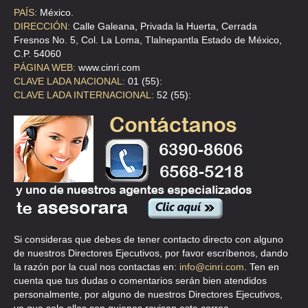
RETORNO 1 SUR 12 75 B , AGRICOLA ORIENTAL , C.P 85000 , SON
PAÍS:
México.
DIRECCIÓN:
Calle Galeana, Privada la Huerta, Cerrada
TEL:(55)5763-8101
Fresnos No. 5, Col. La Loma, Tlalnepantla Estado de México,
C.P. 54060
PÁGINA WEB:
www.cinri.com
GRUPO METRO ALUMINIO SA DE CV
CLAVE LADA NACIONAL:
01 (55):
EMILIO CARDENAS 139 A , INDUSTRIAL SAN NICOLAS , C.P 54000 ,
CLAVE LADA INTERNACIONAL:
52 (55):
MEX
TEL:(55)5390-5013
INOXIDABLES DE SAN LUIS SA DE CV
AV PRESIDENTE JUAREZ S/N , SAN JERONIMO DE TEPETLACALCO ,
C.P 54080 , MEX
TEL:(55)2628-3828
Si consideras que debes de tener contacto directo con alguno
INOXIDABLES Y PROCESOS SA DE CV
de nuestros Directores Ejecutivos, por favor escríbenos, dando
la razón por la cual nos contactas en:
info@cinri.com
. Ten en
DE LAS NACIONES 1 22 , NAPOLES , C.P 03810 , BENITO JUAREZ ,
cuenta que tus dudas o comentarios serán bien atendidos
DF
personalmente, por alguno de nuestros Directores Ejecutivos,
TEL:(55)5488-0414