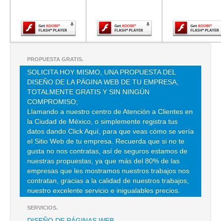
Adobe Flash
Adobe Flash
Adobe Fla
Player.
Player.
Player.
FANDELI
AV. PRESIDENTE JUAREZ 225 , SAN JERONIMO TEPETLACALCO , C.P
54090 , TLALNEPANTLA DE BAZ , MEX
PROPUESTA GRATIS.
TEL:(55)5366-1400
SOLICITA HOY MISMO, UNA PROPUESTA DEL
DISEÑO DE LA PÁGINA WEB DE TU EMPRESA,
TOTALMENTE GRATIS Y SIN NINGÚN
HERRAMIENTAS LOPEZ HNOS SA DE CV
COMPROMISO;
SUR 8 137 , AGRICOLA ORIENTAL , C.P 08500 , IZTACALCO , DF
Llamando a nuestro centro de Atención a Clientes en
la Ciudad de México, o simplemente registra tus
TEL:(55)5700-9606
datos dando Click Aquí, para que veas cómo se vería
el Sitio Web de tu empresa. Recuerda que si no te
gusta no nos contratas, así de seguros estamos de
ABRASIVOS BERLIN S.A. DE C.V.
nuestras propuestas, ya que más del 80% de las
REAL A SAN LORENZO 290 , EL MANTO , C.P 09830 , IZTAPALAPA ,
empresas que les mostramos nuestros trabajos nos
DF
contratan, gracias a la calidad de nuestros trabajos,
TEL:(55)5686-0622
nuestro excelente servicio e inigualables precios.
SERVICIOS.
ABRASIVOS HIDALGO, S.A. DE C.V.
DISEÑO DE PÁGINAS WEB