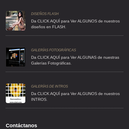
ROSBER SA DE CV
DISEÑOS FLASH
SN ANDRES ATOTO 145 , EL CONDE , C.P 53500 , NAUCALPAN DE
Da CLICK AQUÍ para Ver ALGUNOS de nuestros
JUAREZ , MEX
diseños en FLASH.
TEL:(55)5358-9711
ABRASIVOS AUSTROMEX
GALERÍAS FOTOGRÁFICAS
CLL SN PEDRO 36 , GUADALUPE DEL MORAL
Da CLICK AQUÍ para Ver ALGUNAS de nuestras
Galerías Fotográficas.
TEL:(55)5600-2568
ABRASIVOS AUSTROMEX
GALERÍAS DE INTROS
AVE MICHOACAN 45 , GUADALUPE DEL MORAL
Da
CLICK AQUÍ para Ver ALGUNOS de nuestros
TEL:(55)5694-3652
INTROS.
ABRASIVOS AUSTROMEX
AVE MICHOACAN 45
Contáctanos