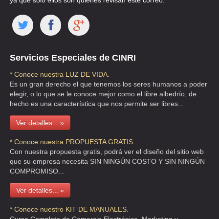
ya que solo ellos son quienes revisan este correo.
CAMI REAL A SAN LORENZO 290 , EL MANTO
TEL:(55)5686-0622
ABRASIVOS DAVID LACK
Servicios Especiales de CINRI
CLL PLUTARCO ELIAS CALLES 935 , MODERNA
TEL:(55)5579-4314
* Conoce nuestra LUZ DE VIDA.
Es un gran derecho el que tenemos los seres humanos a poder
elegir, o lo que se le conoce mejor como el libre albedrío, de
ABRASIVOS HERRAMIENTAS ZAMORAN
hecho es una característica que nos permite ser libres...
AVE PLUTARCO ELIAS CALLES 1331 , NATIVITAS
Ver detalles... »
TEL:(55)5532-0743
* Conoce nuestra PROPUESTA GRATIS.
Con nuestra propuesta gratis, podrá ver el diseño del sitio web
ABRASIVOS HERRAMIENTAS ZAMORANO
que su empresa necesita SIN NINGÚN COSTO Y SIN NINGÚN
COMPROMISO...
AVE PLUTARCO ELIAS CALLES 1331 , AMPLIACION NATIVITAS
TEL:(55)5532-3301
Ver detalles... »
* Conoce nuestro KIT DE MANUALES.
ABRASIVOS HIDALGO, S.A. DE C.V.