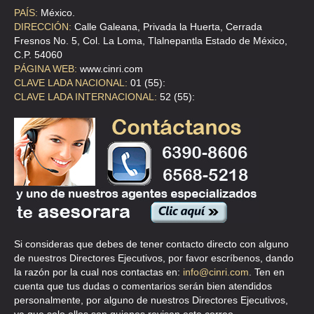
TEL:(55)5694-7820
PAÍS:
México.
DIRECCIÓN:
Calle Galeana, Privada la Huerta, Cerrada
Fresnos No. 5, Col. La Loma, Tlalnepantla Estado de México,
ABRASIVOS AUSTROMEX
C.P. 54060
CLL GREGORIO TORRES QUINTERO 58 , BARRIO SAN MIGUEL
PÁGINA WEB:
www.cinri.com
CLAVE LADA NACIONAL:
01 (55):
TEL:(55)5686-2873
CLAVE LADA INTERNACIONAL:
52 (55):
ABRASIVOS AUSTROMEX SA DE CV
AVE MICHOACAN 45 , GUADALUPE DEL MORAL
TEL:(55)5694-5966
ABRASIVOS AUSTROMEX SA DE CV
AVE MICHOACAN 45 , GUADALUPE DEL MORAL
Si consideras que debes de tener contacto directo con alguno
TEL:(55)5694-7460
de nuestros Directores Ejecutivos, por favor escríbenos, dando
la razón por la cual nos contactas en:
info@cinri.com
. Ten en
cuenta que tus dudas o comentarios serán bien atendidos
ABRASIVOS BERLIN S.A. DE C.V.
personalmente, por alguno de nuestros Directores Ejecutivos,