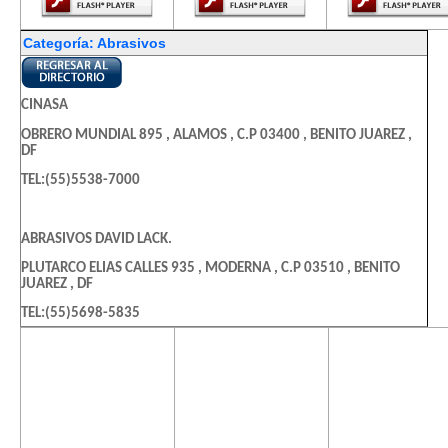
Categoría: Abrasivos
CINASA
OBRERO MUNDIAL 895 , ALAMOS , C.P 03400 , BENITO JUAREZ ,
DF
TEL:(55)5538-7000
ABRASIVOS DAVID LACK.
PLUTARCO ELIAS CALLES 935 , MODERNA , C.P 03510 , BENITO
JUAREZ , DF
TEL:(55)5698-5835
El contenido de
El contenido de
El contenido
esta página
esta página
esta págin
ABRASIVOS Y HERRAMIENTAS ZAMORANO SA DE CV
requiere una
requiere una
requiere u
PLUTARCO ELIAS CALLES 1331 , NATIVITAS , C.P 03500 , BENITO
versión más
versión más
versión m
JUAREZ , DF
reciente de
reciente de
reciente d
TEL:(55)5532-3301