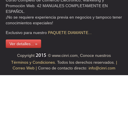
Curso Completo de Comercio Electrónico, Marketing y
Promoción Web. 42 MANUALES COMPLETAMENTE EN
CALL DR BALMIS 10 1 , DOCTORES
ESPAÑOL.
TEL:(55)5761-5108
¡No se requiere experiencia previa en negocios y tampoco tener
conocimientos especiales!
ABRASIVOS Y ADHESIVOS DE NAUCALPAN SA DE CV
Exclusivo para nuestro
PAQUETE
DIAMANTE...
CLLE GUSTAVO BAZ 19 1 , SAN BARTOLO NAUCALPAN
Ver detalles... »
(NAUCALPAN CENTRO)
TEL:(55)5359-2501
Copyright
© www.cinri.com, Conoce nuestros
Términos y Condiciones.
Todos los derechos reservados.
|
Correo Web |
Correo de contacto directo:
info@cinri.com
ABRASIVOS Y HERRAMIEN ZAMORANO
AVE PLUTARCO ELIAS CALLES 1332 , AMPLIACION NATIVITAS
TEL:(55)5539-3996
ABRASIVOS Y HERRAMIENTAS GUTZA
CHOCOLIN 79 , COL. SAN JUAN CERRO
TEL:(55)5612-9424