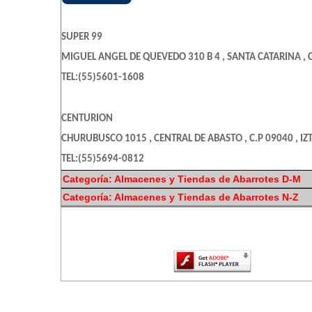
SUPER 99
MIGUEL ANGEL DE QUEVEDO 310 B 4 , SANTA CATARINA , C
TEL:(55)5601-1608
CENTURION
CHURUBUSCO 1015 , CENTRAL DE ABASTO , C.P 09040 , IZ
TEL:(55)5694-0812
Categoría: Almacenes y Tiendas de Abarrotes D-M
Categoría: Almacenes y Tiendas de Abarrotes N-Z
PROVEEDORA HNOS PEREZ SA DE CV
El contenido de esta página requiere una
PASCUAL OROZCO 79 , SAN MIGUEL , C.P 08650 , IZTACALC
más reciente de Adobe Flash Playe
TEL:(55)5522-9436
ABARROTES YOLANDA
PEDRO HENRIQUEZ UREAÑO 451 , PEDREGAL DE SANTO DOM