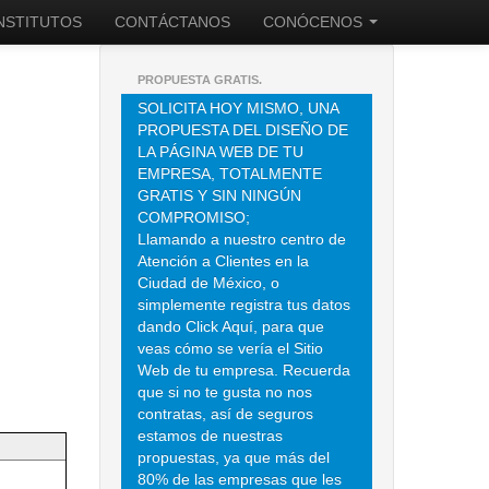
INSTITUTOS
CONTÁCTANOS
CONÓCENOS
PROPUESTA GRATIS.
SOLICITA HOY MISMO, UNA
PROPUESTA DEL DISEÑO DE
LA PÁGINA WEB DE TU
EMPRESA, TOTALMENTE
GRATIS Y SIN NINGÚN
COMPROMISO;
Llamando a nuestro centro de
Atención a Clientes en la
Ciudad de México, o
simplemente registra tus datos
dando Click Aquí, para que
veas cómo se vería el Sitio
Web de tu empresa. Recuerda
que si no te gusta no nos
contratas, así de seguros
estamos de nuestras
propuestas, ya que más del
80% de las empresas que les