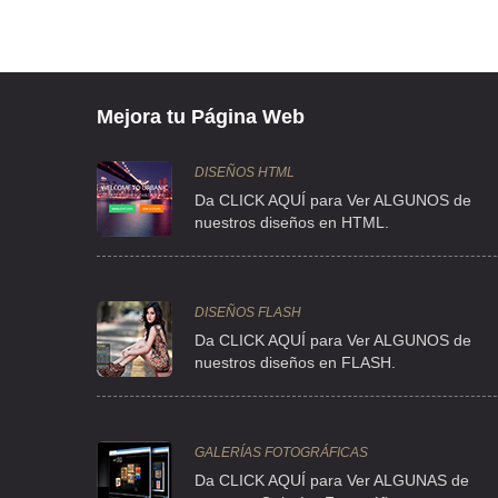
TEL:(55)5610-3157
ABARROTES VANE
Mejora tu Página Web
GOMEZ FARIAS 12 , GERMINAL , C.P 89300 , TAMPICO , T
TEL:(55)5654-1825
DISEÑOS HTML
Da CLICK AQUÍ para Ver ALGUNOS de
CASA ARIAS
nuestros diseños en HTML.
ROLDAN 11 , CENTRO , C.P 06060 , DF
TEL:(55)5522-1485
DISEÑOS FLASH
Da CLICK AQUÍ para Ver ALGUNOS de
DEPOSITO DULCE MARIA E ISABEL
nuestros diseños en FLASH.
ROSARIO 12 , SANTA BARBARA , C.P 02230 , AZCAPOTZALC
TEL:(55)2626-4941
GALERÍAS FOTOGRÁFICAS
DOS TORRES
Da CLICK AQUÍ para Ver ALGUNAS de