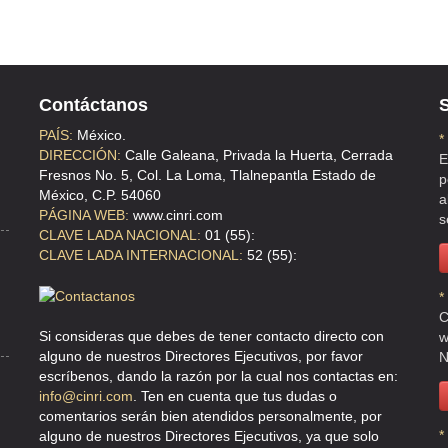
Contáctanos
S
AMS
PAÍS:
México.
*
DIRECCIÓN:
Calle Galeana, Privada la Huerta, Cerrada
E
Fresnos No. 5, Col. La Loma, Tlalnepantla Estado de
p
México, C.P. 54060
a
PÁGINA WEB:
www.cinri.com
s
CLAVE LADA NACIONAL:
01 (55):
CLAVE LADA INTERNACIONAL:
52 (55):
*
C
Si consideras que debes de tener contacto directo con
w
O , DF
alguno de nuestros Directores Ejecutivos, por favor
N
escríbenos, dando la razón por la cual nos contactas en:
info@cinri.com
. Ten en cuenta que tus dudas o
comentarios serán bien atendidos personalmente, por
*
alguno de nuestros Directores Ejecutivos, ya que solo