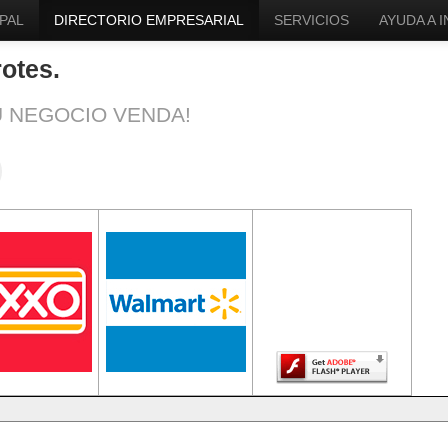
PAL
DIRECTORIO EMPRESARIAL
SERVICIOS
AYUDA A 
otes.
U NEGOCIO VENDA!
El contenido de
esta página
requiere una
versión más
reciente de Adobe
Flash Player.