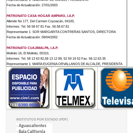
Fecha de Actualización: 27/01/2003
PATRONATO CASA HOGAR AMPARO, I.A.P.
Allende No 177, Del Carmen Coyoacán, 04100,
Informes: Tel. 56 58 67 81 Fax. 56.58.67.81
Representante 1: SOR MARGARITA CONTRERAS SANTOS, DIRECTORA
Fecha de Actualización: 09/04/2002
PATRONATO CUAJIMALPA, I.A.P.
Molinito 16, El Molinito, 05310,
Informes: Tel. 58 13 63 82,58 13 12 89, 52 59 19 52 Fax. 58.12.63.35
Representante 1: MARÍA EUGENIA ORVALLANOS DE ALCALDE, PRESIDENTA
Representante 2: ALEJANDRA SILIS DE SEGURA, VICEPRESIDENTA
Fecha de Actualización: 23/08/2002
PATRONATO DE APOYO SOCIAL, A.C.
(PAS)
Yácatas 418, Narvarte, 03020,
Informes: Tel. 55 23 52 80, 55 23 66 40 Fax. 55.23.52.80
Representante 1: AMPARO GARCÍA TORRES H., PRESIDENTA
Representante 2: CRESENCIA OLAGUE LEÓN, DIRECTORA
Fecha de Actualización: 20/03/2003
INSTITUTOS POR ESTADO (PDF)
·
Aguascalientes
PATRONATO DEL PARQUE ECOLÓGICO DE XOCHIMILCO, A.C.
·
Baja California