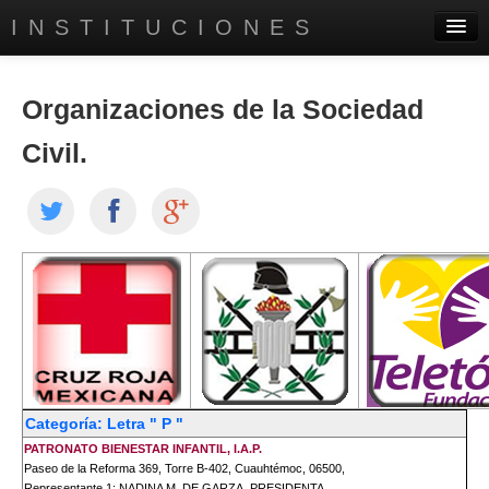
INSTITUCIONES
PRINCIPAL
Organizaciones de la Sociedad
DIRECTORIO EMPRESARIAL
Civil.
SERVICIOS
AYUDA A INSTITUTOS
CONTÁCTANOS
CONÓCENOS
Categoría: Letra " P "
PATRONATO BIENESTAR INFANTIL, I.A.P.
Paseo de la Reforma 369, Torre B-402, Cuauhtémoc, 06500,
Representante 1: NADINA M. DE GARZA, PRESIDENTA