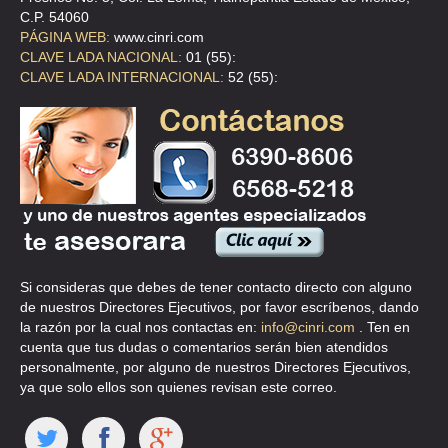
POBLADORES Y TRABAJADORES DE LA MESA LOS HORNOS, A.C
C.P. 54060
4o. Andador Xamiltepec y 7o. Andador Xamiltepec, Mz. C, Lt. 21, Mesa de los Hornos, 1
PÁGINA WEB:
www.cinri.com
Informes: Tel. 55 13 93 76 Fax. 5513.93.76
CLAVE LADA NACIONAL:
01 (55):
Representante 1: RAMONA RIVAS CORDERO, COORDINADORA GENERAL
CLAVE LADA INTERNACIONAL:
52 (55):
Fecha de Actualización: 05/06/2002
PODER CIUDADANO. ACCIÓN CIUDADANA POR LA DEMOCRACIA Y POR LA VI
YOSEMITE 45, NÁPOLES, 03810,
Representante 1: LIC. YOLOXOCHITL CASAS CHOUSAL, SECRETARIA EJECUTIVA
Fecha de Actualización: 27/01/2003
PRESENCIA CIUDADANA MEXICANA, A.C
(UGAM)
Zacatecas 206 Pent House, Roma Sur, 06700,
Informes: Tel. 55 74 02 17, 52 64 60 94 Fax. 52.64.60.94
Representante 1: LIC. MARTHA DELGADO PERALTA, PRESIDENTA
Si consideras que debes de tener contacto directo con alguno
Fecha de Actualización: 20/03/2003
de nuestros Directores Ejecutivos, por favor escríbenos, dando
presenci@prodigy.net.mx
la razón por la cual nos contactas en:
info@cinri.com
. Ten en
http://www.union.org.mx
cuenta que tus dudas o comentarios serán bien atendidos
personalmente, por alguno de nuestros Directores Ejecutivos,
PRESENCIA CIUDADANA MEXICANA, A.C.
ya que solo ellos son quienes revisan este correo.
(PCM)
Zacatecas 206 Penthouse, Roma, 06700,
Informes: Tel. 55 74 02 17 Fax. 52.64.60.94
Representante 1: MARTA DELGADO PERALTA, PRESIDENTE DEL CONSEJO NACI