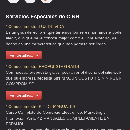
Representante 2: GUADALUPE MEJIA MORALES, SECRETARIA
Fecha de Actualización: 23/08/2002
presenci@prodigy.net.mx
Servicios Especiales de CINRI
http://www.union.org.mx
* Conoce nuestra LUZ DE VIDA.
PRO AYUDA A LOS INDIGENAS, A.C.
Es un gran derecho el que tenemos los seres humanos a poder
Río Lerma 259-C, Cuauhtémoc, 06500,
elegir, o lo que se le conoce mejor como el libre albedrío, de
Informes: 5207 6551, 5511 9027
hecho es una característica que nos permite ser libres...
Representante 1: Lic. José Francisco Bermúdez de Castro, Director General
Fecha de Actualización: 14/03/2005
Ver detalles... »
proayudaindigenas@hotmail.com
PRO-AYUDA DE LOS ENFERMOS DEL HOSPITAL DE TEPEXPAN, I.A.P.
* Conoce nuestra PROPUESTA GRATIS.
Adolfo Prieto 1345-402, Del Valle, 03100,
Con nuestra propuesta gratis, podrá ver el diseño del sitio web
Informes: Tel. 55 59 41 75, 044 55 54 54 91 76 Fax. 55.59.41.75
que su empresa necesita SIN NINGÚN COSTO Y SIN NINGÚN
Representante 1: JOAQUÍN MARTÍNEZ AGUILAR, PRESIDENTE
COMPROMISO...
Representante 2: ALICIA VALDOVINO DE MARTÍNEZ, REPRESENTANTE LEGAL
Fecha de Actualización: 27/01/2003
Ver detalles... »
martival@laneta.apc.org
* Conoce nuestro KIT DE MANUALES.
PROCURA, A.C.
Curso Completo de Comercio Electrónico, Marketing y
(PROCURA)
Av. Contreras 517-A, San Jerónimo Lídice, 10200,
Promoción Web. 42 MANUALES COMPLETAMENTE EN
Informes: Tel. 56 81 05 55, 56 81 05 95 Fax. 56.68.00.49
ESPAÑOL.
Representante 1: ALEXIS EUGENIO ROVZAR, PRESIDENTE
¡No se requiere experiencia previa en negocios y tampoco tener