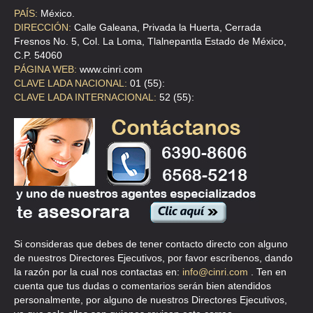
Distrito
105 Doctores 0
PRO PERSONAS CON
APAC
PAÍS:
México.
Federal
México
PARÁLISIS CEREBRAL
DIRECCIÓN:
Calle Galeana, Privada la Huerta, Cerrada
Cuauhtémoc
Fresnos No. 5, Col. La Loma, Tlalnepantla Estado de México,
C.P. 54060
Miguel Gordoa
PÁGINA WEB:
www.cinri.com
1689
CLAVE LADA NACIONAL:
01 (55):
Guadalupana
APOYO Y VIDA, A.C.
Jalisco
33
CLAVE LADA INTERNACIONAL:
52 (55):
44220
Guadalajara
Guadalajara
Margarita Maza
de Juárez y
APREMIO, ASOCIACIÓN PRO
Camelia 580
APREMIO,
REHABILITACIÓN DEL
Sonora
Tierra y
I.A.P.
MINUSVÁLIDO, I.A.P.
Libertad 0
Hermosillo
Si consideras que debes de tener contacto directo con alguno
Hermosillo
de nuestros Directores Ejecutivos, por favor escríbenos, dando
Antonio De
la razón por la cual nos contactas en:
info@cinri.com
. Ten en
Mendoza 130
cuenta que tus dudas o comentarios serán bien atendidos
APRENDIENDO A TRAVES
Distrito
AAA
Lomas Virreyes
55
personalmente, por alguno de nuestros Directores Ejecutivos,
DEL ARTE, A.C.
Federal
11000 México