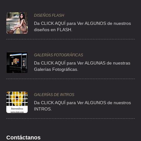
PUEBLA
Puebla Puebla
DISEÑOS FLASH
55 Poniente
Da CLICK AQUÍ para Ver ALGUNOS de nuestros
1111 Prados
diseños en FLASH.
AMIGOS DE LA TIERRA, A.C.
Puebla
Agua Azul
222
72430 Puebla
Puebla
Chica 31
GALERÍAS FOTOGRÁFICAS
AMIGOS DEL ESTUDIANTE
Distrito
Torriello Guerra
Da CLICK AQUÍ para Ver ALGUNAS de nuestras
55
INVIDENTE, I.A.P.
Federal
14050 México
Galerías Fotográficas.
Tlalpan
Cda. Roberto
Gayol 10
GALERÍAS DE INTROS
Guadalupe
AMISTAD, DESARROLLO Y
Distrito
Da
CLICK AQUÍ para Ver ALGUNOS de nuestros
ADECO
Insurgentes
55
COOPERACIÓN, A.C.
Federal
INTROS.
7870 México
Gustavo A.
Madero
Dr. Arce 104 y
Contáctanos
APAC, I.A.P. ASOCIACIÓN