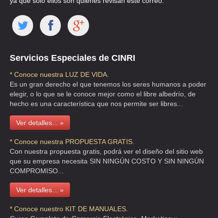
ya que solo ellos son quienes revisan este correo.
Miguel Hidalgo
1° de mayo 14
Esquipulas
Xoxo 71230
ASESORÍA SOCIAL Y
Servicios Especiales de CINRI
ASE
Oaxaca
Oaxaca de
951
EMPRESARIAL, S.C.
Juárez Santa
* Conoce nuestra LUZ DE VIDA.
Cruz
Es un gran derecho el que tenemos los seres humanos a poder
Xoxocotlán
elegir, o lo que se le conoce mejor como el libre albedrío, de
hecho es una característica que nos permite ser libres...
ASILO PARTICULAR DE
9 poniente 309
CARIDAD PARA ANCIANOS
Puebla
Centro 72000
222
Ver detalles... »
F.B.P
Puebla Puebla
* Conoce nuestra PROPUESTA GRATIS.
Cerrada
Con nuestra propuesta gratis, podrá ver el diseño del sitio web
Chilpancingo 8
ASOCIACIÓN CENTRO DE
que su empresa necesita SIN NINGÚN COSTO Y SIN NINGÚN
Vista Hermosa
REHABILITACIÓN PARA
ACREC
Morelos
77
COMPROMISO...
62290
CIEGOS, I.A.P.
Cuernavaca
Ver detalles... »
Cuernavaca
* Conoce nuestro KIT DE MANUALES.
Cuauhtémoc 43