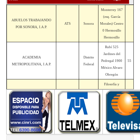
Monterrey 167
(esq. García
ABUELOS TRABAJANDO
ATS
Sonora
Morales) Centro
POR SONORA, I.A.P.
0 Hermosillo
Hermosillo
Rubí 525
Jardines del
ACADEMIA
Distrito
Pedregal 1900
55
METROPOLITANA, I.A.P.
Federal
México Alvaro
Obregón
Filosofía y
Letras 88
ACADEMIA MEXICANA DE
Distrito
AMDH
Copilco el Alto
55
DERECHOS HUMANOS, A.C.
Federal
4360 México
Coyoacán
Av.
Constituyentes 5
ACCIÓN CONTRA EL
Distrito
San Miguel
ACA