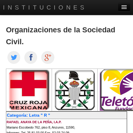
INSTITUCIONES
PRINCIPAL
Organizaciones de la Sociedad
DIRECTORIO EMPRESARIAL
Civil.
SERVICIOS
AYUDA A INSTITUTOS
CONTÁCTANOS
CONÓCENOS
Categoría: Letra " R "
RAFAEL ANAYA DE LA PEÑA, I.A.P.
Mariano Escobedo 762, piso 8, Anzures, 11590,
Informes: Tel. 25 81 03 00 Fax. 52.03.74.09