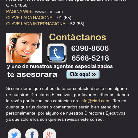
C.P. 54060
RED PARA LA DEFENSA DE LOS DERECHOS HUMANOS "JOSÉ ANTONIO SIMÓ
PÁGINA WEB:
www.cinri.com
Villa Hermosa 21-A, Hipódromo Condesa, 06170,
CLAVE LADA NACIONAL:
01 (55):
Informes: Tel. 55 64 57 79, 52 72 99 19,52 72 99 64 Fax. 55.15.45.65
CLAVE LADA INTERNACIONAL:
52 (55):
Representante 1: FRANCISCO J. GIL CASTAÑEDA, PRESIDENTE
Representante 2: LIC. MARÍA TERESA FERNÁNDEZ, SECRETARIA
Fecha de Actualización: 28/01/2003
f_javier_gil@hotmail.com
RED POR LA SALUD DE LAS MUJERES DEL D.F
Bélgica 1007, int. 3, Portales, 03300,
Informes: Tel. 56 72 18 13, 55 39 49 13 Fax. 56.72.18.13
Representante 1: LIC. CLAUDIA CRUZ, COORDINADORA EJECUTIVA
Fecha de Actualización: 14/02/2002
redsaluddf@laneta.apc.org,proderechos@laneta.apc.org
http://www.laneta.apc.org/proderechos
Si consideras que debes de tener contacto directo con alguno
de nuestros Directores Ejecutivos, por favor escríbenos, dando
REGIONAL DE MUJERES
la razón por la cual nos contactas en:
info@cinri.com
. Ten en
Argentina 63, Centro, 06040,
cuenta que tus dudas o comentarios serán bien atendidos
Informes: Tel. 55 26 76 29
personalmente, por alguno de nuestros Directores Ejecutivos,
Representante 1: CARMEN MARTÍNEZ FLORES, COORDINADORA
ya que solo ellos son quienes revisan este correo.
Fecha de Actualización: 20/03/2003
RESIDENCIA HOGAR JOSÉ BARROSO CHÁVEZ, I.A.P.
Amacuzac 427, San Andrés Tetepilco, 09440,