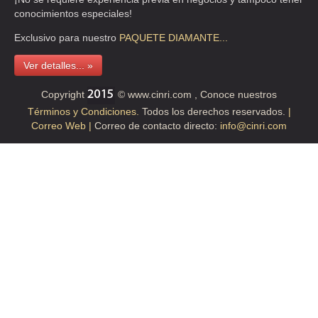
rioamex@laneta.apc.org
conocimientos especiales!
http://www.rioabierto.org
Exclusivo para nuestro
PAQUETE
DIAMANTE...
Ver detalles... »
Copyright
© www.cinri.com , Conoce nuestros
Términos y Condiciones.
Todos los derechos reservados.
|
Correo Web |
Correo de contacto directo:
info@cinri.com