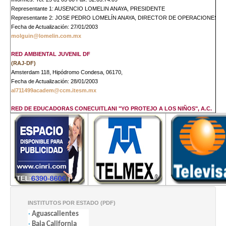
Representante 1: AUSENCIO LOMELIN ANAYA, PRESIDENTE
Representante 2: JOSE PEDRO LOMELÍN ANAYA, DIRECTOR DE OPERACIONES
Fecha de Actualización: 27/01/2003
molguin@lomelin.com.mx
RED AMBIENTAL JUVENIL DF
(RAJ-DF)
Amsterdam 118, Hipódromo Condesa, 06170,
Fecha de Actualización: 28/01/2003
al711499academ@ccm.itesm.mx
RED DE EDUCADORAS CONECUITLANI "YO PROTEJO A LOS NIÑOS", A.C.
Calle Central Núm. 34, Barrio Norte, 01410,
Informes: Tel. 56 11 27 77, 56 10 88 85 Fax. 56.11.27.77
Representante 1: CONCEPCIÓN ARISTA, PRESIDENTA
Representante 2: MARCIA ROJAS AGUILAR, PRESIDENTA
Fecha de Actualización: 28/03/2003
franbar@correoweb.com
RED DE EDUCADORES AMBIENTALES DE LA REGION CENTRO DE MEXICO AC
(REARCEM)
Becerra 54-4, Tacubaya, 11870,
INSTITUTOS POR ESTADO (PDF)
Informes: Tel. 2 72 76 19 Fax. 55.16.91.55
·
Aguascalientes
Representante 1: GRACIELA RAMÍREZ GARCÍA, COORDINADORA
·
Baja California