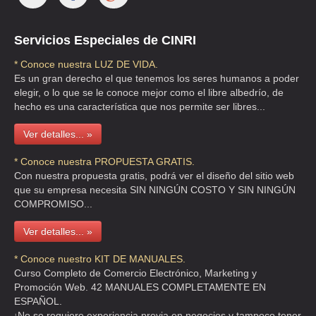
Informes: Tel. 55 39 16 07
Representante 1: JOSÉ BARROSO CHÁVEZ, PRESIDENTE
Representante 2: LUZ M. SALDAÑA DE VIDAL, VICEPRESIDENTA
Servicios Especiales de CINRI
Fecha de Actualización: 26/08/2002
* Conoce nuestra LUZ DE VIDA.
RESIDENCIA UNIVERSITARIA FEMENINA, A.C.
Es un gran derecho el que tenemos los seres humanos a poder
(RUF)
elegir, o lo que se le conoce mejor como el libre albedrío, de
Jalapa 67, Roma, 06700,
hecho es una característica que nos permite ser libres...
Informes: Tel. 55 25 55 47 Fax. 56.87.49.79
Representante 1: GUADALUPE ROMERO SANTILLÁN, DIRECTORA
Ver detalles... »
Fecha de Actualización: 22/02/2002
rufmexico@infosel.net.mx
* Conoce nuestra PROPUESTA GRATIS.
RETO A LA JUVENTUD MÉXICO, I.A.P.
Con nuestra propuesta gratis, podrá ver el diseño del sitio web
(RJMIAP)
que su empresa necesita SIN NINGÚN COSTO Y SIN NINGÚN
Privada de Reforma 8, San Simón Ticumac, 03660,
COMPROMISO...
Informes: Tel. 55 39 43 45 Fax. 55.39.43.45
Representante 1: VÍCTOR FLORES, DIRECTOR
Ver detalles... »
Fecha de Actualización: 11/04/2002
* Conoce nuestro KIT DE MANUALES.
RÍO ABIERTO, A.C.
Curso Completo de Comercio Electrónico, Marketing y
Luz Saviñón 924, Del Valle, 03100,
Informes: Tel. 55 43 30 57, 55 36 08 91 Fax. 55.36.08.91
Promoción Web. 42 MANUALES COMPLETAMENTE EN
Representante 1: ALICIA ZAPPI, DIRECTORA
ESPAÑOL.
Fecha de Actualización: 26/04/2002
¡No se requiere experiencia previa en negocios y tampoco tener