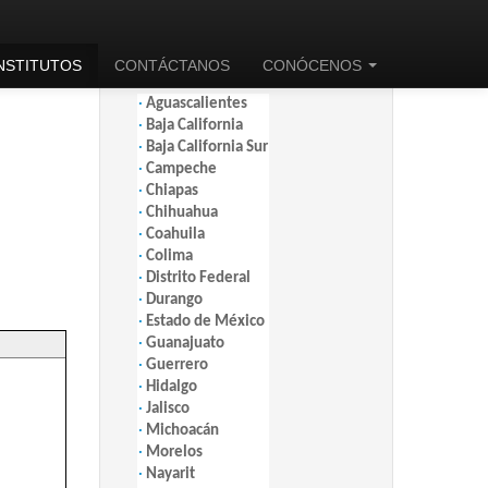
INSTITUTOS
CONTÁCTANOS
CONÓCENOS
INSTITUTOS POR ESTADO (PDF)
·
Aguascalientes
·
Baja California
·
Baja California Sur
·
Campeche
·
Chiapas
·
Chihuahua
·
Coahuila
·
Colima
·
Distrito Federal
·
Durango
·
Estado de México
·
Guanajuato
·
Guerrero
·
Hidalgo
·
Jalisco
·
Michoacán
·
Morelos
·
Nayarit