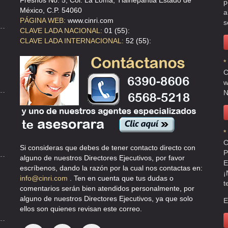
Fresnos No. 5, Col. La Loma, Tlalnepantla Estado de
p
México, C.P. 54060
a
PÁGINA WEB:
www.cinri.com
s
CLAVE LADA NACIONAL:
01 (55):
CLAVE LADA INTERNACIONAL:
52 (55):
*
C
w
N
*
C
Si consideras que debes de tener contacto directo con
P
alguno de nuestros Directores Ejecutivos, por favor
E
escríbenos, dando la razón por la cual nos contactas en:
¡
info@cinri.com
. Ten en cuenta que tus dudas o
t
comentarios serán bien atendidos personalmente, por
alguno de nuestros Directores Ejecutivos, ya que solo
E
ellos son quienes revisan este correo.