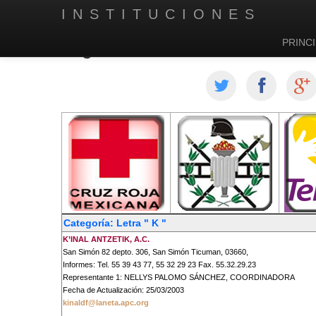
INSTITUCIONES
PRINCI
Organizaciones de la Sociedad
Categoría: Letra " K "
K’INAL ANTZETIK, A.C.
San Simón 82 depto. 306, San Simón Ticuman, 03660,
Informes: Tel. 55 39 43 77, 55 32 29 23 Fax. 55.32.29.23
Representante 1: NELLYS PALOMO SÁNCHEZ, COORDINADORA
Fecha de Actualización: 25/03/2003
kinaldf@laneta.apc.org