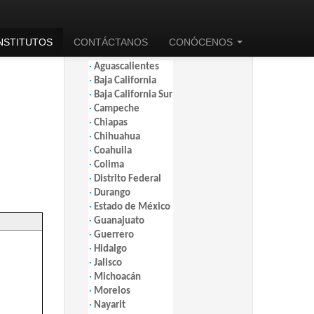
INSTITUTOS
CONTÁCTANOS
CONÓCENOS
INSTITUTOS POR ESTADO (PDF)
·
Aguascalientes
·
Baja California
·
Baja California Sur
·
Campeche
·
Chiapas
·
Chihuahua
·
Coahuila
·
Colima
·
Distrito Federal
·
Durango
·
Estado de México
·
Guanajuato
·
Guerrero
·
Hidalgo
·
Jalisco
·
Michoacán
·
Morelos
·
Nayarit