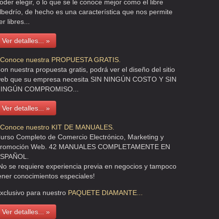
oder elegir, o lo que se le conoce mejor como el libre
lbedrío, de hecho es una característica que nos permite
er libres...
Ver detalles... »
 Conoce nuestra PROPUESTA GRATIS.
on nuestra propuesta gratis, podrá ver el diseño del sitio
eb que su empresa necesita SIN NINGÚN COSTO Y SIN
INGÚN COMPROMISO...
Ver detalles... »
 Conoce nuestro KIT DE MANUALES.
urso Completo de Comercio Electrónico, Marketing y
romoción Web. 42 MANUALES COMPLETAMENTE EN
SPAÑOL.
No se requiere experiencia previa en negocios y tampoco
ener conocimientos especiales!
xclusivo para nuestro
PAQUETE
DIAMANTE...
Ver detalles... »