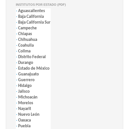
Calle
INSTITUTOS POR ESTADO (PDF)
Alumnos 47
·
Aguascalientes
FUNDACIÓN MCE,
San Miguel
·
Baja California
Distrito
5574-
A.C. (ALUMNOS
FMCE
Chapultepec
·
Baja California Sur
Federal
1496
47)
0 México
·
Campeche
·
Chiapas
Miguel
·
Chihuahua
Hidalgo
·
Coahuila
Calle 19 75
·
Colima
FUNDACIÓN
San Pedro
·
Distrito Federal
MEXICANA PARA
Distrito
de los Pinos
5515-
·
Durango
LA LUCHA
FUNDASIDA
Federal
0 México
7913
·
Estado de México
CONTRA EL SIDA,
·
Guanajuato
Benito
A.C.
·
Guerrero
Juárez
·
Hidalgo
Avenida
·
Jalisco
Hércules
·
Michoacán
LABORATORIO DE
Oriente 43
·
Morelos
INVESTIGACIÓN
·
Nayarit
Hércules
EN CONTROL
LICORE
Querétaro
442
4112382
·
Nuevo León
76209
RECONFIGURABLE
·
Oaxaca
Santiago de
AC
·
Puebla
Querétaro