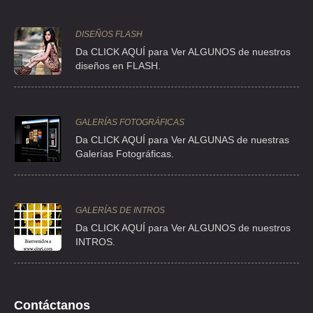
Toriello
RETORNO A LA
Distrito
Guerra
5688-
ESPERANZA, A.C.
Federal
14050
2577
DISEÑOS FLASH
México
Da CLICK AQUÍ para Ver ALGUNOS de nuestros
Tlalpan
diseños en FLASH.
Río San
Angel 9
Guadalupe
GALERÍAS FOTOGRÁFICAS
THE NATURE
Distrito
5661-
TNC
Inn 0
55
CONSERVANCY
Federal
1153
Da CLICK AQUÍ para Ver ALGUNAS de nuestras
México
Galerías Fotográficas.
Alvaro
Obregón
GALERÍAS DE INTROS
Da
CLICK AQUÍ para Ver ALGUNOS de nuestros
INTROS.
Contáctanos