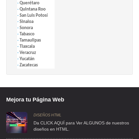
·
Querétaro
Querétaro
·
Quintana Roo
Luis Moya
·
San Luis Potosí
·
Sinaloa
MEMORIA Y
Distrito
12 Centro 0
5130-
MYT
·
Sonora
TOLERANCIA, A.C.
Federal
México
5555
·
Tabasco
Cuauhtémoc
·
Tamaulipas
Colmenar
·
Tlaxcala
29 - Int. B
·
Veracruz
PROYECTO
·
Yucatán
Distrito
301 Santa
5655-
CONCENTRARTE,
liliana
·
Zacatecas
Federal
Úrsula Xitla
5360
A.C.
0 México
Tlalpan
Juan
Aldama Sur
Mejora tu Página Web
RED ACCIÓN
217, Puerta
215-
RAA
México
722
AMBIENTE, A.C.
Centro 0
0637
DISEÑOS HTML
México
Da CLICK AQUÍ para Ver ALGUNOS de nuestros
Toluca
diseños en HTML.
Chica 12