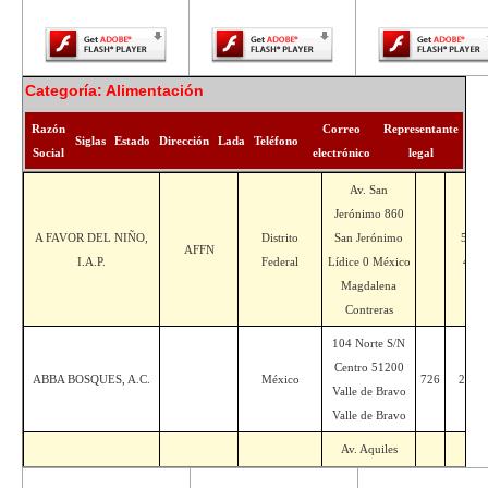
Player.
Player.
Player.
Categoría: Alimentación
Razón
Correo
Representante
Siglas
Estado
Dirección
Lada
Teléfono
Social
electrónico
legal
Av. San
Jerónimo 860
A FAVOR DEL NIÑO,
Distrito
San Jerónimo
5668
AFFN
I.A.P.
Federal
Lídice 0 México
425
Magdalena
Contreras
104 Norte S/N
Centro 51200
ABBA BOSQUES, A.C.
México
726
226 5
Valle de Bravo
Valle de Bravo
Av. Aquiles
Serdan Altos