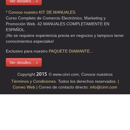
Ver detalles... »
Montes de Oca
AMIGOS DE
México
3 Niños Héroes
595
954-9
* Conoce nuestro KIT DE MANUALES.
CORAZÓN, I.A.P.
56150 México
Curso Completo de Comercio Electrónico, Marketing y
Texcoco
Promoción Web. 42 MANUALES COMPLETAMENTE EN
ESPAÑOL.
Cda. Roberto
¡No se requiere experiencia previa en negocios y tampoco tener
Gayol 10
conocimientos especiales!
AMISTAD,
Guadalupe
Distrito
Exclusivo para nuestro
PAQUETE
DIAMANTE...
DESARROLLO Y
ADECO
Insurgentes
55
57395
Federal
COOPERACIÓN, A.C.
7870 México
Ver detalles... »
Gustavo A.
Madero
Copyright
© www.cinri.com, Conoce nuestros
ANTOAC,
Términos y Condiciones.
Todos los derechos reservados.
|
ASOCIACIÓN
Bermudas 294
Correo Web |
Correo de contacto directo:
info@cinri.com
NACIONAL DE
Distrito
Cosmopolita
5524
ANTOAC
55
PACIENTES CON
Federal
2670 México
056
TUMORES OSEOS Y
Azcapotzalco
PARTE BLANDAS, A.C.
Miguel Gordoa
1689