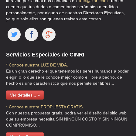
la razón por la cual nos contactas en:
info@cinri.com
. Ten en
Aguascalientes
cuenta que tus dudas o comentarios serán bien atendidos
Av. Río
personalmente, por alguno de nuestros Directores Ejecutivos,
Churubusco 357
ya que solo ellos son quienes revisan este correo.
ALIMENTANDO
Distrito
P.B. Pedro
5605
MENTES
AMBIAP
Federal
María Anaya 0
140
BRILLANTES, I.A.P.
México Benito
Juárez
Servicios Especiales de CINRI
Avenida Ricardo
Flores Magón y
* Conoce nuestra LUZ DE VIDA.
AMIGA DE LA
54 1605
Es un gran derecho el que tenemos los seres humanos a poder
Chihuahua
614
418-2
OBRERA, A.C.
Cuarteles 31020
elegir, o lo que se le conoce mejor como el libre albedrío, de
Chihuahua
hecho es una característica que nos permite ser libres...
Chihuahua
Ver detalles... »
Doroteo López
512 Jardínes
* Conoce nuestra PROPUESTA GRATIS.
AMIGOS DE BETANIA
Colima
Residenciales
312
31420
Con nuestra propuesta gratis, podrá ver el diseño del sitio web
LUIS VARIARA, I.A.P.
28030 Colima
que su empresa necesita SIN NINGÚN COSTO Y SIN NINGÚN
Colima
COMPROMISO...
Fernando