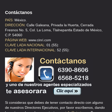
10701 Puebla
(PUEBLA)
Puebla
Contáctanos
Nuestra Señora
PAÍS:
México.
de Lourdes
ALCANCE Y VIDA
DIRECCIÓN:
Calle Galeana, Privada la Huerta, Cerrada
Manzana 17 -
01
INTEGRACIÓN
AVIFAC
México
55
Fresnos No. 5, Col. La Loma, Tlalnepantla Estado de México,
Lote 6 Tres
59722
C.P. 54060
FAMILIAR, A.C.
Marías 56600
PÁGINA WEB:
www.cinri.com
México Chalco
CLAVE LADA NACIONAL:
01 (55):
CLAVE LADA INTERNACIONAL:
52 (55):
Antiguo Camino
ALDEAS INFANTILES
Nacional S/N
Y JUVENILES S.O.S.
Jardines de
DE MÉXICO, I.A.P.
Puebla
238
21-0
Tehuacán 75760
(TEHUACÁN,
Tehuacán
PUEBLA.)
Puebla
Dr. Salvador
Quezada Limón
ALIANZA PARA LOS
1105 Curtidores
Aguascalientes
449
915-4
Si consideras que debes de tener contacto directo con alguno
DESAMPARADOS, A.C.
20040
de nuestros Directores Ejecutivos, por favor escríbenos, dando
Aguascalientes