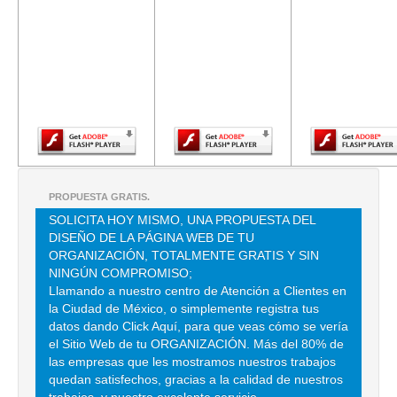
El contenido de
El contenido de
El contenido
S/N 376 - Local
esta página
esta página
esta págin
ABRIENDO NUEVOS
Distrito
A Moctezuma
requiere una
requiere una
requiere u
55
56324
CAMINOS, A.C.
Federal
2a. Sección
versión más
versión más
versión m
15530 México
reciente de
reciente de
reciente d
Venustiano
Adobe Flash
Adobe Flash
Adobe Fla
Player.
Player.
Carranza
Player.
Av. Marina
Nacional 100
Distrito
5586
ADULAM, A.C.
Anáhuac 11320
55
Federal
552
México Miguel
PROPUESTA GRATIS.
Hidalgo
SOLICITA HOY MISMO, UNA PROPUESTA DEL
DISEÑO DE LA PÁGINA WEB DE TU
AGENCIA
Uxmal 437
ORGANIZACIÓN, TOTALMENTE GRATIS Y SIN
ADVENTISTA DE
Distrito
Narvarte 0
5687
NINGÚN COMPROMISO;
DESARROLLO Y
ADRA
55
Federal
México Benito
361
Llamando a nuestro centro de Atención a Clientes en
RECURSOS
la Ciudad de México, o simplemente registra tus
Juárez
ASISTENCIALES, A.C.
datos dando Click Aquí, para que veas cómo se vería
el Sitio Web de tu ORGANIZACIÓN. Más del 80% de
Cerro de San
las empresas que les mostramos nuestros trabajos
Antonio 54 -
quedan satisfechos, gracias a la calidad de nuestros
AGRUPACIÓN DE
Distrito
303 Campestre
5689
55