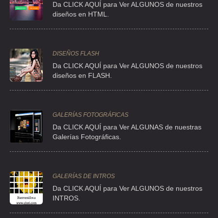
CHIHUAHUA, A.C.
32880 Ojinaga
Da CLICK AQUÍ para Ver ALGUNOS de nuestros
Ojinaga
diseños en HTML.
San Manuel 307
ALBERGUE JESÚS DE
Real
NAZARETH DEL
Guanajuato
Providencia II
477
80-07
DISEÑOS FLASH
BAJIO, A.C.
37234 León
Da CLICK AQUÍ para Ver ALGUNOS de nuestros
León
diseños en FLASH.
Zitácuaro 71
ALBERGUE NUEVO
Vasco de
MUNDO DE LA
Michoacán
Quiroga 59380
352
522-1
GALERÍAS FOTOGRÁFICAS
PIEDAD, A.C.
La Piedad
Da CLICK AQUÍ para Ver ALGUNAS de nuestras
Piedad, La
Galerías Fotográficas.
Av. Revolución
ALBERGUE PARA
Sur 56 Dámaso
ANCIANOS DE
APAZ
Michoacán
Cárdenas 61500
715
37-1
ZITÁCUARO, A.C.
Zitácuaro
GALERÍAS DE INTROS
Zitacuaro
Da
CLICK AQUÍ para Ver ALGUNOS de nuestros
INTROS.
Calle Tlaxcala
ALCANCE VICTORIA
10706 Coatepec
DE MÉXICO, A.C.
V.O.
Puebla
222
2949 