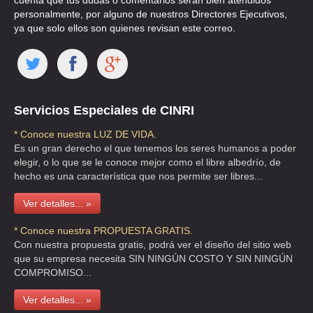
cuenta que tus dudas o comentarios serán bien atendidos
TEL:(55)5171-5035
personalmente, por alguno de nuestros Directores Ejecutivos,
ya que solo ellos son quienes revisan este correo.
BERYHUERT
CLL REAL MADRID 79 , ARBOLEDAS DEL SUR
TEL:(55)5603-4571
Servicios Especiales de CINRI
BURSON MARSTELLER MEXICO SRL DE CV
* Conoce nuestra LUZ DE VIDA.
AVE HORACIO 1032 , PALMITAS
Es un gran derecho el que tenemos los seres humanos a poder
elegir, o lo que se le conoce mejor como el libre albedrío, de
TEL:(55)5280-7347
hecho es una característica que nos permite ser libres...
Ver detalles... »
BUSINESS CORPORATE ASOCIATION
AVE CARLOS CARLOS HANK GONZALEZ 120 69 , RINCONADA DE
* Conoce nuestra PROPUESTA GRATIS.
ARAGON
Con nuestra propuesta gratis, podrá ver el diseño del sitio web
que su empresa necesita SIN NINGÚN COSTO Y SIN NINGÚN
TEL:(55)2459-0692
COMPROMISO...
Ver detalles... »
CABALLERO RANGEL ISABEL DIANA