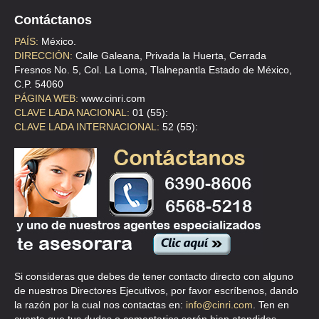
Contáctanos
AVANCE EN CALIDAD SA DE CV
PAÍS:
México.
INSURGENTES SUR 1352 , DEL VALLE
DIRECCIÓN:
Calle Galeana, Privada la Huerta, Cerrada
Fresnos No. 5, Col. La Loma, Tlalnepantla Estado de México,
TEL:(55)5627-8394
C.P. 54060
PÁGINA WEB:
www.cinri.com
CLAVE LADA NACIONAL:
01 (55):
AVANCE EN CALIDAD SA DE CV
CLAVE LADA INTERNACIONAL:
52 (55):
AVE UNIVERSIDAD 740 A 13 , SANTA CRUZ ATOYAC
TEL:(55)5604-7742
AVILA HERRERA MARA CRISTINA
CLL VENUSTIANO CARRANZA 71 10 , CENTRO
TEL:(55)5518-4734
Si consideras que debes de tener contacto directo con alguno
BERYHUERT
de nuestros Directores Ejecutivos, por favor escríbenos, dando
BLV GRAN SUR G 04 S/N G 04 , PEDREGAL DE CARRASCO
la razón por la cual nos contactas en:
info@cinri.com
. Ten en