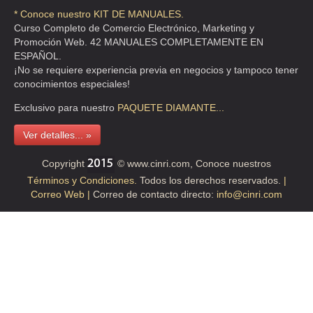
CLL EL BOSQUE 44 , LOS PASTORES
* Conoce nuestro KIT DE MANUALES.
Curso Completo de Comercio Electrónico, Marketing y
TEL:(55)5363-6319
Promoción Web. 42 MANUALES COMPLETAMENTE EN
ESPAÑOL.
¡No se requiere experiencia previa en negocios y tampoco tener
CAPITAL QUALITY ASSET MANAGEMENT
conocimientos especiales!
CLL CHILPANCINGO 164 B 1 , ROMA SUR
Exclusivo para nuestro
PAQUETE
DIAMANTE...
TEL:(55)5446-0600
Ver detalles... »
CELL PHARMA
Copyright
© www.cinri.com, Conoce nuestros
CLZ DE LAS BOMBAS 128 3 , EXHACIENDA COAPA
Términos y Condiciones.
Todos los derechos reservados.
|
TEL:(55)5684-6049
Correo Web |
Correo de contacto directo:
info@cinri.com
CELL PRICE
BLV MIGUEL DE CERVANTES SAAVEDRA 397 23A , IRRIGACION
TEL:(55)5580-4180