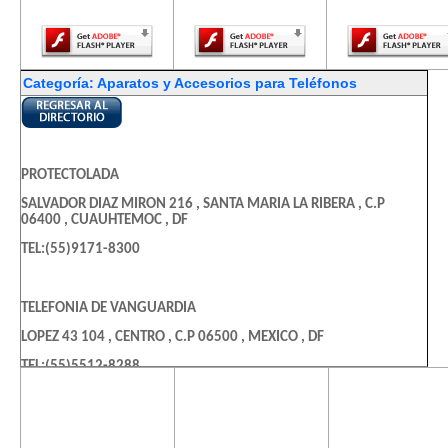
Player.
Player.
Player.
Categoría: Aparatos y Accesorios para Teléfonos
PROTECTOLADA
SALVADOR DIAZ MIRON 216 , SANTA MARIA LA RIBERA , C.P
06400 , CUAUHTEMOC , DF
TEL:(55)9171-8300
TELEFONIA DE VANGUARDIA
LOPEZ 43 104 , CENTRO , C.P 06500 , MEXICO , DF
TEL:(55)5512-8288
El contenido de
El contenido de
El contenido
esta página
esta página
esta págin
ACS SOLUTIONS DE MEXICO
requiere una
requiere una
requiere u