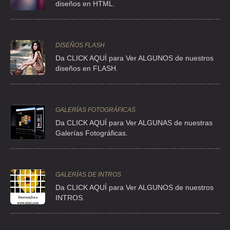
diseños en HTML.
ASKENAZI ASKENAZI JACOBO
CLLE APARTADO 24 , CENTRO
TEL:(55)5761-4443
DISEÑOS FLASH
Da CLICK AQUÍ para Ver ALGUNOS de nuestros
diseños en FLASH.
ATMAR COMUNICACIONES
CLL REP DE URUGUAY 23 1 P206 S/N 1 P206 , CENTRO
TEL:(55)5521-6146
GALERÍAS FOTOGRÁFICAS
Da CLICK AQUÍ para Ver ALGUNAS de nuestras
AUDICEL
Galerías Fotográficas.
CLL ENRIQUE REBSAMEN 411-B , NARVARTE
TEL:(55)5639-6325
GALERÍAS DE INTROS
Da
CLICK AQUÍ para Ver ALGUNOS de nuestros
AVANCE EN CALIDAD SA DE CV
INTROS.
CLL PRESA SALINILLAS 370 , IRRIGACION
TEL:(55)5580-0555