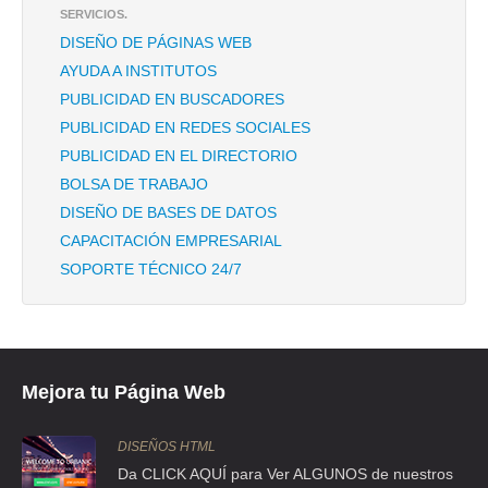
SERVICIOS.
CLL ANTONIO MANUEL ANZA 43 1 , ROMA SUR
DISEÑO DE PÁGINAS WEB
TEL:(55)5286-7976
AYUDA A INSTITUTOS
PUBLICIDAD EN BUSCADORES
AMBAR CONTROL NUMERICO
PUBLICIDAD EN REDES SOCIALES
PUBLICIDAD EN EL DIRECTORIO
CLL MOLDEADORES 230 , TRABAJADORES DEL HIERRO
BOLSA DE TRABAJO
TEL:(55)5719-1007
DISEÑO DE BASES DE DATOS
CAPACITACIÓN EMPRESARIAL
ANALEX
SOPORTE TÉCNICO 24/7
AVE INSURGENTES 933 13 , DEL VALLE
TEL:(55)5682-1676
ANTARTICA GRUPO
Mejora tu Página Web
CLL POSEIDON 40 A , CREDITO CONSTRUCTOR
TEL:(55)5662-1180
DISEÑOS HTML
Da CLICK AQUÍ para Ver ALGUNOS de nuestros