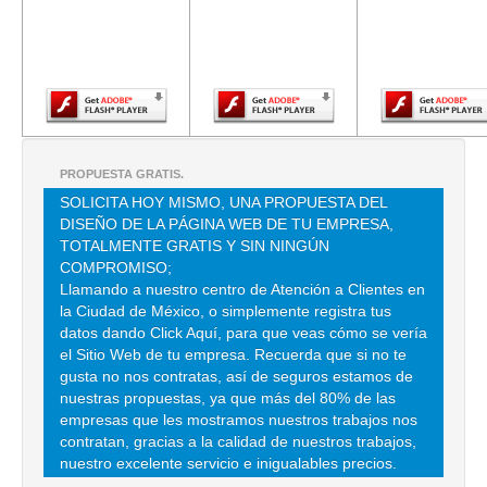
versión más
versión más
versión m
CLL ARIZON 14 MONETEL , NAPOLES
reciente de
reciente de
reciente d
TEL:(55)5682-4131
Adobe Flash
Adobe Flash
Adobe Fla
Player.
Player.
Player.
ADRO PROMOTORA CELULAR
AVE INSURGENTES SUR 428 3 , ROMA SUR
TEL:(55)5264-3138
PROPUESTA GRATIS.
SOLICITA HOY MISMO, UNA PROPUESTA DEL
DISEÑO DE LA PÁGINA WEB DE TU EMPRESA,
AGB MULTIRECARGAS MOVILES
TOTALMENTE GRATIS Y SIN NINGÚN
CLL HAMBURGO 108 3 , JUAREZ
COMPROMISO;
Llamando a nuestro centro de Atención a Clientes en
TEL:(55)5546-9295
la Ciudad de México, o simplemente registra tus
datos dando Click Aquí, para que veas cómo se vería
el Sitio Web de tu empresa. Recuerda que si no te
ALPHATEL SA DE CV
gusta no nos contratas, así de seguros estamos de
CLL IGUALA 36 1 , ROMA SUR
nuestras propuestas, ya que más del 80% de las
empresas que les mostramos nuestros trabajos nos
TEL:(55)5564-1481
contratan, gracias a la calidad de nuestros trabajos,
nuestro excelente servicio e inigualables precios.
ALTA TECNOLOGIA EN COMUNICACIONES Y COMPUTACION