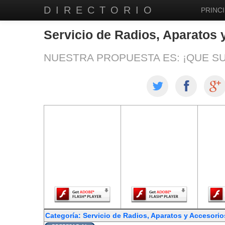
DIRECTORIO
PRINCI
Servicio de Radios, Aparatos 
NUESTRA PROPUESTA ES: ¡QUE S
El contenido de
El contenido de
El co
esta página
esta página
est
requiere una
requiere una
req
versión más
versión más
ver
reciente de
reciente de
re
Adobe Flash
Adobe Flash
Ado
Player.
Player.
Categoría: Servicio de Radios, Aparatos y Accesorio