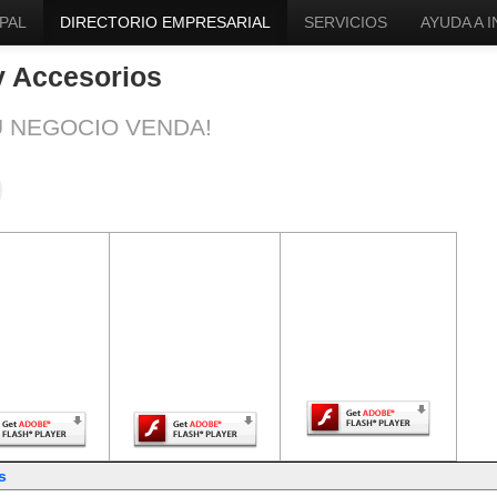
PAL
DIRECTORIO EMPRESARIAL
SERVICIOS
AYUDA A 
y Accesorios
U NEGOCIO VENDA!
ntenido de
El contenido de
El contenido de
a página
esta página
esta página
uiere una
requiere una
requiere una
sión más
versión más
versión más
ciente de
reciente de
reciente de Adobe
be Flash
Adobe Flash
Flash Player.
Player.
Player.
s