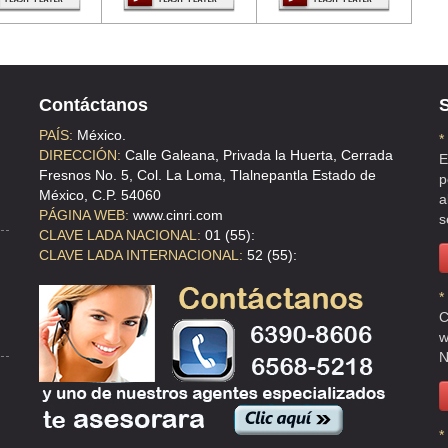
Contáctanos
S
PAÍS:
México.
*
DIRECCIÓN:
Calle Galeana, Privada la Huerta, Cerrada
E
Fresnos No. 5, Col. La Loma, Tlalnepantla Estado de
p
México, C.P. 54060
a
PÁGINA WEB:
www.cinri.com
s
CLAVE LADA NACIONAL:
01 (55):
CLAVE LADA INTERNACIONAL:
52 (55):
*
C
w
N
*