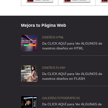
CLL REP DEL SALVADOR 1 , CENTRO
TEL:(55)5518-4050
AUDIOMEX SA DE CV
Mejora tu Página Web
CLL OBRERO MUNDIAL 736 , ALAMOS
TEL:(55)5530-0275
DISEÑOS HTML
Da CLICK AQUÍ para Ver ALGUNOS de
nuestros diseños en HTML.
AURI
AVE 11 194 , SAN SIMON TICUMAC
TEL:(55)5539-6459
DISEÑOS FLASH
Da CLICK AQUÍ para Ver ALGUNOS de
nuestros diseños en FLASH.
BRIVE SOLUCIONES
CLL DURANGO 195 2 , ROMA
TEL:(55)5553-5755
GALERÍAS FOTOGRÁFICAS
Da CLICK AQUÍ para Ver ALGUNAS de
C INTERORIENT