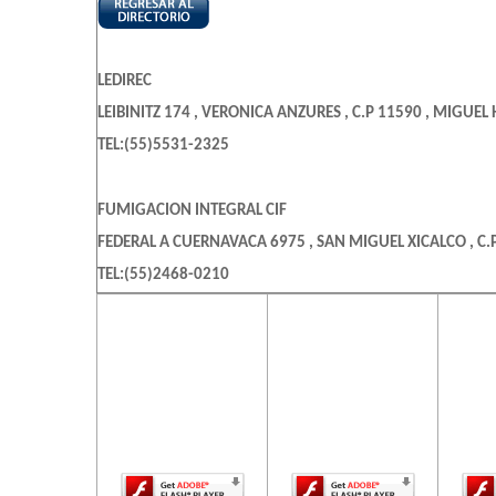
LEDIREC
LEIBINITZ 174 , VERONICA ANZURES , C.P 11590 , MIGUEL 
TEL:(55)5531-2325
FUMIGACION INTEGRAL CIF
FEDERAL A CUERNAVACA 6975 , SAN MIGUEL XICALCO , C.P
TEL:(55)2468-0210
El contenido de
El contenido de
El c
esta página
esta página
es
PROLIDER TECNOLOGIA Y COMUNICACIONES
requiere una
requiere una
req
CONSTELACION B1 502 , VALLE DE LA HACIENDA , C.P 5471
versión más
versión más
ve
reciente de
reciente de
re
TEL:(55)8628-1840
Adobe Flash
Adobe Flash
Ado
Player.
Player.
AMEZCUA MERAZ ARACELI