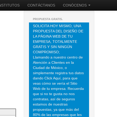
INSTITUTOS
CONTÁCTANOS
CONÓCENOS
PROPUESTA GRATIS.
SOLICITA HOY MISMO, UNA
PROPUESTA DEL DISEÑO DE
LA PÁGINA WEB DE TU
EMPRESA, TOTALMENTE
GRATIS Y SIN NINGÚN
COMPROMISO;
Llamando a nuestro centro de
Atención a Clientes en la
Ciudad de México, o
simplemente registra tus datos
dando Click Aquí, para que
veas cómo se vería el Sitio
Web de tu empresa. Recuerda
que si no te gusta no nos
contratas, así de seguros
estamos de nuestras
propuestas, ya que más del
80% de las empresas que les