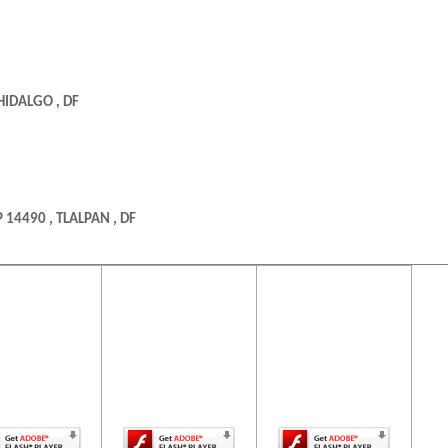
HIDALGO , DF
 14490 , TLALPAN , DF
ontenido de
El contenido de
El contenido de
ta página
esta página
esta página
uiere una
requiere una
requiere una
5 , MEX
rsión más
versión más
versión más
ciente de
reciente de
reciente de
be Flash
Adobe Flash
Adobe Flash
Player.
Player.
Player.