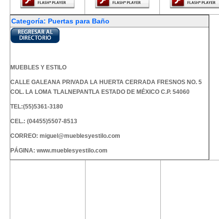
Categoría: Puertas para Baño
MUEBLES Y ESTILO
CALLE GALEANA PRIVADA LA HUERTA CERRADA FRESNOS NO. 5
COL. LA LOMA TLALNEPANTLA ESTADO DE MÉXICO C.P. 54060
TEL:(55)5361-3180
CEL.: (04455)5507-8513
CORREO:
miguel@mueblesyestilo.com
PÁGINA:
www.mueblesyestilo.com
El contenido de
El contenido de
El contenido
ALUMINIO ACUARIO SA DE CV
esta página
esta página
esta págin
requiere una
requiere una
requiere u
AV DIVISION DEL NTE 3016 , COYOACAN , C.P 04370 , MEXICO , DF
versión más
versión más
versión m
TEL:(55)5549-8091
reciente de
reciente de
reciente d