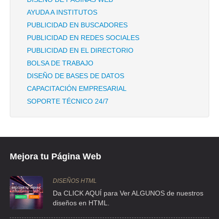
AYUDA A INSTITUTOS
PUBLICIDAD EN BUSCADORES
PUBLICIDAD EN REDES SOCIALES
PUBLICIDAD EN EL DIRECTORIO
BOLSA DE TRABAJO
DISEÑO DE BASES DE DATOS
CAPACITACIÓN EMPRESARIAL
SOPORTE TÉCNICO 24/7
Mejora tu Página Web
DISEÑOS HTML
Da CLICK AQUÍ para Ver ALGUNOS de nuestros
diseños en HTML.