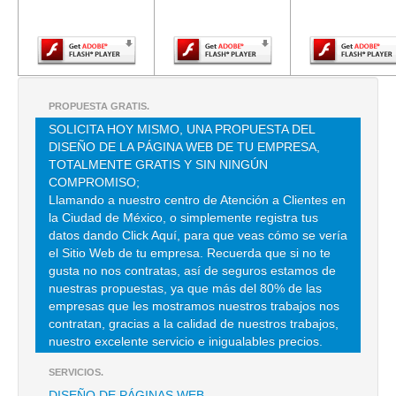
Adobe Flash
Adobe Flash
Adobe Fla
Player.
Player.
Player.
ALCRIMEX SA DE CV
MITLA 105 , NARVARTE
TEL:(55)5672-6394
PROPUESTA GRATIS.
SOLICITA HOY MISMO, UNA PROPUESTA DEL
GARCIA ANAYA FRANCISCO
DISEÑO DE LA PÁGINA WEB DE TU EMPRESA,
CLL MUNICIPIO LIBRE 29 , PORTALES
TOTALMENTE GRATIS Y SIN NINGÚN
COMPROMISO;
TEL:(55)5674-2943
Llamando a nuestro centro de Atención a Clientes en
la Ciudad de México, o simplemente registra tus
datos dando Click Aquí, para que veas cómo se vería
el Sitio Web de tu empresa. Recuerda que si no te
gusta no nos contratas, así de seguros estamos de
nuestras propuestas, ya que más del 80% de las
empresas que les mostramos nuestros trabajos nos
contratan, gracias a la calidad de nuestros trabajos,
nuestro excelente servicio e inigualables precios.
SERVICIOS.
DISEÑO DE PÁGINAS WEB